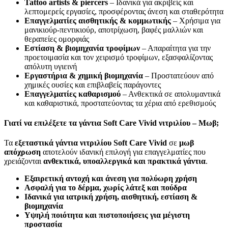
Tattoo artists & piercers
– Ιδανικά για ακριβείς και
λεπτομερείς εργασίες, προσφέροντας άνεση και σταθερότητα
Επαγγελματίες αισθητικής & κομμωτικής
– Χρήσιμα για
μανικιούρ-πεντικιούρ, αποτρίχωση, βαφές μαλλιών και
θεραπείες ομορφιάς
Εστίαση & βιομηχανία τροφίμων
– Απαραίτητα για την
προετοιμασία και τον χειρισμό τροφίμων, εξασφαλίζοντας
απόλυτη υγιεινή
Εργαστήρια & χημική βιομηχανία
– Προστατεύουν από
χημικές ουσίες και επιβλαβείς παράγοντες
Επαγγελματίες καθαρισμού
– Ανθεκτικά σε απολυμαντικά
και καθαριστικά, προστατεύοντας τα χέρια από ερεθισμούς
Γιατί να επιλέξετε τα γάντια Soft Care Vivid νιτριλίου – Μωβ;
Τα
εξεταστικά γάντια νιτριλίου Soft Care Vivid
σε
μωβ
απόχρωση
αποτελούν ιδανική επιλογή για επαγγελματίες που
χρειάζονται
ανθεκτικά, υποαλλεργικά και πρακτικά γάντια
.
Εξαιρετική αντοχή και άνεση για πολύωρη χρήση
Ασφαλή για το δέρμα, χωρίς λάτεξ και πούδρα
Ιδανικά για ιατρική χρήση, αισθητική, εστίαση &
βιομηχανία
Υψηλή ποιότητα και πιστοποιήσεις για μέγιστη
προστασία