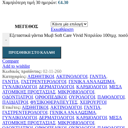
Χαμηλότερη τιμή 30 ημερών:
€
4.30
ΜΕΓΕΘΟΣ
Εκκαθάριση
Εξεταστικά γάντια Μωβ Soft Care Vivid Νιτριλίου 100τμχ. ποσό
-
ΠΡΟΣΘΉΚΗ ΣΤΟ ΚΑΛΆΘΙ
Compare
Add to wishlist
Κωδικός προϊόντος:
02-11-260
Κατηγορίες:
ΑΙΣΘΗΤΙΚΟΙ
,
ΑΚΤΙΝΟΛΟΓΟΙ
,
ΓΑΝΤΙΑ
,
ΓΑΝΤΙΑ
,
ΓΑΣΤΡΕΝΤΕΡΟΛΟΓΟΙ
,
ΓΕΝΙΚΑ ΑΝΑΛΩΣΙΜΑ
,
ΓΥΝΑΙΚΟΛΟΓΟΙ
,
ΔΕΡΜΑΤΟΛΟΓΟΙ
,
ΚΑΡΔΙΟΛΟΓΟΙ
,
ΜΕΣΑ
ΑΤΟΜΙΚΗΣ ΠΡΟΣΤΑΣΙΑΣ
,
ΜΙΚΡΟΒΙΟΛΟΓΟΙ
,
ΟΔΟΝΤΙΑΤΡΟΙ
,
ΟΡΘΟΠΕΔΙΚΟΙ
,
ΟΥΡΟΛΟΓΟΙ
,
ΠΑΘΟΛΟΓΟΙ
,
ΠΑΙΔΙΑΤΡΟΙ
,
ΦΥΣΙΚΟΘΕΡΑΠΕΥΤΕΣ
,
ΧΕΙΡΟΥΡΓΟΙ
Ετικέτες:
ΑΙΣΘΗΤΙΚΟΙ
,
ΑΚΤΙΝΟΛΟΓΟΙ
,
ΓΑΝΤΙΑ
,
ΓΑΣΤΡΕΝΤΕΡΟΛΟΓΟΙ
,
ΓΕΝΙΚΑ ΑΝΑΛΩΣΙΜΑ
,
ΓΥΝΑΙΚΟΛΟΓΟΙ
,
ΔΕΡΜΑΤΟΛΟΓΟΙ
,
ΚΑΡΔΙΟΛΟΓΟΙ
,
ΜΕΣΑ
ΑΤΟΜΙΚΗΣ ΠΡΟΣΤΑΣΙΑΣ
,
ΜΙΚΡΟΒΙΟΛΟΓΟΙ
,
ΟΔΟΝΤΙΑΤΡΟΙ
,
ΟΡΘΟΠΕΔΙΚΟΙ
,
ΟΥΡΟΛΟΓΟΙ
,
ΠΑΘΟΛΟΓΟΙ
,