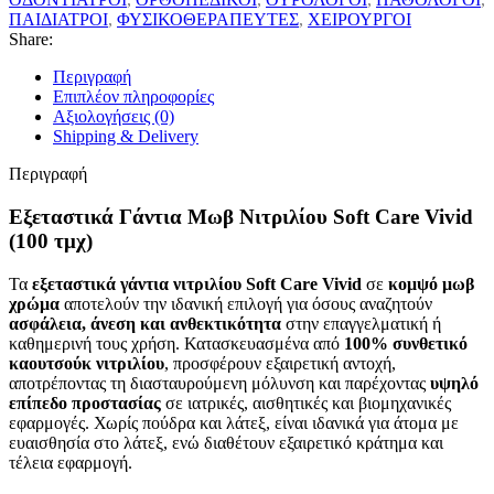
ΠΑΙΔΙΑΤΡΟΙ
,
ΦΥΣΙΚΟΘΕΡΑΠΕΥΤΕΣ
,
ΧΕΙΡΟΥΡΓΟΙ
Share:
Περιγραφή
Επιπλέον πληροφορίες
Αξιολογήσεις (0)
Shipping & Delivery
Περιγραφή
Εξεταστικά Γάντια Μωβ Νιτριλίου Soft Care Vivid
(100 τμχ)
Τα
εξεταστικά γάντια νιτριλίου Soft Care Vivid
σε
κομψό μωβ
χρώμα
αποτελούν την ιδανική επιλογή για όσους αναζητούν
ασφάλεια, άνεση και ανθεκτικότητα
στην επαγγελματική ή
καθημερινή τους χρήση. Κατασκευασμένα από
100% συνθετικό
καουτσούκ νιτριλίου
, προσφέρουν εξαιρετική αντοχή,
αποτρέποντας τη διασταυρούμενη μόλυνση και παρέχοντας
υψηλό
επίπεδο προστασίας
σε ιατρικές, αισθητικές και βιομηχανικές
εφαρμογές. Χωρίς πούδρα και λάτεξ, είναι ιδανικά για άτομα με
ευαισθησία στο λάτεξ, ενώ διαθέτουν εξαιρετικό κράτημα και
τέλεια εφαρμογή.