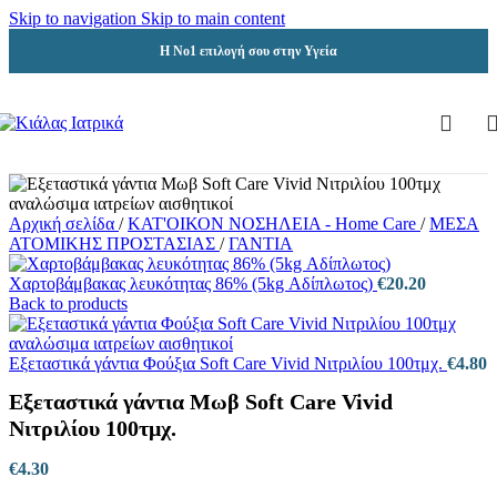
Skip to navigation
Skip to main content
Η Νο1 επιλογή σου στην Υγεία
Αρχική σελίδα
/
ΚΑΤ'ΟΙΚΟΝ ΝΟΣΗΛΕΙΑ - Home Care
/
ΜΕΣΑ
ΑΤΟΜΙΚΗΣ ΠΡΟΣΤΑΣΙΑΣ
/
ΓΑΝΤΙΑ
Χαρτοβάμβακας λευκότητας 86% (5kg Αδίπλωτος)
€
20.20
Back to products
Εξεταστικά γάντια Φούξια Soft Care Vivid Νιτριλίου 100τμχ.
€
4.80
Εξεταστικά γάντια Μωβ Soft Care Vivid
Νιτριλίου 100τμχ.
€
4.30