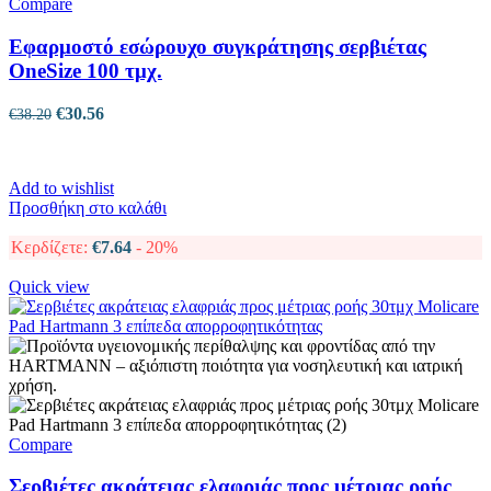
Compare
Εφαρμοστό εσώρουχο συγκράτησης σερβιέτας
OneSize 100 τμχ.
Original
Η
€
30.56
€
38.20
price
τρέχουσα
was:
τιμή
€38.20.
είναι:
Add to wishlist
€30.56.
Προσθήκη στο καλάθι
Κερδίζετε:
€
7.64
- 20%
Quick view
Compare
Σερβιέτες ακράτειας ελαφριάς προς μέτριας ροής