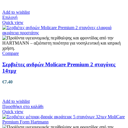
Add to wishlist
Αυτό
Επιλογή
το
Quick view
προϊόν
έχει
πολλαπλές
παραλλαγές.
Οι
επιλογές
Compare
μπορούν
να
Σερβιέτες ανδρών Molicare Premium 2 σταγόνες
επιλεγούν
14τμχ
στη
σελίδα
€
7.40
του
προϊόντος
Add to wishlist
Προσθήκη στο καλάθι
Quick view