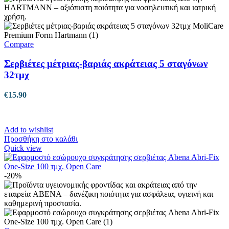
Compare
Σερβιέτες μέτριας-βαριάς ακράτειας 5 σταγόνων
32τμχ
€
15.90
Add to wishlist
Προσθήκη στο καλάθι
Quick view
-20%