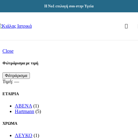
Skip to navigation
Skip to main content
Η Νο1 επιλογή σου στην Υγεία
Close
Φιλτράρισμα με τιμή
Ελάχιστη
Μέγιστη
Φιλτράρισμα
τιμή
τιμή
Τιμή:
—
ΕΤΑΙΡΙΑ
ABENA
(1)
Hartmann
(5)
ΧΡΩΜΑ
ΛΕΥΚΟ
(1)