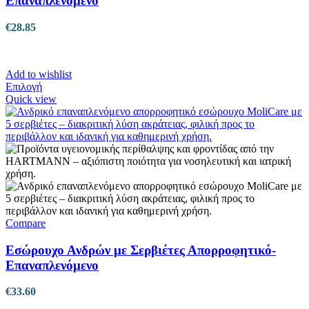
Επαναπλενόμενο
€
28.85
Add to wishlist
Αυτό
Επιλογή
το
Quick view
προϊόν
έχει
πολλαπλές
παραλλαγές.
Οι
επιλογές
μπορούν
να
επιλεγούν
στη
Compare
σελίδα
του
Εσώρουχο Ανδρών με Σερβιέτες Απορροφητικό-
προϊόντος
Επαναπλενόμενο
€
33.60