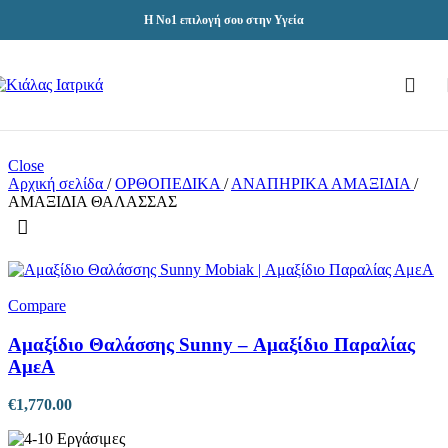
Skip to navigation
Skip to main content
Η Νο1 επιλογή σου στην Υγεία
Close
Αρχική σελίδα
/
ΟΡΘΟΠΕΔΙΚΑ
/
ΑΝΑΠΗΡΙΚΑ ΑΜΑΞΙΔΙΑ
/
ΑΜΑΞΙΔΙΑ ΘΑΛΑΣΣΑΣ
Compare
Αμαξίδιο Θαλάσσης Sunny – Αμαξίδιο Παραλίας
ΑμεΑ
€
1,770.00