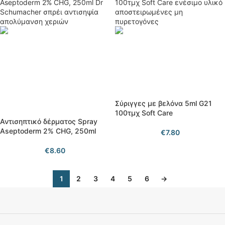
Σύριγγες με βελόνα 5ml G21
100τμχ Soft Care
Αντισηπτικό δέρματος Spray
Aseptoderm 2% CHG, 250ml
€
7.80
€
8.60
1
2
3
4
5
6
→