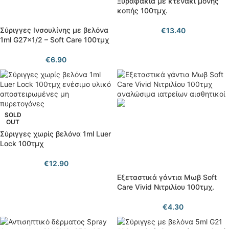
Ξυραφάκια με κτενάκι μονής
κοπής 100τμχ.
Σύριγγες Ινσουλίνης με βελόνα
€
13.40
1ml G27x1/2 – Soft Care 100τμχ
€
6.90
SOLD
OUT
Σύριγγες χωρίς βελόνα 1ml Luer
Lock 100τμχ
€
12.90
Εξεταστικά γάντια Μωβ Soft
Care Vivid Νιτριλίου 100τμχ.
€
4.30