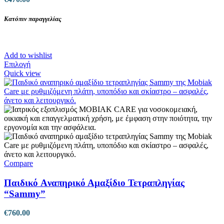
Κατόπιν παραγγελίας
Add to wishlist
Αυτό
Επιλογή
το
Quick view
προϊόν
έχει
πολλαπλές
παραλλαγές.
Οι
επιλογές
μπορούν
να
επιλεγούν
στη
Compare
σελίδα
του
Παιδικό Aναπηρικό Αμαξίδιο Τετραπληγίας
προϊόντος
“Sammy”
€
760.00