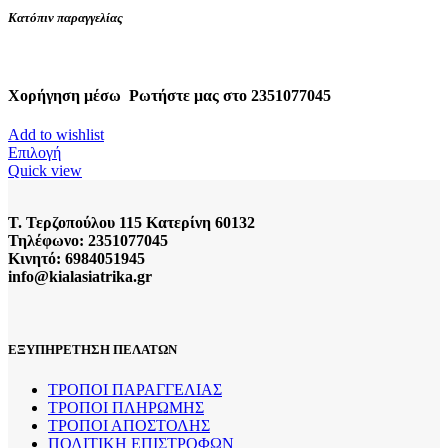
Κατόπιν παραγγελίας
Χορήγηση μέσω
Ρωτήστε μας στο 2351077045
Add to wishlist
Αυτό
Επιλογή
το
Quick view
προϊόν
έχει
Τ. Τερζοπούλου 115 Κατερίνη 60132
πολλαπλές
Τηλέφωνο: 2351077045
παραλλαγές.
Κινητό: 6984051945
Οι
info@kialasiatrika.gr
επιλογές
μπορούν
να
επιλεγούν
στη
ΕΞΥΠΗΡΕΤΗΣΗ ΠΕΛΑΤΩΝ
σελίδα
του
ΤΡΟΠΟΙ ΠΑΡΑΓΓΕΛΙΑΣ
προϊόντος
ΤΡΟΠΟΙ ΠΛΗΡΩΜΗΣ
ΤΡΟΠΟΙ ΑΠΟΣΤΟΛΗΣ
ΠΟΛΙΤΙΚΗ ΕΠΙΣΤΡΟΦΩΝ