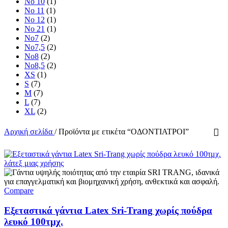
No 10
(1)
No 11
(1)
No 12
(1)
No 21
(1)
No7
(2)
No7,5
(2)
No8
(2)
No8,5
(2)
XS
(1)
S
(7)
M
(7)
L
(7)
XL
(2)
Αρχική σελίδα
/
Προϊόντα με ετικέτα “ΟΔΟΝΤΙΑΤΡΟΙ”
Compare
Εξεταστικά γάντια Latex Sri-Trang χωρίς πούδρα
λευκό 100τμχ.