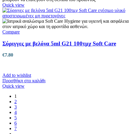
Quick view
Compare
Σύριγγες με βελόνα 5ml G21 100τμχ Soft Care
€
7.80
Add to wishlist
Προσθήκη στο καλάθι
Quick view
1
2
3
4
5
6
7
→