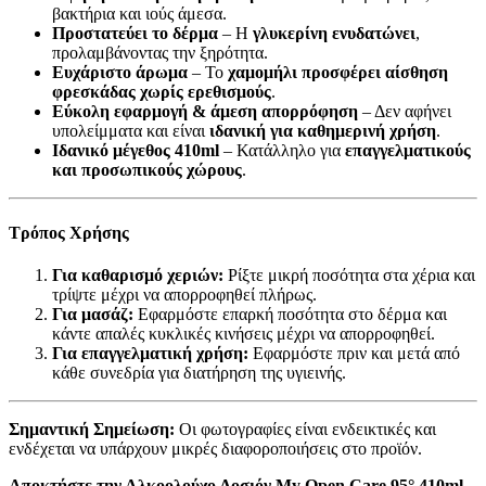
βακτήρια και ιούς άμεσα.
Προστατεύει το δέρμα
– Η
γλυκερίνη ενυδατώνει
,
προλαμβάνοντας την ξηρότητα.
Ευχάριστο άρωμα
– Το
χαμομήλι προσφέρει αίσθηση
φρεσκάδας χωρίς ερεθισμούς
.
Εύκολη εφαρμογή & άμεση απορρόφηση
– Δεν αφήνει
υπολείμματα και είναι
ιδανική για καθημερινή χρήση
.
Ιδανικό μέγεθος 410ml
– Κατάλληλο για
επαγγελματικούς
και προσωπικούς χώρους
.
Τρόπος Χρήσης
Για καθαρισμό χεριών:
Ρίξτε μικρή ποσότητα στα χέρια και
τρίψτε μέχρι να απορροφηθεί πλήρως.
Για μασάζ:
Εφαρμόστε επαρκή ποσότητα στο δέρμα και
κάντε απαλές κυκλικές κινήσεις μέχρι να απορροφηθεί.
Για επαγγελματική χρήση:
Εφαρμόστε πριν και μετά από
κάθε συνεδρία για διατήρηση της υγιεινής.
Σημαντική Σημείωση:
Οι φωτογραφίες είναι ενδεικτικές και
ενδέχεται να υπάρχουν μικρές διαφοροποιήσεις στο προϊόν.
Αποκτήστε την Αλκοολούχο Λοσιόν My Open Care 95° 410ml