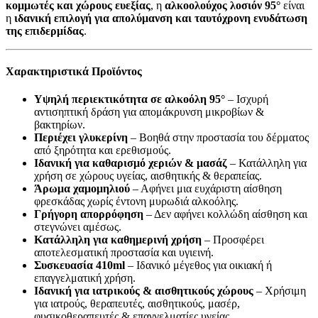
κομμωτές και χώρους ευεξίας
, η
αλκοολούχος λοσιόν 95°
είναι
η
ιδανική επιλογή για απολύμανση και ταυτόχρονη ενυδάτωση
της επιδερμίδας
.
Χαρακτηριστικά Προϊόντος
Υψηλή περιεκτικότητα σε αλκοόλη 95°
– Ισχυρή
αντισηπτική δράση για απομάκρυνση μικροβίων &
βακτηρίων.
Περιέχει γλυκερίνη
– Βοηθά στην προστασία του δέρματος
από ξηρότητα και ερεθισμούς.
Ιδανική για καθαρισμό χεριών & μασάζ
– Κατάλληλη για
χρήση σε χώρους υγείας, αισθητικής & θεραπείας.
Άρωμα χαμομηλιού
– Αφήνει μια ευχάριστη αίσθηση
φρεσκάδας χωρίς έντονη μυρωδιά αλκοόλης.
Γρήγορη απορρόφηση
– Δεν αφήνει κολλώδη αίσθηση και
στεγνώνει αμέσως.
Κατάλληλη για καθημερινή χρήση
– Προσφέρει
αποτελεσματική προστασία και υγιεινή.
Συσκευασία 410ml
– Ιδανικό μέγεθος για οικιακή ή
επαγγελματική χρήση.
Ιδανική για ιατρικούς & αισθητικούς χώρους
– Χρήσιμη
για ιατρούς, θεραπευτές, αισθητικούς, μασέρ,
φυσικοθεραπευτές & επαγγελματίες υγείας.