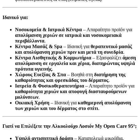
Ιδανικό για:
Νοσοκομεία & Ιατρικά Κέντρα
– Απαραίτητο προϊόν για
απολύμανση χεριών σε ιατρικά και νοσοκομειακά
περιβάλλοντα
.
Κέντρα Μασάζ & Spa
– Ιδανική για
θεραπευτικό μασάζ
και απολύμανση χεριών πριν και μετά τη συνεδρία
.
Κέντρα Αισθητικής & Κομμωτήρια
– Εξασφαλίζει
άμεση
απολύμανση σε εργαλεία και χέρια, διατηρώντας υψηλά
πρότυπα υγιεινής
.
Χώρους Ευεξίας & Σπα
– Βοηθά στη
διατήρηση της
καθαριότητας και φρεσκάδας του δέρματος
.
Ιατρεία & Φυσικοθεραπευτήρια
– Απαραίτητο προϊόν για
καθαριότητα χεριών και αποφυγή διασταυρούμενων
μολύνσεων
.
Οικιακή Χρήση
– Ιδανική για
καθημερινή απολύμανση
των χεριών και του δέρματος στο σπίτι
.
Γιατί να Επιλέξετε την Αλκοολούχο Λοσιόν My Open Care 95°;
Υψηλή αντισηπτική δράση
– Καταπολεμά μικρόβια,