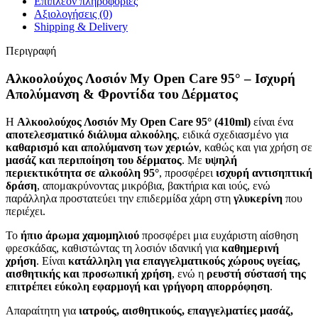
Επιπλέον πληροφορίες
Αξιολογήσεις (0)
Shipping & Delivery
Περιγραφή
Αλκοολούχος Λοσιόν My Open Care 95° – Ισχυρή
Απολύμανση & Φροντίδα του Δέρματος
Η
Αλκοολούχος Λοσιόν My Open Care 95° (410ml)
είναι ένα
αποτελεσματικό διάλυμα αλκοόλης
, ειδικά σχεδιασμένο για
καθαρισμό και απολύμανση των χεριών
, καθώς και για χρήση σε
μασάζ και περιποίηση του δέρματος
. Με
υψηλή
περιεκτικότητα σε αλκοόλη 95°
, προσφέρει
ισχυρή αντισηπτική
δράση
, απομακρύνοντας μικρόβια, βακτήρια και ιούς, ενώ
παράλληλα προστατεύει την επιδερμίδα χάρη στη
γλυκερίνη
που
περιέχει.
Το
ήπιο άρωμα χαμομηλιού
προσφέρει μια ευχάριστη αίσθηση
φρεσκάδας, καθιστώντας τη λοσιόν ιδανική για
καθημερινή
χρήση
. Είναι
κατάλληλη για επαγγελματικούς χώρους υγείας,
αισθητικής και προσωπική χρήση
, ενώ η
ρευστή σύστασή της
επιτρέπει εύκολη εφαρμογή και γρήγορη απορρόφηση
.
Απαραίτητη για
ιατρούς, αισθητικούς, επαγγελματίες μασάζ,