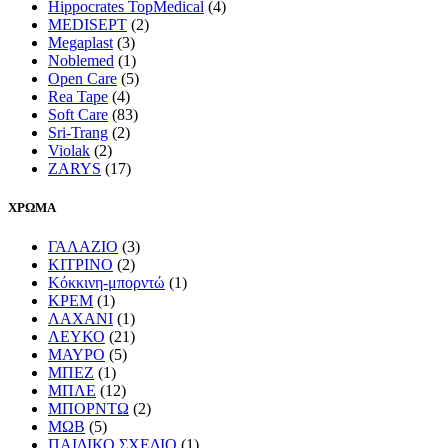
Hippocrates TopMedical
(4)
MEDISEPT
(2)
Megaplast
(3)
Noblemed
(1)
Open Care
(5)
Rea Tape
(4)
Soft Care
(83)
Sri-Trang
(2)
Violak
(2)
ZARYS
(17)
ΧΡΩΜΑ
ΓΑΛΑΖΙΟ
(3)
ΚΙΤΡΙΝΟ
(2)
Κόκκινη-μπορντώ
(1)
ΚΡΕΜ
(1)
ΛΑΧΑΝΙ
(1)
ΛΕΥΚΟ
(21)
ΜΑΥΡΟ
(5)
ΜΠΕΖ
(1)
ΜΠΛΕ
(12)
ΜΠΟΡΝΤΩ
(2)
ΜΩΒ
(5)
ΠΑΙΔΙΚΟ ΣΧΕΔΙΟ
(1)