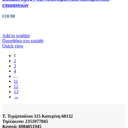
επιφανειών
€
10.90
Add to wishlist
Προσθήκη στο καλάθι
Quick view
1
2
3
4
…
11
12
13
→
Τ. Τερζοπούλου 115 Κατερίνη 60132
Τηλέφωνο: 2351077045
Κινητό: 6984051945