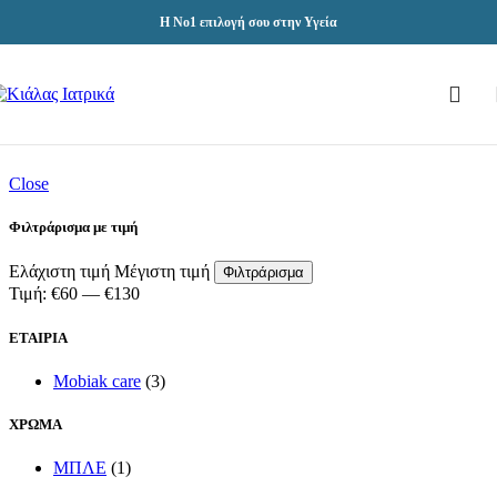
Skip to navigation
Skip to main content
Η Νο1 επιλογή σου στην Υγεία
Close
Φιλτράρισμα με τιμή
Ελάχιστη τιμή
Μέγιστη τιμή
Φιλτράρισμα
Τιμή:
€60
—
€130
ΕΤΑΙΡΙΑ
Mobiak care
(3)
ΧΡΩΜΑ
ΜΠΛΕ
(1)