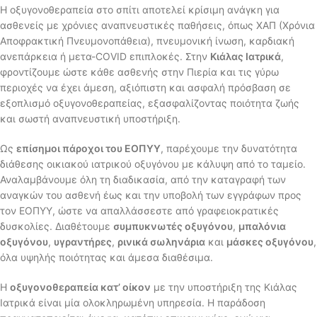
Η οξυγονοθεραπεία στο σπίτι αποτελεί κρίσιμη ανάγκη για
ασθενείς με χρόνιες αναπνευστικές παθήσεις, όπως ΧΑΠ (Χρόνια
Αποφρακτική Πνευμονοπάθεια), πνευμονική ίνωση, καρδιακή
ανεπάρκεια ή μετα-COVID επιπλοκές. Στην
Κιάλας Ιατρικά
,
φροντίζουμε ώστε κάθε ασθενής στην Πιερία και τις γύρω
περιοχές να έχει άμεση, αξιόπιστη και ασφαλή πρόσβαση σε
εξοπλισμό οξυγονοθεραπείας, εξασφαλίζοντας ποιότητα ζωής
και σωστή αναπνευστική υποστήριξη.
Ως
επίσημοι πάροχοι του ΕΟΠΥΥ
, παρέχουμε την δυνατότητα
διάθεσης οικιακού ιατρικού οξυγόνου με κάλυψη από το ταμείο.
Αναλαμβάνουμε όλη τη διαδικασία, από την καταγραφή των
αναγκών του ασθενή έως και την υποβολή των εγγράφων προς
τον ΕΟΠΥΥ, ώστε να απαλλάσσεστε από γραφειοκρατικές
δυσκολίες. Διαθέτουμε
συμπυκνωτές οξυγόνου
,
μπαλόνια
οξυγόνου
,
υγραντήρες
,
ρινικά σωληνάρια
και
μάσκες οξυγόνου
,
όλα υψηλής ποιότητας και άμεσα διαθέσιμα.
Η
οξυγονοθεραπεία κατ’ οίκον
με την υποστήριξη της Κιάλας
Ιατρικά είναι μία ολοκληρωμένη υπηρεσία. Η παράδοση