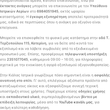
πραγματοποιείται άμεσα, κατόπιν επικοινωνίας, ενώ για
έκτακτες ανάγκες
μπορείτε να επικοινωνείτε με τον
Υπεύθυνο
Ιατρικών Αερίων
στο
6984051945
, εκτός ωραρίου
καταστήματος. Η
έγκαιρη εξυπηρέτηση
αποτελεί προτεραιότητά
μας, ειδικά σε περιπτώσεις όπου η ανάγκη για οξυγόνο είναι
επείγουσα.
Μπορείτε να επισκεφθείτε το φυσικό μας κατάστημα στην
οδό Τ.
Τερζοπούλου 115, Κατερίνη
, για να δείτε από κοντά τον
εξοπλισμό και να λάβετε συμβουλές από το εξειδικευμένο
προσωπικό μας. Επίσης, προσφέρουμε
τηλεφωνική υποστήριξη
στο
2351077045
, καθημερινά 09:00 – 16:00, για πληροφορίες
σχετικά με την ενοικίαση ή αγορά εξοπλισμού οξυγονοθεραπείας.
Στην Κιάλας Ιατρικά γνωρίζουμε πόσο σημαντική είναι η
ασφαλής
αναπνοή στο σπίτι
. Γι’ αυτό, επιλέγουμε αξιόπιστα προϊόντα από
καταξιωμένους οίκους και εξασφαλίζουμε συνεχή τεχνική
υποστήριξη στους χρήστες. Παρέχουμε επίσης
οδηγίες χρήσης
και
εκπαιδευτικό υλικό
, συμπεριλαμβανομένων
βίντεο με
επίδειξη λειτουργίας
, μέσα από το
YouTube κανάλι μας
, για
ακόμη καλύτερη καθοδήγηση.