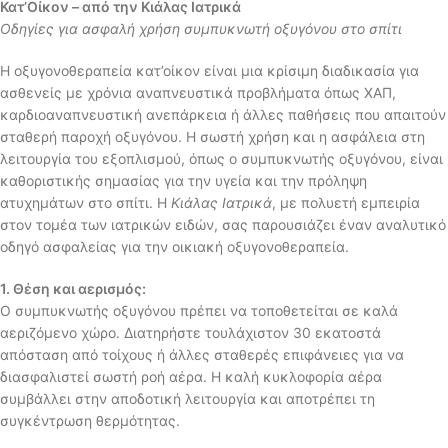
Κατ’Οίκον – από την Κιάλας Ιατρικά
Οδηγίες για ασφαλή χρήση συμπυκνωτή οξυγόνου στο σπίτι
Η οξυγονοθεραπεία κατ’οίκον είναι μια κρίσιμη διαδικασία για
ασθενείς με χρόνια αναπνευστικά προβλήματα όπως ΧΑΠ,
καρδιοαναπνευστική ανεπάρκεια ή άλλες παθήσεις που απαιτούν
σταθερή παροχή οξυγόνου. Η σωστή χρήση και η ασφάλεια στη
λειτουργία του εξοπλισμού, όπως ο συμπυκνωτής οξυγόνου, είναι
καθοριστικής σημασίας για την υγεία και την πρόληψη
ατυχημάτων στο σπίτι. Η
Κιάλας Ιατρικά
, με πολυετή εμπειρία
στον τομέα των ιατρικών ειδών, σας παρουσιάζει έναν αναλυτικό
οδηγό ασφαλείας για την οικιακή οξυγονοθεραπεία.
1. Θέση και αερισμός:
Ο συμπυκνωτής οξυγόνου πρέπει να τοποθετείται σε καλά
αεριζόμενο χώρο. Διατηρήστε τουλάχιστον 30 εκατοστά
απόσταση από τοίχους ή άλλες σταθερές επιφάνειες για να
διασφαλιστεί σωστή ροή αέρα. Η καλή κυκλοφορία αέρα
συμβάλλει στην αποδοτική λειτουργία και αποτρέπει τη
συγκέντρωση θερμότητας.