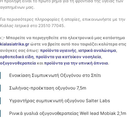
Η πρόληψη είναι το πρώτο βήμα για τη φροντίδα της υγείας των
αγαπημένων μας.
Για περισσότερες πληροφορίες ή απορίες, επικοινωνήστε με την
Κιάλας Ιατρικά
στο 23510 77045.
👉
Μπορείτε να περιηγηθείτε
στο ηλεκτρονικό μας κατάστημα
kialasiatrika.gr
ώστε να βρείτε αυτό που ταιριάζει καλύτερα στις
ανάγκες σας όπως:
προϊόντα υγιεινής
,
ιατρικά αναλώσιμα
,
ορθοπεδικά είδη
,
προϊόντα για κατ’οίκον νοσηλεία
,
οξυγονοθεραπεία
και
προϊόντα για την υπνική άπνοια
.
Ενοικίαση Συμπυκνωτή Οξυγόνου στο Σπίτι
Σωλήνας-προέκταση οξυγόνου 7,5m
Υγραντήρας συμπυκνωτή οξυγόνου Salter Labs
Ρινικά γυαλιά οξυγονοθεραπείας Well lead Mobiak 2,1m