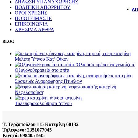
ΔΗΛΩΣΗ ΥΠΑΝΑΧΩΡΗΣΗΣ
ΠΟΛΙΤΙΚΗ ΑΠΟΡΡΗΤΟΥ
ΆΠ
ΟΡΟΙ ΧΡΗΣΗΣ
ΠΟΙΟΙ ΕΙΜΑΣΤΕ
ΕΠΙΚΟΙΝΩΝΙΑ
ΧΡΗΣΙΜΑ ΑΡΘΡΑ
BLOG
Μελέτη Ύπνου Κατ’ Οίκον
Οξυγονοθεραπεία στο σπίτι
Συσκευές Αναρρόφησης Πτυέλων
Νεφελοποίηση
Τηλεπαρακολούθηση Ύπνου
Τ. Τερζοπούλου 115 Κατερίνη 60132
Τηλέφωνο: 2351077045
Κινητό: 6984051945