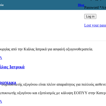
ΗΛΕΚΤΡΙΚΕΣ ΠΟΛΥΘΡΟΝΕΣ
Blog
εία
ΒΟΗΘΗΜΑΤΑ ΜΠΑΝΙΟΥ-WC
Password
*
Απ
ΚΑΤΑΚΛΙΣΕΙΣ
ΠΡΟΣΤΑΤΕΥΤΙΚΑ ΚΑΤΑΚΛΙΣΕΩΝ
Log in
ΚΑΘΑΡΙΣΜΟΣ ΔΕΡΜΑΤΟΣ
ΦΡΟΝΤΙΔΑ ΔΕΡΜΑΤΟΣ
Lost your pas
ΕΠΙΘΕΜΑΤΑ
ΜΕΣΑ ΑΤΟΜΙΚΗΣ ΠΡΟΣΤΑΣΙΑΣ
ΜΑΣΚΕΣ
ΓΑΝΤΙΑ
ΧΑΡΤΙΚΑ
ΑΝΤΙΣΗΨΙΑ ΔΕΡΜΑΤΟΣ
Α’ ΒΟΗΘΕΙΕΣ
ΔΙΑΓΝΩΣΤΙΚΕΣ ΣΥΣΚΕΥΕΣ
Α
ΤΕΣΤ ΑΥΤΟΔΙΑΓΝΩΣΗΣ
ΟΞΥΜΕΤΡΑ
άλας Ιατρικά
ΠΙΕΣΟΜΕΤΡΑ
ΘΕΡΜΟΜΕΤΡΑ
ΝΕΦΕΛΟΠΟΙΗΤΕΣ
ΘΟΠΕΔΙΚΑ
συμπυκνωτής οξυγόνου είναι πλέον απαραίτητος για πολλούς ασθενεί
ΠΑΙΔΙΚΗ ΣΕΙΡΑ
ΒΟΗΘΗΜΑΤΑ ΒΑΔΙΣΗΣ ΠΑΙΔΙΚΑ
ΑΝΩ ΑΚΡΑ ΠΑΙΔΙΚΑ
ΚΟΡΜΟΣ ΠΑΙΔΙΚΑ
Α
ΓΟΝΑΤΟ ΠΑΙΔΙΚΑ