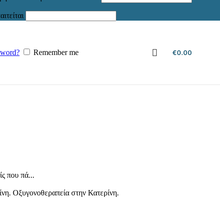
αιτείται
sword?
Remember me
€
0.00
ς που πά...