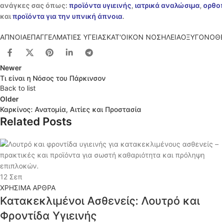
ανάγκες σας όπως:
προϊόντα υγιεινής
,
ιατρικά αναλώσιμα
,
ορθο
και
προϊόντα για την υπνική άπνοια
.
ΑΠΝΟΙΑ
ΕΠΑΓΓΕΛΜΑΤΙΕΣ ΥΓΕΙΑΣ
ΚΑΤ'ΟΙΚΟΝ ΝΟΣΗΛΕΙΑ
ΟΞΥΓΟΝΟΘΕ
Newer
Τι είναι η Νόσος του Πάρκινσον
Back to list
Older
Καρκίνος: Ανατομία, Αιτίες και Προστασία
Related Posts
12
Σεπ
ΧΡΗΣΙΜΑ ΑΡΘΡΑ
Κατακεκλιμένοι Ασθενείς: Λουτρό και
Φροντίδα Υγιεινής