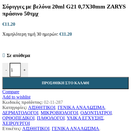
range:
Σύριγγες με βελόνα 20ml G21 0,7X30mm ZARYS
€9.50
through
πράσινο 50τμχ
€15.00
€
11.20
Χαμηλότερη τιμή 30 ημερών:
€
11.20
Σε απόθεμα
Σύριγγες με βελόνα 20ml G21 0,7X30mm ZARYS πράσινο 50τμχ π
-
+
ΠΡΟΣΘΉΚΗ ΣΤΟ ΚΑΛΆΘΙ
Compare
Add to wishlist
Κωδικός προϊόντος:
02-11-287
Κατηγορίες:
ΑΙΣΘΗΤΙΚΟΙ
,
ΓΕΝΙΚΑ ΑΝΑΛΩΣΙΜΑ
,
ΔΕΡΜΑΤΟΛΟΓΟΙ
,
ΜΙΚΡΟΒΙΟΛΟΓΟΙ
,
ΟΔΟΝΤΙΑΤΡΟΙ
,
ΟΡΘΟΠΕΔΙΚΟΙ
,
ΠΑΘΟΛΟΓΟΙ
,
ΥΛΙΚΑ ΕΓΧΥΣΗΣ
,
ΧΕΙΡΟΥΡΓΟΙ
Ετικέτες:
ΑΙΣΘΗΤΙΚΟΙ
,
ΓΕΝΙΚΑ ΑΝΑΛΩΣΙΜΑ
,