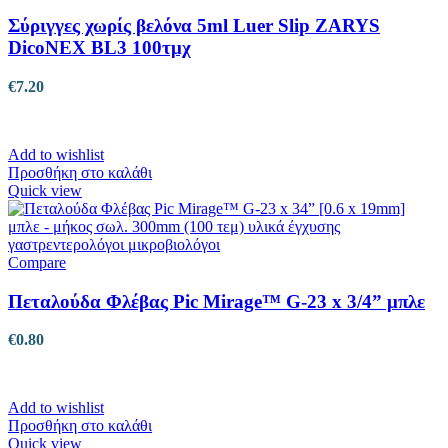
Σύριγγες χωρίς βελόνα 5ml Luer Slip ZARYS
DicoNEX BL3 100τμχ
€
7.20
Add to wishlist
Προσθήκη στο καλάθι
Quick view
Compare
Πεταλούδα Φλέβας Pic Mirage™ G-23 x 3/4” μπλε
€
0.80
Add to wishlist
Προσθήκη στο καλάθι
Quick view