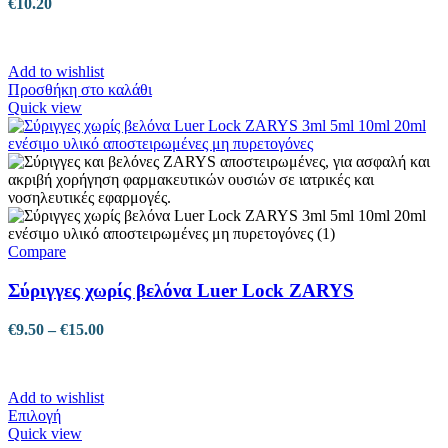
€
10.20
Add to wishlist
Προσθήκη στο καλάθι
Quick view
Compare
Σύριγγες χωρίς βελόνα Luer Lock ZARYS
Price
€
9.50
–
€
15.00
range:
€9.50
through
Add to wishlist
€15.00
Αυτό
Επιλογή
το
Quick view