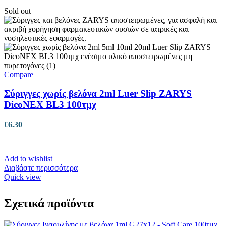
προϊόν
έχει
Sold out
πολλαπλές
παραλλαγές.
Οι
επιλογές
μπορούν
να
επιλεγούν
Compare
στη
σελίδα
Σύριγγες χωρίς βελόνα 2ml Luer Slip ZARYS
του
DicoNEX BL3 100τμχ
προϊόντος
€
6.30
Add to wishlist
Διαβάστε περισσότερα
Quick view
Σχετικά προϊόντα