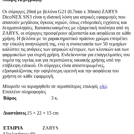
Οι σύριγγες 20ml με βελόνα G21 (0,7mm x 30mm) ZARYS
DicoNEX SN3 είναι η ιδανική λύση για ιατρικές εφαρμογές που
απαιτούν μεγάλους όγκους υγρών, όπως ενδομυϊκές εγχύσεις και
δειγματοληψίες. Κατασκευασμένες με εξαιρετική ποιότητα από τη
ZARYS, οι σύριγγες προσφέρουν αξιοπιστία και ασφάλεια σε κάθε
χρήση. Η βελόνα με το χαρακτηριστικό πράσινο χρώμα επιτρέπει
την εύκολη αναγνώρισή της, ενώ η συσκευασία των 50 τεμαχίων
καλύπτει τις ανάγκες των ιατρικών κέντρων, των κλινικών και των
φαρμακείων για συχνή χρήση. Ενδείκνυνται για επαγγελματίες του
τομέα της υγείας και για περιπτώσεις οικιακής χρήσης υπό την
επίβλεψη ειδικού. Οι σύριγγες είναι αποστειρωμένες,
εξασφαλίζοντας την υψηλότερη υγιεινή και την ασφάλεια του
χρήστη σε κάθε εφαρμογή.
Μπορείτε να περιηγηθείτε σε περισσότερες επιλογές
εδώ
.
Επιπλέον πληροφορίες
Βάρος
3 κ.
Διαστάσεις
15 × 22 × 15 cm
ΕΤΑΙΡΙΑ
ZARYS
Αξιολογήσεις (0)