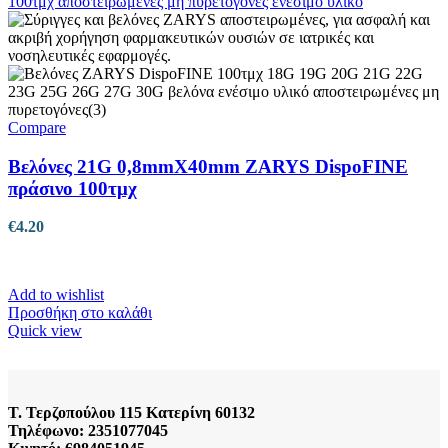
Compare
Βελόνες 21G 0,8mmX40mm ZARYS DispoFINE
πράσινο 100τμχ
€
4.20
Add to wishlist
Προσθήκη στο καλάθι
Quick view
Τ. Τερζοπούλου 115 Κατερίνη 60132
Τηλέφωνο: 2351077045