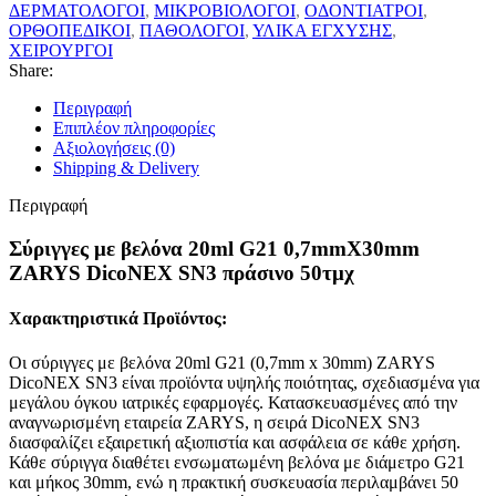
ΔΕΡΜΑΤΟΛΟΓΟΙ
,
ΜΙΚΡΟΒΙΟΛΟΓΟΙ
,
ΟΔΟΝΤΙΑΤΡΟΙ
,
ΟΡΘΟΠΕΔΙΚΟΙ
,
ΠΑΘΟΛΟΓΟΙ
,
ΥΛΙΚΑ ΕΓΧΥΣΗΣ
,
ΧΕΙΡΟΥΡΓΟΙ
Share:
Περιγραφή
Επιπλέον πληροφορίες
Αξιολογήσεις (0)
Shipping & Delivery
Περιγραφή
Σύριγγες με βελόνα 20ml G21 0,7mmX30mm
ZARYS DicoNEX SN3 πράσινο 50τμχ
Χαρακτηριστικά Προϊόντος:
Οι σύριγγες με βελόνα 20ml G21 (0,7mm x 30mm) ZARYS
DicoNEX SN3 είναι προϊόντα υψηλής ποιότητας, σχεδιασμένα για
μεγάλου όγκου ιατρικές εφαρμογές. Κατασκευασμένες από την
αναγνωρισμένη εταιρεία ZARYS, η σειρά DicoNEX SN3
διασφαλίζει εξαιρετική αξιοπιστία και ασφάλεια σε κάθε χρήση.
Κάθε σύριγγα διαθέτει ενσωματωμένη βελόνα με διάμετρο G21
και μήκος 30mm, ενώ η πρακτική συσκευασία περιλαμβάνει 50