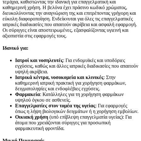
τεμάχια, καθιστώντας την ιδανική για επαγγελματική και
καθημερινή χρήση. Η βελόνα έχει πράσινο κωδικό χρώματος,
διευκολύνοντας την αναγνώριση της και επιτρέποντας γρήγορη και
εύκολη διαφοροποίηση. Ενδείκνυται για όλες τις επαγγελματικές
ιατρικές διαδικασίες που απαιτούν ακρίβεια και ασφαλή εφαρμογή.
Οι σύριγγες είναι αποστειρωμένες, εξασφαλίζοντας υγιεινή και
αξιοπιστία στις εφαρμογές τους.
Ιδανικό για:
Ιατροί και νοσηλευτές
: Για ενδομυϊκές και υποδόριες
εγχύσεις, καθώς και άλλες ιατρικές διαδικασίες που απαιτούν
υψηλή ακρίβεια.
Ιατρικά κέντρα, νοσοκομεία και κλινικές
: Στην
καθημερινή ιατρική πρακτική για χορήγηση φαρμάκων,
δειγματοληψίες και ενδοφλέβιες εγχύσεις.
Φαρμακεία
: Κατάλληλες για τη χορήγηση φαρμάκων
υψηλού όγκου σε ασθενείς.
Επαγγελματίες στον τομέα της υγείας
: Για εφαρμογές
όπως η λήψη βιολογικών δειγμάτων ή η χορήγηση εμβολίων.
Οικιακή χρήση
(υπό επίβλεψη επαγγελματία υγείας): Για
άτομα που χρειάζονται σύριγγες για προσωπική
φαρμακευτική φροντίδα.
Μικρή Περιγραφή: