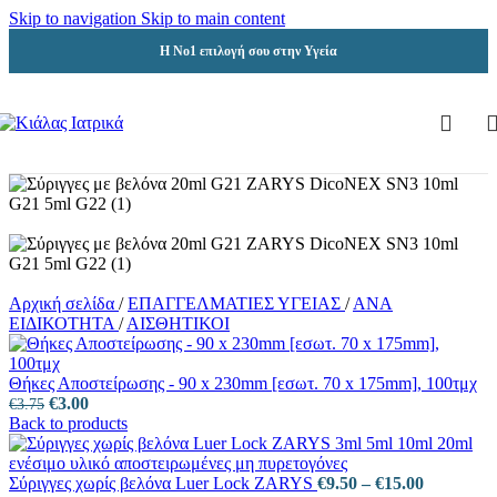
Skip to navigation
Skip to main content
Η Νο1 επιλογή σου στην Υγεία
Αρχική σελίδα
/
ΕΠΑΓΓΕΛΜΑΤΙΕΣ ΥΓΕΙΑΣ
/
ΑΝΑ
ΕΙΔΙΚΟΤΗΤΑ
/
ΑΙΣΘΗΤΙΚΟΙ
Θήκες Αποστείρωσης - 90 x 230mm [εσωτ. 70 x 175mm], 100τμχ
Original
Η
€
3.00
€
3.75
price
τρέχουσα
Back to products
was:
τιμή
€3.75.
είναι:
€3.00.
Price
Σύριγγες χωρίς βελόνα Luer Lock ZARYS
€
9.50
–
€
15.00