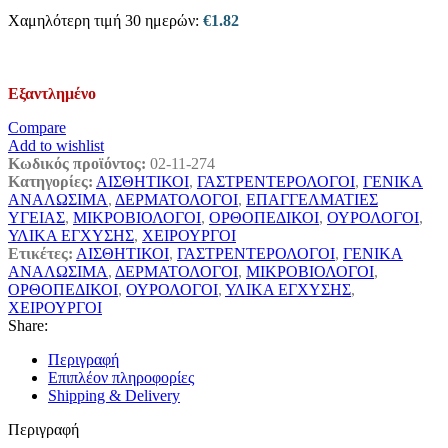
Χαμηλότερη τιμή 30 ημερών:
€
1.82
Εξαντλημένο
Compare
Add to wishlist
Κωδικός προϊόντος:
02-11-274
Κατηγορίες:
ΑΙΣΘΗΤΙΚΟΙ
,
ΓΑΣΤΡΕΝΤΕΡΟΛΟΓΟΙ
,
ΓΕΝΙΚΑ
ΑΝΑΛΩΣΙΜΑ
,
ΔΕΡΜΑΤΟΛΟΓΟΙ
,
ΕΠΑΓΓΕΛΜΑΤΙΕΣ
ΥΓΕΙΑΣ
,
ΜΙΚΡΟΒΙΟΛΟΓΟΙ
,
ΟΡΘΟΠΕΔΙΚΟΙ
,
ΟΥΡΟΛΟΓΟΙ
,
ΥΛΙΚΑ ΕΓΧΥΣΗΣ
,
ΧΕΙΡΟΥΡΓΟΙ
Ετικέτες:
ΑΙΣΘΗΤΙΚΟΙ
,
ΓΑΣΤΡΕΝΤΕΡΟΛΟΓΟΙ
,
ΓΕΝΙΚΑ
ΑΝΑΛΩΣΙΜΑ
,
ΔΕΡΜΑΤΟΛΟΓΟΙ
,
ΜΙΚΡΟΒΙΟΛΟΓΟΙ
,
ΟΡΘΟΠΕΔΙΚΟΙ
,
ΟΥΡΟΛΟΓΟΙ
,
ΥΛΙΚΑ ΕΓΧΥΣΗΣ
,
ΧΕΙΡΟΥΡΓΟΙ
Share:
Περιγραφή
Επιπλέον πληροφορίες
Shipping & Delivery
Περιγραφή