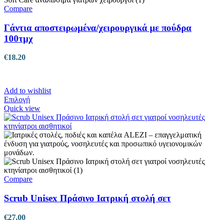
Compare
Γάντια αποστειρωμένα/χειρουργικά με πούδρα
100τμχ
€
18.20
Add to wishlist
Αυτό
Επιλογή
το
Quick view
προϊόν
έχει
πολλαπλές
παραλλαγές.
Οι
επιλογές
μπορούν
να
Compare
επιλεγούν
στη
Scrub Unisex Πράσινο Ιατρική στολή σετ
σελίδα
του
€
27.00