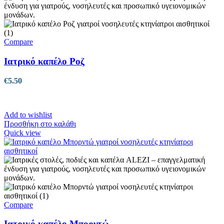
πολλαπλές
παραλλαγές.
Οι
επιλογές
μπορούν
Compare
να
επιλεγούν
Ιατρικό καπέλο Ροζ
στη
σελίδα
€
5.50
του
προϊόντος
Add to wishlist
Προσθήκη στο καλάθι
Quick view
Compare
Ιατρικό καπέλο Μπορντώ