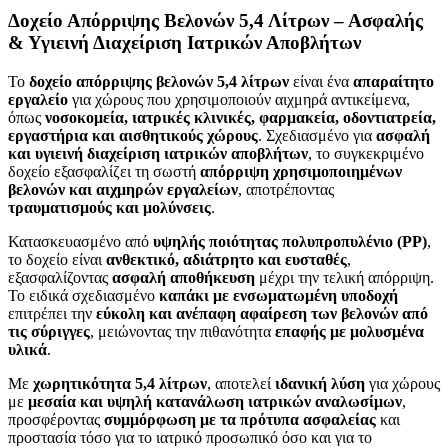
Δοχείο Απόρριψης Βελονών 5,4 Λίτρων – Ασφαλής
& Υγιεινή Διαχείριση Ιατρικών Αποβλήτων
Το
δοχείο απόρριψης βελονών 5,4 λίτρων
είναι ένα
απαραίτητο
εργαλείο
για χώρους που χρησιμοποιούν αιχμηρά αντικείμενα,
όπως
νοσοκομεία, ιατρικές κλινικές, φαρμακεία, οδοντιατρεία,
εργαστήρια και αισθητικούς χώρους
. Σχεδιασμένο για
ασφαλή
και υγιεινή διαχείριση ιατρικών αποβλήτων
, το συγκεκριμένο
δοχείο εξασφαλίζει τη σωστή
απόρριψη χρησιμοποιημένων
βελονών και αιχμηρών εργαλείων
, αποτρέποντας
τραυματισμούς και μολύνσεις
.
Κατασκευασμένο από
υψηλής ποιότητας πολυπροπυλένιο (PP)
,
το δοχείο είναι
ανθεκτικό, αδιάτρητο και ευσταθές
,
εξασφαλίζοντας
ασφαλή αποθήκευση
μέχρι την τελική απόρριψη.
Το ειδικά σχεδιασμένο
καπάκι με ενσωματωμένη υποδοχή
επιτρέπει την
εύκολη και ανέπαφη αφαίρεση των βελονών από
τις σύριγγες
, μειώνοντας την πιθανότητα
επαφής με μολυσμένα
υλικά
.
Με
χωρητικότητα 5,4 λίτρων
, αποτελεί
ιδανική λύση
για χώρους
με
μεσαία και υψηλή κατανάλωση ιατρικών αναλωσίμων
,
προσφέροντας
συμμόρφωση με τα πρότυπα ασφαλείας
και
προστασία τόσο για το ιατρικό προσωπικό όσο και για το