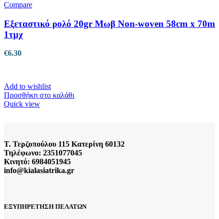
Compare
Εξεταστικό ρολό 20gr Μωβ Non-woven 58cm x 70m
1τμχ
€
6.30
Add to wishlist
Προσθήκη στο καλάθι
Quick view
Τ. Τερζοπούλου 115 Κατερίνη 60132
Τηλέφωνο: 2351077045
Κινητό: 6984051945
info@kialasiatrika.gr
ΕΞΥΠΗΡΕΤΗΣΗ ΠΕΛΑΤΩΝ