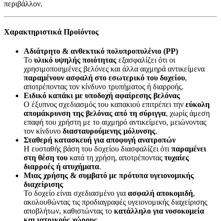
περιβάλλον.
Χαρακτηριστικά Προϊόντος
Αδιάτρητο & ανθεκτικό πολυπροπυλένιο (PP)
Το
υλικό υψηλής ποιότητας
εξασφαλίζει ότι οι
χρησιμοποιημένες βελόνες και άλλα αιχμηρά αντικείμενα
παραμένουν ασφαλή στο εσωτερικό του δοχείου
,
αποτρέποντας τον κίνδυνο τρυπήματος ή διαρροής.
Ειδικό καπάκι με υποδοχή αφαίρεσης βελόνας
Ο έξυπνος σχεδιασμός του καπακιού επιτρέπει την
εύκολη
απομάκρυνση της βελόνας από τη σύριγγα
, χωρίς άμεση
επαφή του χρήστη με το αιχμηρό αντικείμενο, μειώνοντας
τον κίνδυνο
διασταυρούμενης μόλυνσης
.
Σταθερή κατασκευή για αποφυγή ανατροπών
Η ευσταθής βάση του δοχείου διασφαλίζει ότι
παραμένει
στη θέση του
κατά τη χρήση, αποτρέποντας
τυχαίες
διαρροές ή ατυχήματα
.
Μιας χρήσης & συμβατό με πρότυπα υγειονομικής
διαχείρισης
Το δοχείο είναι σχεδιασμένο για
ασφαλή αποκομιδή
,
ακολουθώντας τις προδιαγραφές υγειονομικής διαχείρισης
αποβλήτων, καθιστώντας το
κατάλληλο για νοσοκομεία
και ιατρικούς χώρους
.