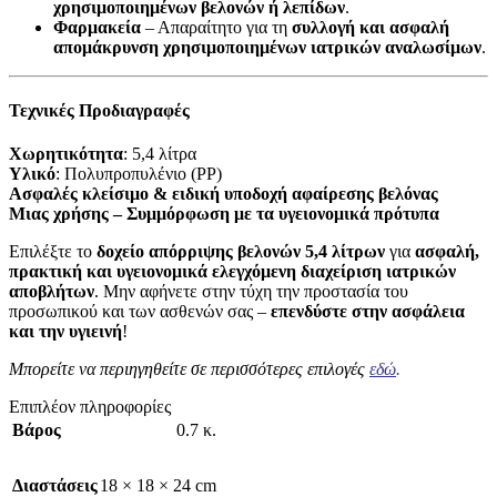
χρησιμοποιημένων βελονών ή λεπίδων
.
Φαρμακεία
– Απαραίτητο για τη
συλλογή και ασφαλή
απομάκρυνση χρησιμοποιημένων ιατρικών αναλωσίμων
.
Τεχνικές Προδιαγραφές
Χωρητικότητα
: 5,4 λίτρα
Υλικό
: Πολυπροπυλένιο (PP)
Ασφαλές κλείσιμο & ειδική υποδοχή αφαίρεσης βελόνας
Μιας χρήσης – Συμμόρφωση με τα υγειονομικά πρότυπα
Επιλέξτε το
δοχείο απόρριψης βελονών 5,4 λίτρων
για
ασφαλή,
πρακτική και υγειονομικά ελεγχόμενη διαχείριση ιατρικών
αποβλήτων
. Μην αφήνετε στην τύχη την προστασία του
προσωπικού και των ασθενών σας –
επενδύστε στην ασφάλεια
και την υγιεινή
!
Μπορείτε να περιηγηθείτε σε περισσότερες επιλογές
εδώ
.
Επιπλέον πληροφορίες
Βάρος
0.7 κ.
Διαστάσεις
18 × 18 × 24 cm