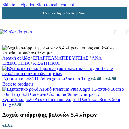
Skip to navigation
Skip to main content
Η Νο1 επιλογή σου στην Υγεία
Αρχική σελίδα
/
ΕΠΑΓΓΕΛΜΑΤΙΕΣ ΥΓΕΙΑΣ
/
ΑΝΑ
ΕΙΔΙΚΟΤΗΤΑ
/
ΑΙΣΘΗΤΙΚΟΙ
Price
Εξεταστικό ρολό Πράσινο χαρτί-πλαστικό 1τμχ
€
4.40
–
€
4.90
range:
Back to products
€4.40
throu
€4.90
Εξεταστικό ρολό Λευκό Premium Χαρτί-Πλαστικό 58cm x 50m
1τμχ
€
5.50
Δοχείο απόρριψης βελονών 5,4 λίτρων
€
1.82