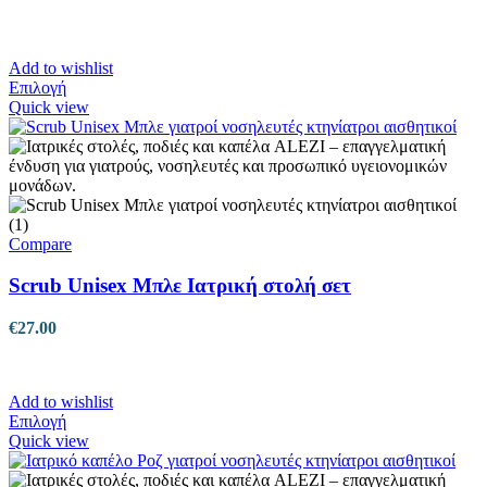
προϊόντος
Add to wishlist
Αυτό
Επιλογή
το
Quick view
προϊόν
έχει
πολλαπλές
παραλλαγές.
Οι
επιλογές
μπορούν
Compare
να
επιλεγούν
Scrub Unisex Μπλε Ιατρική στολή σετ
στη
σελίδα
€
27.00
του
προϊόντος
Add to wishlist
Αυτό
Επιλογή
το
Quick view
προϊόν
έχει