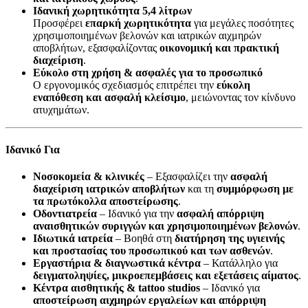
Ιδανική χωρητικότητα 5,4 λίτρων
Προσφέρει
επαρκή χωρητικότητα
για μεγάλες ποσότητες
χρησιμοποιημένων βελονών και ιατρικών αιχμηρών
αποβλήτων, εξασφαλίζοντας
οικονομική και πρακτική
διαχείριση
.
Εύκολο στη χρήση & ασφαλές για το προσωπικό
Ο εργονομικός σχεδιασμός επιτρέπει την
εύκολη
εναπόθεση και ασφαλή κλείσιμο
, μειώνοντας τον κίνδυνο
ατυχημάτων.
Ιδανικό Για
Νοσοκομεία & κλινικές
– Εξασφαλίζει την
ασφαλή
διαχείριση ιατρικών αποβλήτων
και τη
συμμόρφωση με
τα πρωτόκολλα αποστείρωσης
.
Οδοντιατρεία
– Ιδανικό για την
ασφαλή απόρριψη
αναισθητικών συριγγών και χρησιμοποιημένων βελονών
.
Ιδιωτικά ιατρεία
– Βοηθά στη
διατήρηση της υγιεινής
και προστασίας του προσωπικού και των ασθενών
.
Εργαστήρια & διαγνωστικά κέντρα
– Κατάλληλο για
δειγματοληψίες, μικροεπεμβάσεις και εξετάσεις αίματος
.
Κέντρα αισθητικής & tattoo studios
– Ιδανικό για
αποστείρωση αιχμηρών εργαλείων και απόρριψη