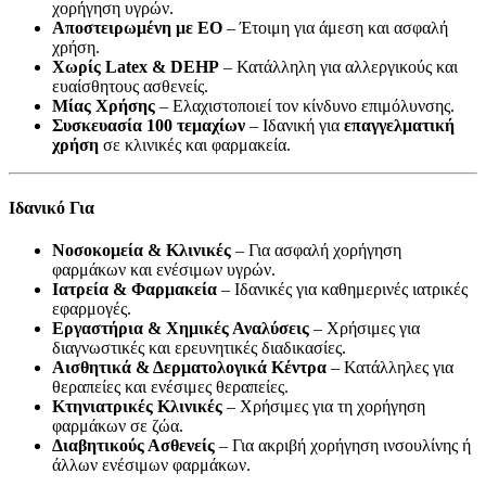
χορήγηση υγρών.
Αποστειρωμένη με ΕΟ
– Έτοιμη για άμεση και ασφαλή
χρήση.
Χωρίς Latex & DEHP
– Κατάλληλη για αλλεργικούς και
ευαίσθητους ασθενείς.
Μίας Χρήσης
– Ελαχιστοποιεί τον κίνδυνο επιμόλυνσης.
Συσκευασία 100 τεμαχίων
– Ιδανική για
επαγγελματική
χρήση
σε κλινικές και φαρμακεία.
Ιδανικό Για
Νοσοκομεία & Κλινικές
– Για ασφαλή χορήγηση
φαρμάκων και ενέσιμων υγρών.
Ιατρεία & Φαρμακεία
– Ιδανικές για καθημερινές ιατρικές
εφαρμογές.
Εργαστήρια & Χημικές Αναλύσεις
– Χρήσιμες για
διαγνωστικές και ερευνητικές διαδικασίες.
Αισθητικά & Δερματολογικά Κέντρα
– Κατάλληλες για
θεραπείες και ενέσιμες θεραπείες.
Κτηνιατρικές Κλινικές
– Χρήσιμες για τη χορήγηση
φαρμάκων σε ζώα.
Διαβητικούς Ασθενείς
– Για ακριβή χορήγηση ινσουλίνης ή
άλλων ενέσιμων φαρμάκων.