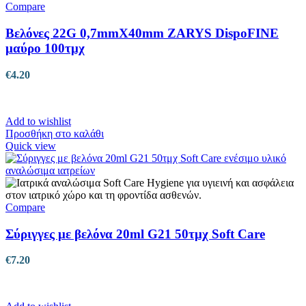
Compare
Βελόνες 22G 0,7mmX40mm ZARYS DispoFINE
μαύρο 100τμχ
€
4.20
Add to wishlist
Προσθήκη στο καλάθι
Quick view
Compare
Σύριγγες με βελόνα 20ml G21 50τμχ Soft Care
€
7.20