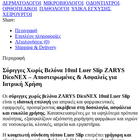
ΔΕΡΜΑΤΟΛΟΓΟΙ
,
ΜΙΚΡΟΒΙΟΛΟΓΟΙ
,
ΟΔΟΝΤΙΑΤΡΟΙ
,
ΟΡΘΟΠΕΔΙΚΟΙ
,
ΠΑΘΟΛΟΓΟΙ
,
ΥΛΙΚΑ ΕΓΧΥΣΗΣ
,
ΧΕΙΡΟΥΡΓΟΙ
Share:
Περιγραφή
Επιπλέον πληροφορίες
Αξιολογήσεις (0)
Shipping & Delivery
Περιγραφή
Σύριγγες Χωρίς Βελόνα 10ml Luer Slip ZARYS
DicoNEX – Αποστειρωμένες & Ασφαλείς για
Ιατρική Χρήση
Οι
σύριγγες χωρίς βελόνα ZARYS DicoNEX 10ml Luer Slip
είναι η
ιδανική επιλογή
για ιατρικές και φαρμακευτικές
εφαρμογές, προσφέροντας
ακρίβεια στη δοσολογία, ασφάλεια
και ευκολία χρήσης
. Κατασκευασμένες με τα υψηλότερα πρότυπα
ποιότητας, εξασφαλίζουν αξιόπιστη χορήγηση φαρμάκων και υγρών
σε νοσοκομεία, κλινικές, ιατρεία και εργαστήρια.
Η
κουμπωτή σύνδεση τύπου Luer Slip
επιτρέπει
γρήγορη και