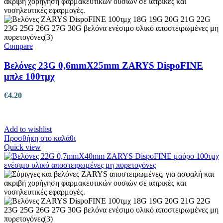
Compare
Βελόνες 23G 0,6mmX25mm ZARYS DispoFINE
μπλε 100τμχ
€
4.20
Add to wishlist
Προσθήκη στο καλάθι
Quick view