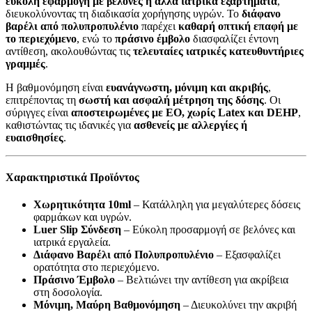
εύκολη εφαρμογή με βελόνες ή άλλα ιατρικά εξαρτήματα
,
διευκολύνοντας τη διαδικασία χορήγησης υγρών. Το
διάφανο
βαρέλι από πολυπροπυλένιο
παρέχει
καθαρή οπτική επαφή με
το περιεχόμενο
, ενώ το
πράσινο έμβολο
διασφαλίζει έντονη
αντίθεση, ακολουθώντας τις
τελευταίες ιατρικές κατευθυντήριες
γραμμές
.
Η βαθμονόμηση είναι
ευανάγνωστη, μόνιμη και ακριβής
,
επιτρέποντας τη
σωστή και ασφαλή μέτρηση της δόσης
. Οι
σύριγγες είναι
αποστειρωμένες με EΟ, χωρίς Latex και DEHP
,
καθιστώντας τις ιδανικές για
ασθενείς με αλλεργίες ή
ευαισθησίες
.
Χαρακτηριστικά Προϊόντος
Χωρητικότητα 10ml
– Κατάλληλη για μεγαλύτερες δόσεις
φαρμάκων και υγρών.
Luer Slip Σύνδεση
– Εύκολη προσαρμογή σε βελόνες και
ιατρικά εργαλεία.
Διάφανο Βαρέλι από Πολυπροπυλένιο
– Εξασφαλίζει
ορατότητα στο περιεχόμενο.
Πράσινο Έμβολο
– Βελτιώνει την αντίθεση για ακρίβεια
στη δοσολογία.
Μόνιμη, Μαύρη Βαθμονόμηση
– Διευκολύνει την ακριβή