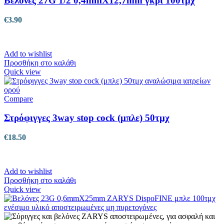
Βελόνες 27G 1/2 0,4mmX12,7mm γκρι 100τμχ
€
3.90
Add to wishlist
Προσθήκη στο καλάθι
Quick view
Compare
Στρόφιγγες 3way stop cock (μπλε) 50τμχ
€
18.50
Add to wishlist
Προσθήκη στο καλάθι
Quick view