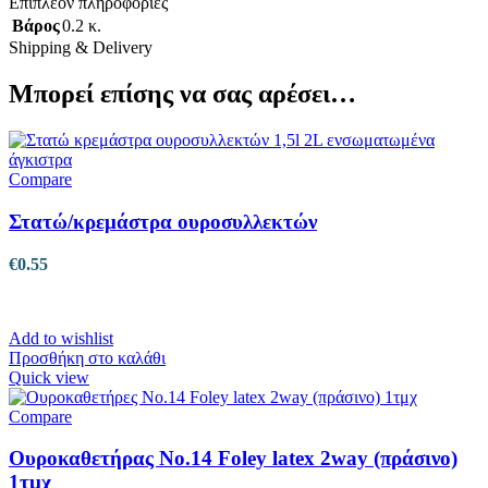
Επιπλέον πληροφορίες
Βάρος
0.2 κ.
Shipping & Delivery
Μπορεί επίσης να σας αρέσει…
Compare
Στατώ/κρεμάστρα ουροσυλλεκτών
€
0.55
Add to wishlist
Προσθήκη στο καλάθι
Quick view
Compare
Ουροκαθετήρας No.14 Foley latex 2way (πράσινο)
1τμχ