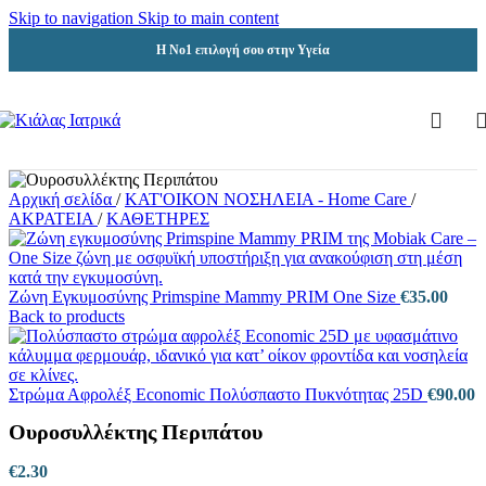
Skip to navigation
Skip to main content
Η Νο1 επιλογή σου στην Υγεία
Αρχική σελίδα
/
ΚΑΤ'ΟΙΚΟΝ ΝΟΣΗΛΕΙΑ - Home Care
/
ΑΚΡΑΤΕΙΑ
/
ΚΑΘΕΤΗΡΕΣ
Ζώνη Εγκυμοσύνης Primspine Mammy PRIM One Size
€
35.00
Back to products
Στρώμα Αφρολέξ Εconomic Πολύσπαστο Πυκνότητας 25D
€
90.00
Ουροσυλλέκτης Περιπάτου
€
2.30