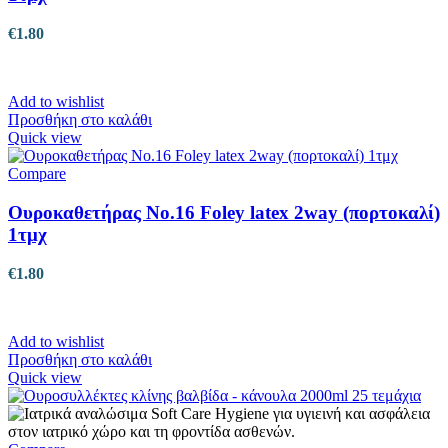
€
1.80
Add to wishlist
Προσθήκη στο καλάθι
Quick view
Compare
Ουροκαθετήρας No.16 Foley latex 2way (πορτοκαλί)
1τμχ
€
1.80
Add to wishlist
Προσθήκη στο καλάθι
Quick view