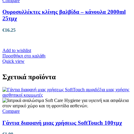
Compare
Ουροσυλλέκτες κλίνης βαλβίδα – κάνουλα 2000ml
25τμχ
€
16.25
Add to wishlist
Προσθήκη στο καλάθι
Quick view
Σχετικά προϊόντα
Compare
Γάντια διαφανή μιας χρήσεως SoftTouch 100τμχ