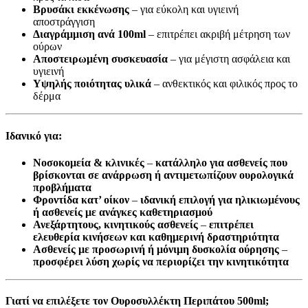
Βρυσάκι εκκένωσης
– για εύκολη και υγιεινή
αποστράγγιση
Διαγράμμιση ανά 100ml
– επιτρέπει ακριβή μέτρηση των
ούρων
Αποστειρωμένη συσκευασία
– για μέγιστη ασφάλεια και
υγιεινή
Υψηλής ποιότητας υλικά
– ανθεκτικός και φιλικός προς το
δέρμα
Ιδανικό για:
Νοσοκομεία & κλινικές
–
κατάλληλο για ασθενείς που
βρίσκονται σε ανάρρωση ή αντιμετωπίζουν ουρολογικά
προβλήματα
Φροντίδα κατ’ οίκον
–
ιδανική επιλογή για ηλικιωμένους
ή ασθενείς με ανάγκες καθετηριασμού
Ανεξάρτητους, κινητικούς ασθενείς
–
επιτρέπει
ελευθερία κινήσεων και καθημερινή δραστηριότητα
Ασθενείς με προσωρινή ή μόνιμη δυσκολία ούρησης
–
προσφέρει λύση χωρίς να περιορίζει την κινητικότητα
Γιατί να επιλέξετε τον Ουροσυλλέκτη Περιπάτου 500ml;