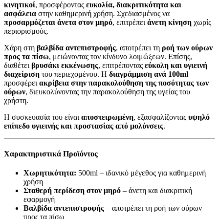
κινητικοί
, προσφέροντας
ευκολία, διακριτικότητα και
ασφάλεια
στην καθημερινή χρήση. Σχεδιασμένος να
προσαρμόζεται άνετα στον μηρό
, επιτρέπει
άνετη κίνηση
χωρίς
περιορισμούς.
Χάρη στη
βαλβίδα αντεπιστροφής
, αποτρέπει τη
ροή των ούρων
προς τα πίσω
, μειώνοντας τον κίνδυνο λοιμώξεων. Επίσης,
διαθέτει
βρυσάκι εκκένωσης
, επιτρέποντας
εύκολη και υγιεινή
διαχείριση
του περιεχομένου. Η
διαγράμμιση ανά 100ml
προσφέρει
ακρίβεια στην παρακολούθηση της ποσότητας των
ούρων
, διευκολύνοντας την παρακολούθηση της υγείας του
χρήστη.
Η συσκευασία του είναι
αποστειρωμένη
, εξασφαλίζοντας
υψηλό
επίπεδο υγιεινής και προστασίας από μολύνσεις
.
Χαρακτηριστικά Προϊόντος
Χωρητικότητα:
500ml – ιδανικό μέγεθος για καθημερινή
χρήση
Σταθερή περίδεση στον μηρό
– άνετη και διακριτική
εφαρμογή
Βαλβίδα αντεπιστροφής
– αποτρέπει τη ροή των ούρων
προς τα πίσω