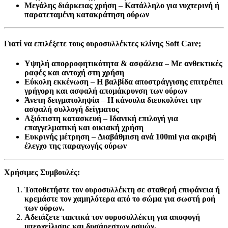
Μεγάλης διάρκειας χρήση
–
Κατάλληλο για νυχτερινή ή
παρατεταμένη κατακράτηση ούρων
Γιατί να επιλέξετε τους ουροσυλλέκτες κλίνης Soft Care;
Υψηλή απορροφητικότητα & ασφάλεια
–
Με ανθεκτικές
ραφές και αντοχή στη χρήση
Εύκολη εκκένωση
–
Η βαλβίδα αποστράγγισης επιτρέπει
γρήγορη και ασφαλή απομάκρυνση των ούρων
Άνετη δειγματοληψία
–
Η κάνουλα διευκολύνει την
ασφαλή συλλογή δείγματος
Αξιόπιστη κατασκευή
–
Ιδανική επιλογή για
επαγγελματική και οικιακή χρήση
Ευκρινής μέτρηση
–
Διαβάθμιση ανά 100ml για ακριβή
έλεγχο της παραγωγής ούρων
Χρήσιμες Συμβουλές:
Τοποθετήστε τον ουροσυλλέκτη σε σταθερή επιφάνεια ή
κρεμάστε τον χαμηλότερα από το σώμα για σωστή ροή
των ούρων.
Αδειάζετε τακτικά τον ουροσυλλέκτη για αποφυγή
υπερχείλισης και δυσάρεστων οσμών.