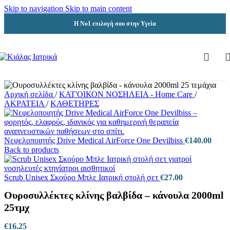
Skip to navigation
Skip to main content
Η Νο1 επιλογή σου στην Υγεία
Αρχική σελίδα
/
ΚΑΤ'ΟΙΚΟΝ ΝΟΣΗΛΕΙΑ - Home Care
/
ΑΚΡΑΤΕΙΑ
/
ΚΑΘΕΤΗΡΕΣ
Νεφελοποιητής Drive Medical AirForce One Devilbiss
€
140.00
Back to products
Scrub Unisex Σκούρο Μπλε Ιατρική στολή σετ
€
27.00
Ουροσυλλέκτες κλίνης βαλβίδα – κάνουλα 2000ml
25τμχ
€
16.25