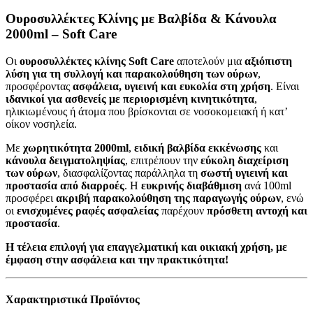
Ουροσυλλέκτες Κλίνης με Βαλβίδα & Κάνουλα
2000ml – Soft Care
Οι
ουροσυλλέκτες κλίνης Soft Care
αποτελούν μια
αξιόπιστη
λύση για τη συλλογή και παρακολούθηση των ούρων
,
προσφέροντας
ασφάλεια, υγιεινή και ευκολία στη χρήση
. Είναι
ιδανικοί για ασθενείς με περιορισμένη κινητικότητα
,
ηλικιωμένους ή άτομα που βρίσκονται σε νοσοκομειακή ή κατ’
οίκον νοσηλεία.
Με
χωρητικότητα 2000ml
,
ειδική βαλβίδα εκκένωσης
και
κάνουλα δειγματοληψίας
, επιτρέπουν την
εύκολη διαχείριση
των ούρων
, διασφαλίζοντας παράλληλα τη
σωστή υγιεινή και
προστασία από διαρροές
. Η
ευκρινής διαβάθμιση
ανά 100ml
προσφέρει
ακριβή παρακολούθηση της παραγωγής ούρων
, ενώ
οι
ενισχυμένες ραφές ασφαλείας
παρέχουν
πρόσθετη αντοχή και
προστασία
.
Η τέλεια επιλογή για επαγγελματική και οικιακή χρήση, με
έμφαση στην ασφάλεια και την πρακτικότητα!
Χαρακτηριστικά Προϊόντος