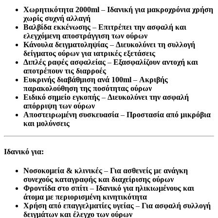
Χωρητικότητα 2000ml
–
Ιδανική για μακροχρόνια χρήση
χωρίς συχνή αλλαγή
Βαλβίδα εκκένωσης
–
Επιτρέπει την ασφαλή και
ελεγχόμενη αποστράγγιση των ούρων
Κάνουλα δειγματοληψίας
–
Διευκολύνει τη συλλογή
δείγματος ούρων για ιατρικές εξετάσεις
Διπλές ραφές ασφαλείας
–
Εξασφαλίζουν αντοχή και
αποτρέπουν τις διαρροές
Ευκρινής διαβάθμιση ανά 100ml
–
Ακριβής
παρακολούθηση της ποσότητας ούρων
Ειδικό σημείο εγκοπής
–
Διευκολύνει την ασφαλή
απόρριψη των ούρων
Αποστειρωμένη συσκευασία
–
Προστασία από μικρόβια
και μολύνσεις
Ιδανικό για:
Νοσοκομεία & κλινικές
–
Για ασθενείς με ανάγκη
συνεχούς καταγραφής και διαχείρισης ούρων
Φροντίδα στο σπίτι
–
Ιδανικό για ηλικιωμένους και
άτομα με περιορισμένη κινητικότητα
Χρήση από επαγγελματίες υγείας
–
Για ασφαλή συλλογή
δειγμάτων και έλεγχο των ούρων