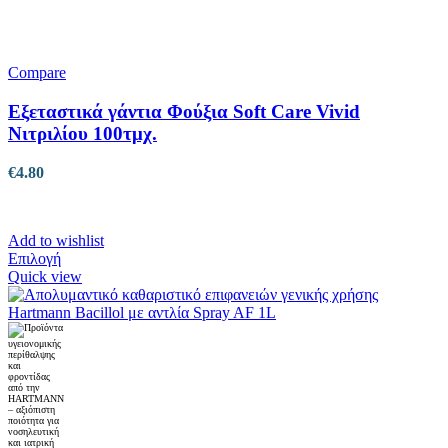
Compare
Εξεταστικά γάντια Φούξια Soft Care Vivid
Νιτριλίου 100τμχ.
€
4.80
Add to wishlist
Αυτό
Επιλογή
το
Quick view
προϊόν
έχει
πολλαπλές
παραλλαγές.
Οι
επιλογές
μπορούν
να
επιλεγούν