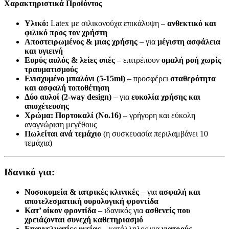
Χαρακτηριστικά Προϊόντος
Υλικό:
Latex με σιλικονούχα επικάλυψη –
ανθεκτικό και
φιλικό προς τον χρήστη
Αποστειρωμένος & μιας χρήσης
– για
μέγιστη ασφάλεια
και υγιεινή
Ευρύς αυλός & λείες οπές
– επιτρέπουν
ομαλή ροή χωρίς
τραυματισμούς
Ενισχυμένο μπαλόνι (5-15ml)
– προσφέρει
σταθερότητα
και ασφαλή τοποθέτηση
Δύο αυλοί (2-way design)
– για
ευκολία χρήσης και
αποχέτευσης
Χρώμα: Πορτοκαλί (No.16)
– γρήγορη και εύκολη
αναγνώριση μεγέθους
Πωλείται ανά τεμάχιο
(η συσκευασία περιλαμβάνει 10
τεμάχια)
Ιδανικό για:
Νοσοκομεία & ιατρικές κλινικές
– για
ασφαλή και
αποτελεσματική ουρολογική φροντίδα
Κατ’ οίκον φροντίδα
– ιδανικός για
ασθενείς που
χρειάζονται συνεχή καθετηριασμό
Επαγγελματίες υγείας
– κατάλληλος για
γιατρούς,