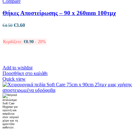
Compare
Θήκες Αποστείρωσης – 90 x 260mm 100τμχ
Original
Η
€
3.60
€
4.50
price
τρέχουσα
was:
τιμή
Κερδίζετε:
€
0.90
- 20%
€4.50.
είναι:
€3.60.
Add to wishlist
Προσθήκη στο καλάθι
Quick view