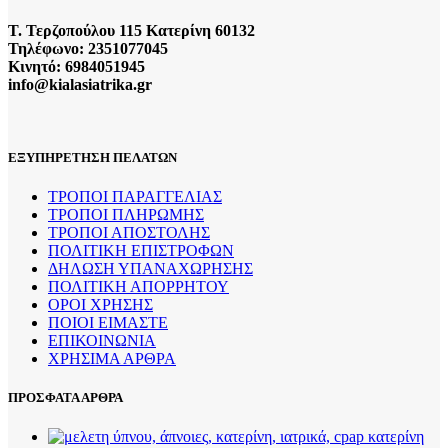
πολλαπλές
παραλλαγές.
Τ. Τερζοπούλου 115 Κατερίνη 60132
Οι
Τηλέφωνο: 2351077045
επιλογές
Κινητό: 6984051945
μπορούν
info@kialasiatrika.gr
να
επιλεγούν
στη
σελίδα
ΕΞΥΠΗΡΕΤΗΣΗ ΠΕΛΑΤΩΝ
του
προϊόντος
ΤΡΟΠΟΙ ΠΑΡΑΓΓΕΛΙΑΣ
ΤΡΟΠΟΙ ΠΛΗΡΩΜΗΣ
ΤΡΟΠΟΙ ΑΠΟΣΤΟΛΗΣ
ΠΟΛΙΤΙΚΗ ΕΠΙΣΤΡΟΦΩΝ
ΔΗΛΩΣΗ ΥΠΑΝΑΧΩΡΗΣΗΣ
ΠΟΛΙΤΙΚΗ ΑΠΟΡΡΗΤΟΥ
ΟΡΟΙ ΧΡΗΣΗΣ
ΠΟΙΟΙ ΕΙΜΑΣΤΕ
ΕΠΙΚΟΙΝΩΝΙΑ
ΧΡΗΣΙΜΑ ΑΡΘΡΑ
ΠΡΟΣΦΑΤΑ ΑΡΘΡΑ