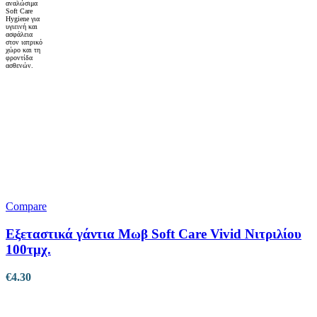
Compare
Εξεταστικά γάντια Μωβ Soft Care Vivid Νιτριλίου
100τμχ.
€
4.30