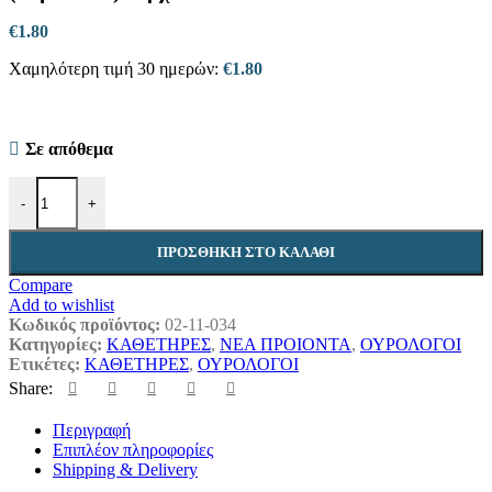
€
1.80
Χαμηλότερη τιμή 30 ημερών:
€
1.80
Σε απόθεμα
Ουροκαθετήρας No.16 Foley latex 2way (πορτοκαλί) 1τμχ ποσότητα
-
+
ΠΡΟΣΘΉΚΗ ΣΤΟ ΚΑΛΆΘΙ
Compare
Add to wishlist
Κωδικός προϊόντος:
02-11-034
Κατηγορίες:
ΚΑΘΕΤΗΡΕΣ
,
ΝΕΑ ΠΡΟΙΟΝΤΑ
,
ΟΥΡΟΛΟΓΟΙ
Ετικέτες:
ΚΑΘΕΤΗΡΕΣ
,
ΟΥΡΟΛΟΓΟΙ
Share:
Περιγραφή
Επιπλέον πληροφορίες
Shipping & Delivery