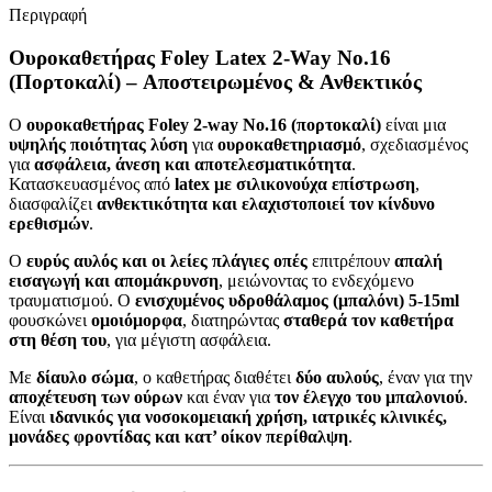
Περιγραφή
Ουροκαθετήρας Foley Latex 2-Way No.16
(Πορτοκαλί) – Αποστειρωμένος & Ανθεκτικός
Ο
ουροκαθετήρας Foley 2-way No.16 (πορτοκαλί)
είναι μια
υψηλής ποιότητας λύση
για
ουροκαθετηριασμό
, σχεδιασμένος
για
ασφάλεια, άνεση και αποτελεσματικότητα
.
Κατασκευασμένος από
latex με σιλικονούχα επίστρωση
,
διασφαλίζει
ανθεκτικότητα και ελαχιστοποιεί τον κίνδυνο
ερεθισμών
.
Ο
ευρύς αυλός και οι λείες πλάγιες οπές
επιτρέπουν
απαλή
εισαγωγή και απομάκρυνση
, μειώνοντας το ενδεχόμενο
τραυματισμού. Ο
ενισχυμένος υδροθάλαμος (μπαλόνι) 5-15ml
φουσκώνει
ομοιόμορφα
, διατηρώντας
σταθερά τον καθετήρα
στη θέση του
, για μέγιστη ασφάλεια.
Με
δίαυλο σώμα
, ο καθετήρας διαθέτει
δύο αυλούς
, έναν για την
αποχέτευση των ούρων
και έναν για
τον έλεγχο του μπαλονιού
.
Είναι
ιδανικός για νοσοκομειακή χρήση, ιατρικές κλινικές,
μονάδες φροντίδας και κατ’ οίκον περίθαλψη
.