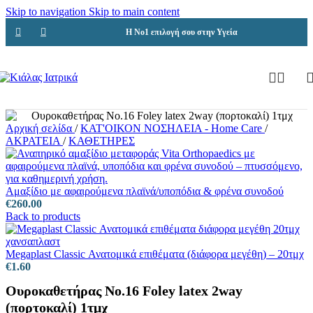
Skip to navigation
Skip to main content
Η Νο1 επιλογή σου στην Υγεία
Αρχική σελίδα
/
ΚΑΤ'ΟΙΚΟΝ ΝΟΣΗΛΕΙΑ - Home Care
/
ΑΚΡΑΤΕΙΑ
/
ΚΑΘΕΤΗΡΕΣ
Αμαξίδιο με αφαιρούμενα πλαϊνά/υποπόδια & φρένα συνοδού
€
260.00
Back to products
Megaplast Classic Ανατομικά επιθέματα (διάφορα μεγέθη) – 20τμχ
€
1.60
Ουροκαθετήρας No.16 Foley latex 2way
(πορτοκαλί) 1τμχ