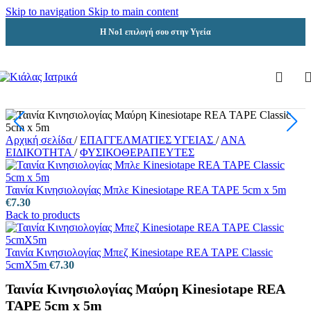
Skip to navigation
Skip to main content
Η Νο1 επιλογή σου στην Υγεία
Αρχική σελίδα
/
ΕΠΑΓΓΕΛΜΑΤΙΕΣ ΥΓΕΙΑΣ
/
ΑΝΑ
ΕΙΔΙΚΟΤΗΤΑ
/
ΦΥΣΙΚΟΘΕΡΑΠΕΥΤΕΣ
Ταινία Κινησιολογίας Μπλε Kinesiotape REA TAPE 5cm x 5m
€
7.30
Back to products
Ταινία Κινησιολογίας Μπεζ Kinesiotape REA TAPE Classic
5cmX5m
€
7.30
Ταινία Κινησιολογίας Μαύρη Kinesiotape REA
TAPE 5cm x 5m