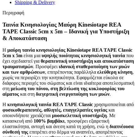
Shipping & Delivery
Περιγραφή
Ταινία Κινησιολογίας Μαύρη Kinesiotape REA
TAPE Classic 5cm x 5m – Ιδανική για Υποστήριξη
& Αποκατάσταση
Η
μαύρη ταινία κινησιολογίας Kinesiotape REA TAPE Classic
5cm x 5m
είναι μια
υψηλής ποιότητας κινησιολογική ταινία
που
έχει σχεδιαστεί για
θεραπευτική υποστήριξη και αποκατάσταση
τραυματισμών
. Προσφέρει
ιδανική σταθεροποίηση των μυών
και των αρθρώσεων
, επιτρέποντας παράλληλα
ελεύθερη κίνηση
,
χωρίς να περιορίζει την κινητικότητα. Εφαρμόζεται εύκολα σε
διάφορες περιοχές του σώματος και είναι ιδιαίτερα αποτελεσματική
στη
μείωση του πόνου, στη βελτίωση της κυκλοφορίας του
αίματος
και στη
διεγερτική ενεργοποίηση των μυών
.
Η
κινησιολογική ταινία REA TAPE Classic
χρησιμοποιείται από
φυσικοθεραπευτές, αθλητές, επαγγελματίες υγείας
και
οποιονδήποτε χρειάζεται
μυοσκελετική υποστήριξη
. Με
κατασκευή από
100% βαμβάκι
, προσφέρει εξαιρετική
ελαστικότητα, αντοχή και άνεση κατά τη χρήση, ενώ η
διαπνέουσα
σύνθεσή της
επιτρέπει στο δέρμα να αναπνέει, αποτρέποντας