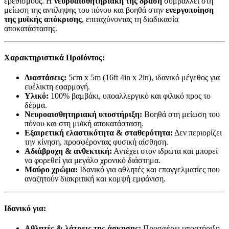
ερεθισμούς. Η
νευροαισθητηριακή της δράση
συμβάλλει στη
μείωση της αντίληψης του πόνου και βοηθά στην
ενεργοποίηση
της μυϊκής απόκρισης
, επιταχύνοντας τη διαδικασία
αποκατάστασης.
Χαρακτηριστικά Προϊόντος:
Διαστάσεις:
5cm x 5m (16ft 4in x 2in), ιδανικό μέγεθος για
ευέλικτη εφαρμογή.
Υλικό:
100% βαμβάκι, υποαλλεργικό και φιλικό προς το
δέρμα.
Νευροαισθητηριακή υποστήριξη:
Βοηθά στη μείωση του
πόνου και στη μυϊκή αποκατάσταση.
Εξαιρετική ελαστικότητα & σταθερότητα:
Δεν περιορίζει
την κίνηση, προσφέροντας φυσική αίσθηση.
Αδιάβροχη & ανθεκτική:
Αντέχει στον ιδρώτα και μπορεί
να φορεθεί για μεγάλο χρονικό διάστημα.
Μαύρο χρώμα:
Ιδανικό για αθλητές και επαγγελματίες που
αναζητούν διακριτική και κομψή εμφάνιση.
Ιδανικό για:
Αθλητές & λάτρεις της άσκησης:
Προσφέρει υποστήριξη