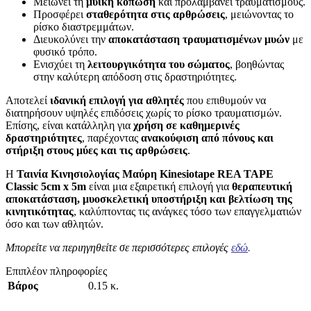
Μειώνει τη
μυϊκή κόπωση
και προλαμβάνει τραυματισμούς.
Προσφέρει
σταθερότητα στις αρθρώσεις
, μειώνοντας το
ρίσκο διαστρεμμάτων.
Διευκολύνει την
αποκατάσταση τραυματισμένων μυών
με
φυσικό τρόπο.
Ενισχύει τη
λειτουργικότητα του σώματος
, βοηθώντας
στην καλύτερη απόδοση στις δραστηριότητες.
Αποτελεί
ιδανική επιλογή για αθλητές
που επιθυμούν να
διατηρήσουν υψηλές επιδόσεις χωρίς το ρίσκο τραυματισμών.
Επίσης, είναι κατάλληλη για
χρήση σε καθημερινές
δραστηριότητες
, παρέχοντας
ανακούφιση από πόνους και
στήριξη στους μύες και τις αρθρώσεις
.
Η
Ταινία Κινησιολογίας Μαύρη Kinesiotape REA TAPE
Classic 5cm x 5m
είναι μια εξαιρετική επιλογή για
θεραπευτική
αποκατάσταση, μυοσκελετική υποστήριξη και βελτίωση της
κινητικότητας
, καλύπτοντας τις ανάγκες τόσο των επαγγελματιών
όσο και των αθλητών.
Μπορείτε να περιηγηθείτε σε περισσότερες επιλογές
εδώ
.
Επιπλέον πληροφορίες
Βάρος
0.15 κ.