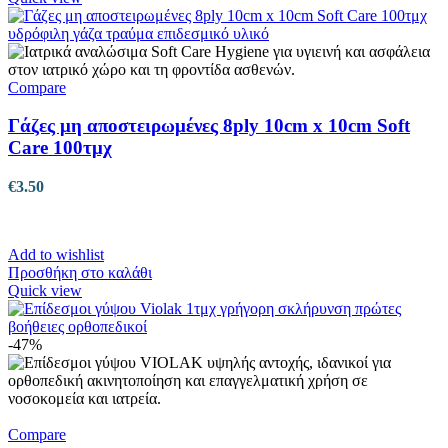
Compare
Γάζες μη αποστειρωμένες 8ply 10cm x 10cm Soft
Care 100τμχ
€
3.50
Add to wishlist
Προσθήκη στο καλάθι
Quick view
-47%
Compare