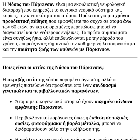
Η
Νόσος του Πάρκινσον
είναι μια εκφυλιστική νευρολογική
διαταραχή που επηρεάζει το κεντρικό νευρικό σύστημα και,
κυρίως, την κινητικότητα του ατόμου. Πρόκειται για μια
χρόνια
προοδευτική πάθηση
που εμφανίζεται πιο συχνά σε άτομα άνω
των 60 ετών, αν και σε ορισμένες περιπτώσεις μπορεί να
διαγνωστεί και σε νεότερους ενήλικες. Τα πρώτα συμπτώματα
είναι συνήθως ήπια, αλλά επιδεινώνονται με την πάροδο του
χρόνου, επηρεάζοντας σημαντικά την καθημερινή λειτουργικότητα
και την
ποιότητα ζωής των ασθενών με Πάρκινσον
.
Ποιες είναι οι αιτίες της Νόσου του Πάρκινσον;
Η
ακριβής αιτία
της νόσου παραμένει άγνωστη, αλλά οι
ερευνητές πιστεύουν ότι προκύπτει από έναν
συνδυασμό
γενετικών και περιβαλλοντικών παραγόντων
.
Άτομα με οικογενειακό ιστορικό έχουν
αυξημένο κίνδυνο
εμφάνισης Πάρκινσον
.
Περιβαλλοντικοί παράγοντες όπως η
έκθεση σε τοξικές
ουσίες, φυτοφάρμακα ή βαρέα μέταλλα
, μπορεί να
διαδραματίσουν ρόλο στην εκδήλωσή της.
Η απώλεια των νευρικών κυττάρων που παράγουν ντοπαμίνη