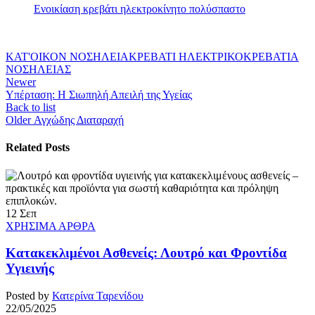
Ενοικίαση κρεβάτι ηλεκτροκίνητο πολύσπαστο
ΚΑΤ'ΟΙΚΟΝ ΝΟΣΗΛΕΙΑ
ΚΡΕΒΑΤΙ ΗΛΕΚΤΡΙΚΟ
ΚΡΕΒΑΤΙΑ
ΝΟΣΗΛΕΙΑΣ
Newer
Υπέρταση: Η Σιωπηλή Απειλή της Υγείας
Back to list
Older
Αγχώδης Διαταραχή
Related Posts
12
Σεπ
ΧΡΗΣΙΜΑ ΑΡΘΡΑ
Κατακεκλιμένοι Ασθενείς: Λουτρό και Φροντίδα
Υγιεινής
Posted by
Κατερίνα Ταρενίδου
22/05/2025