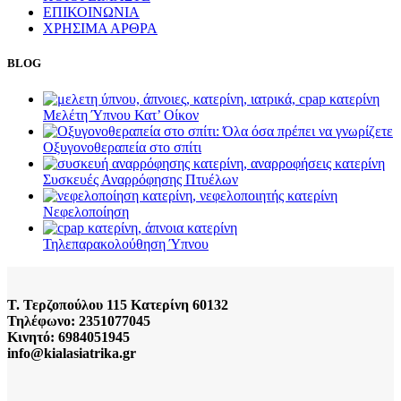
ΕΠΙΚΟΙΝΩΝΙΑ
ΧΡΗΣΙΜΑ ΑΡΘΡΑ
BLOG
Μελέτη Ύπνου Κατ’ Οίκον
Οξυγονοθεραπεία στο σπίτι
Συσκευές Αναρρόφησης Πτυέλων
Νεφελοποίηση
Τηλεπαρακολούθηση Ύπνου
Τ. Τερζοπούλου 115 Κατερίνη 60132
Τηλέφωνο: 2351077045
Κινητό: 6984051945
info@kialasiatrika.gr