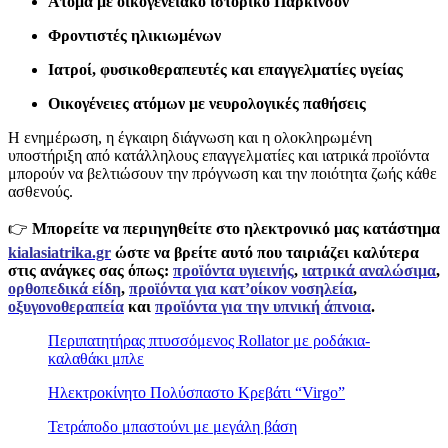
Άτομα με οικογενειακό ιστορικό Πάρκινσον
Φροντιστές ηλικιωμένων
Ιατροί, φυσικοθεραπευτές και επαγγελματίες υγείας
Οικογένειες ατόμων με νευρολογικές παθήσεις
Η ενημέρωση, η έγκαιρη διάγνωση και η ολοκληρωμένη
υποστήριξη από κατάλληλους επαγγελματίες και ιατρικά προϊόντα
μπορούν να βελτιώσουν την πρόγνωση και την ποιότητα ζωής κάθε
ασθενούς.
👉
Μπορείτε να περιηγηθείτε
στο ηλεκτρονικό μας κατάστημα
kialasiatrika.gr
ώστε να βρείτε αυτό που ταιριάζει καλύτερα
στις ανάγκες σας όπως:
προϊόντα υγιεινής
,
ιατρικά αναλώσιμα
,
ορθοπεδικά είδη
,
προϊόντα για κατ’οίκον νοσηλεία
,
οξυγονοθεραπεία
και
προϊόντα για την υπνική άπνοια
.
Περιπατητήρας πτυσσόμενος Rollator με ροδάκια-
καλαθάκι μπλε
Ηλεκτροκίνητο Πολύσπαστο Κρεβάτι “Virgo”
Τετράποδο μπαστούνι με μεγάλη βάση