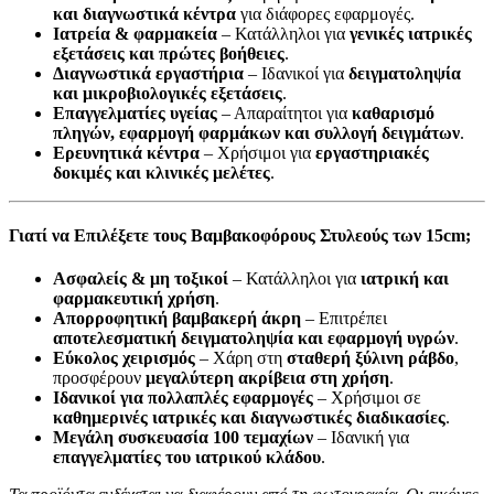
και διαγνωστικά κέντρα
για διάφορες εφαρμογές.
Ιατρεία & φαρμακεία
– Κατάλληλοι για
γενικές ιατρικές
εξετάσεις και πρώτες βοήθειες
.
Διαγνωστικά εργαστήρια
– Ιδανικοί για
δειγματοληψία
και μικροβιολογικές εξετάσεις
.
Επαγγελματίες υγείας
– Απαραίτητοι για
καθαρισμό
πληγών, εφαρμογή φαρμάκων και συλλογή δειγμάτων
.
Ερευνητικά κέντρα
– Χρήσιμοι για
εργαστηριακές
δοκιμές και κλινικές μελέτες
.
Γιατί να Επιλέξετε τους Βαμβακοφόρους Στυλεούς των 15cm;
Ασφαλείς & μη τοξικοί
– Κατάλληλοι για
ιατρική και
φαρμακευτική χρήση
.
Απορροφητική βαμβακερή άκρη
– Επιτρέπει
αποτελεσματική δειγματοληψία και εφαρμογή υγρών
.
Εύκολος χειρισμός
– Χάρη στη
σταθερή ξύλινη ράβδο
,
προσφέρουν
μεγαλύτερη ακρίβεια στη χρήση
.
Ιδανικοί για πολλαπλές εφαρμογές
– Χρήσιμοι σε
καθημερινές ιατρικές και διαγνωστικές διαδικασίες
.
Μεγάλη συσκευασία 100 τεμαχίων
– Ιδανική για
επαγγελματίες του ιατρικού κλάδου
.