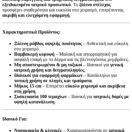
εξειδικευμένο ιατρικό προσωπικό
. Το
ξύλινο στέλεχος
προσφέρει σταθερότητα και ευκολία στο χειρισμό, επιτρέποντας
ακριβή και ελεγχόμενη εφαρμογή
.
Χαρακτηριστικά Προϊόντος:
Ξύλινη ράβδος υψηλής ποιότητας
– Ανθεκτική και εύκολη
στο χειρισμό.
Βαμβακερή κορυφή
– Μαλακή και απορροφητική για
ασφαλή επαφή με το δέρμα και τις βλεννογόνους μεμβράνες.
Μη αποστειρωμένοι & μη τοξικοί
– Ιδανικοί για
γενική
ιατρική χρήση και δειγματοληψίες
.
Ιδανικοί για εφαρμογή φαρμάκων
– Κατάλληλοι για
τοπική χρήση σε πληγές και τραύματα
.
Μήκος 15 cm
– Επιτρέπει
εύκολο χειρισμό και ακρίβεια
στη χρήση
.
Συσκευασία 100 τεμαχίων
– Ιδανική για
ιατρικές δομές με
υψηλή κατανάλωση
.
Ιδανικό Για:
Νοσοκομεία & κλινικές
– Χρησιμοποιούνται σε
ιατρικά