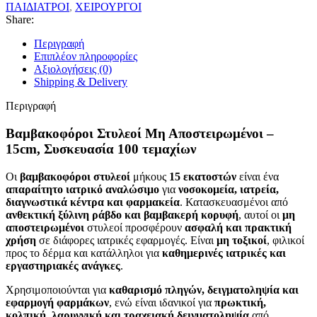
ΠΑΙΔΙΑΤΡΟΙ
,
ΧΕΙΡΟΥΡΓΟΙ
Share:
Περιγραφή
Επιπλέον πληροφορίες
Αξιολογήσεις (0)
Shipping & Delivery
Περιγραφή
Βαμβακοφόροι Στυλεοί Μη Αποστειρωμένοι –
15cm, Συσκευασία 100 τεμαχίων
Οι
βαμβακοφόροι στυλεοί
μήκους
15 εκατοστών
είναι ένα
απαραίτητο ιατρικό αναλώσιμο
για
νοσοκομεία, ιατρεία,
διαγνωστικά κέντρα και φαρμακεία
. Κατασκευασμένοι από
ανθεκτική ξύλινη ράβδο και βαμβακερή κορυφή
, αυτοί οι
μη
αποστειρωμένοι
στυλεοί προσφέρουν
ασφαλή και πρακτική
χρήση
σε διάφορες ιατρικές εφαρμογές. Είναι
μη τοξικοί
, φιλικοί
προς το δέρμα και κατάλληλοι για
καθημερινές ιατρικές και
εργαστηριακές ανάγκες
.
Χρησιμοποιούνται για
καθαρισμό πληγών, δειγματοληψία και
εφαρμογή φαρμάκων
, ενώ είναι ιδανικοί για
πρωκτική,
κολπική, λαρυγγική και τραχειακή δειγματοληψία
από