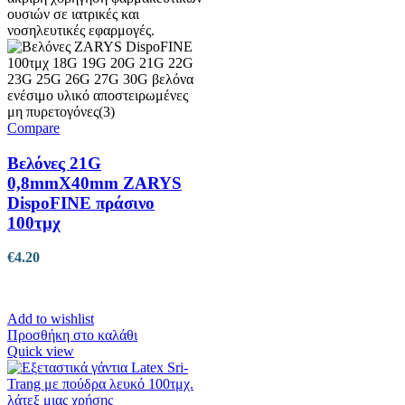
Compare
Βελόνες 21G
0,8mmX40mm ZARYS
DispoFINE πράσινο
100τμχ
€
4.20
Add to wishlist
Προσθήκη στο καλάθι
Quick view