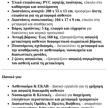
Υλικό επιφάνειας:
PVC υψηλής ποιότητας
, εύκολο στο
καθάρισμα και απολύμανση
Διαστάσεις ανοιχτό:
208 x 55 x 13 cm
, προσφέρει
άνετη
επιφάνεια για τη μεταφορά ασθενών
Διαστάσεις συσκευασίας:
104 x 17 x 9 cm
, εύκολο στη
μεταφορά και αποθήκευση
Βάρος προϊόντος:
5 kg
,
ελαφρύ και εύχρηστο
για
διασώστες και ιατρικό προσωπικό
Αντοχή βάρους:
Έως 160 kg
, εξασφαλίζοντας
ασφαλή
μετακίνηση ασθενών διαφορετικού σωματικού βάρους
Πτυσσόμενος σχεδιασμός
– διευκολύνει τη
μεταφορά και
την αποθήκευση σε ασθενοφόρα, νοσοκομεία και
διασωστικές μονάδες
2 ζώνες ασφαλείας
– εξασφαλίζουν
ασφαλή συγκράτηση
του ασθενή κατά τη μετακίνηση
Ιδανικό για:
Ασθενοφόρα & ΕΚΑΒ
– βασικό εργαλείο για τη
γρήγορη
και ασφαλή διακομιδή ασθενών
Νοσοκομεία & Κλινικές
– ιδανικό για
διαχείριση
επειγόντων περιστατικών και μεταφορά τραυματιών
Διασωστικές Ομάδες & Πρώτες Βοήθειες
– απαραίτητο
για
επιχειρήσεις διάσωσης σε ατυχήματα, φυσικές