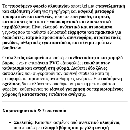
Το
πτυσσόμενο φορείο αλουμινίου
αποτελεί μια
επαγγελματική
και αξιόπιστη λύση
για τη γρήγορη και
ασφαλή μεταφορά
τραυματιών και ασθενών
, τόσο σε
επείγουσες ιατρικές
καταστάσεις
όσο και σε
νοσοκομειακά και διασωστικά
περιβάλλοντα
. Είναι
ελαφρύ, ανθεκτικό και πτυσσόμενο
,
γεγονός που το καθιστά εξαιρετικά
εύχρηστο και πρακτικό για
διασώστες, ιατρικό προσωπικό, ασθενοφόρα, στρατιωτικές
μονάδες, αθλητικές εγκαταστάσεις και κέντρα πρώτων
βοηθειών
.
Ο
σκελετός αλουμινίου
προσφέρει
ανθεκτικότητα και χαμηλό
βάρος
, ενώ η
επιφάνεια PVC
εξασφαλίζει
ευκολία στον
καθαρισμό και αντοχή στη φθορά
. Διαθέτει
δύο ζώνες
ασφαλείας
που συγκρατούν τον ασθενή σταθερό κατά τη
μεταφορά, αποτρέποντας ανεπιθύμητες κινήσεις. Η
πτυσσόμενη
σχεδίαση
διευκολύνει την αποθήκευση και τη μεταφορά του
φορείου, καθιστώντας το
ιδανικό για χρήση σε περιορισμένους
χώρους ή καταστάσεις εκτάκτου ανάγκης
.
Χαρακτηριστικά & Συσκευασία
Σκελετός:
Κατασκευασμένος από
ανθεκτικό αλουμίνιο
,
που προσφέρει
ελαφρύ βάρος και μεγάλη αντοχή