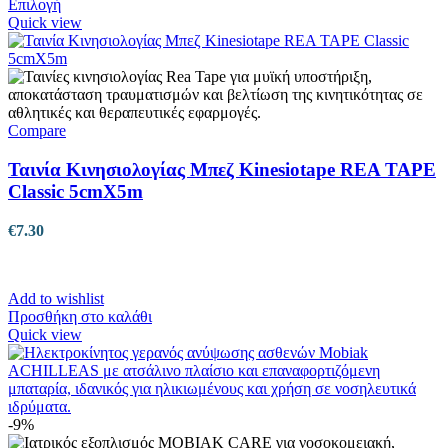
Αυτό
Επιλογή
το
Quick view
προϊόν
έχει
πολλαπλές
παραλλαγές.
Οι
επιλογές
Compare
μπορούν
να
Ταινία Κινησιολογίας Μπεζ Kinesiotape REA TAPE
επιλεγούν
Classic 5cmX5m
στη
σελίδα
€
7.30
του
προϊόντος
Add to wishlist
Προσθήκη στο καλάθι
Quick view
-9%