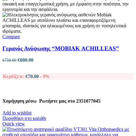
Compare
Γερανός Ανύψωσης “MΟΒΙΑΚ ACHILLEAS”
Original
Η
€
680.00
€
750.00
price
τρέχουσα
was:
τιμή
€750.00.
είναι:
Κερδίζετε:
€
70.00
- 9%
€680.00.
Χορήγηση μέσω
Ρωτήστε μας στο 2351077045
Add to wishlist
Προσθήκη στο καλάθι
Quick view