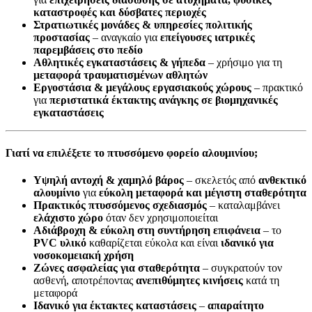
καταστροφές και δύσβατες περιοχές
Στρατιωτικές μονάδες & υπηρεσίες πολιτικής
προστασίας
– αναγκαίο για
επείγουσες ιατρικές
παρεμβάσεις στο πεδίο
Αθλητικές εγκαταστάσεις & γήπεδα
– χρήσιμο για τη
μεταφορά τραυματισμένων αθλητών
Εργοστάσια & μεγάλους εργασιακούς χώρους
– πρακτικό
για
περιστατικά έκτακτης ανάγκης σε βιομηχανικές
εγκαταστάσεις
Γιατί να επιλέξετε το πτυσσόμενο φορείο αλουμινίου;
Υψηλή αντοχή & χαμηλό βάρος
– σκελετός από
ανθεκτικό
αλουμίνιο
για
εύκολη μεταφορά και μέγιστη σταθερότητα
Πρακτικός πτυσσόμενος σχεδιασμός
– καταλαμβάνει
ελάχιστο χώρο
όταν δεν χρησιμοποιείται
Αδιάβροχη & εύκολη στη συντήρηση επιφάνεια
– το
PVC υλικό
καθαρίζεται εύκολα και είναι
ιδανικό για
νοσοκομειακή χρήση
Ζώνες ασφαλείας για σταθερότητα
– συγκρατούν τον
ασθενή, αποτρέποντας
ανεπιθύμητες κινήσεις
κατά τη
μεταφορά
Ιδανικό για έκτακτες καταστάσεις
–
απαραίτητο