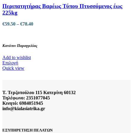
Περιπατητήρας Βαρέως Τύπου Πτυσσόμενος έως
225kg
Price
€
59.50
–
€
78.40
range:
€59.50
through
€78.40
Κατόπιν Παραγγελίας
Add to wishlist
Αυτό
Επιλογή
το
Quick view
προϊόν
έχει
πολλαπλές
παραλλαγές.
Τ. Τερζοπούλου 115 Κατερίνη 60132
Οι
Τηλέφωνο: 2351077045
επιλογές
Κινητό: 6984051945
μπορούν
info@kialasiatrika.gr
να
επιλεγούν
στη
σελίδα
ΕΞΥΠΗΡΕΤΗΣΗ ΠΕΛΑΤΩΝ
του