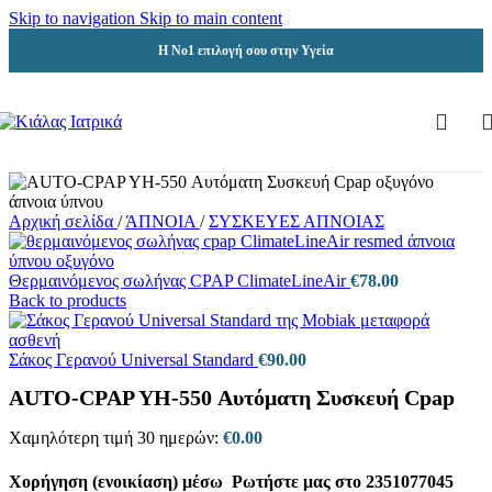
Skip to navigation
Skip to main content
Η Νο1 επιλογή σου στην Υγεία
Αρχική σελίδα
/
ΆΠΝΟΙΑ
/
ΣΥΣΚΕΥΕΣ ΑΠΝΟΙΑΣ
Θερμαινόμενος σωλήνας CPAP ClimateLineAir
€
78.00
Back to products
Σάκος Γερανού Universal Standard
€
90.00
AUTO-CPAP YH-550 Αυτόματη Συσκευή Cpap
Χαμηλότερη τιμή 30 ημερών:
€
0.00
Χορήγηση (ενοικίαση) μέσω
Ρωτήστε μας στο
2351077045