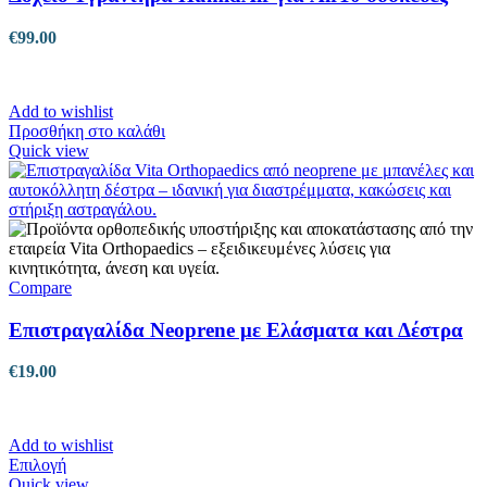
€
99.00
Add to wishlist
Προσθήκη στο καλάθι
Quick view
Compare
Επιστραγαλίδα Neoprene με Ελάσματα και Δέστρα
€
19.00
Add to wishlist
Αυτό
Επιλογή
το
Quick view