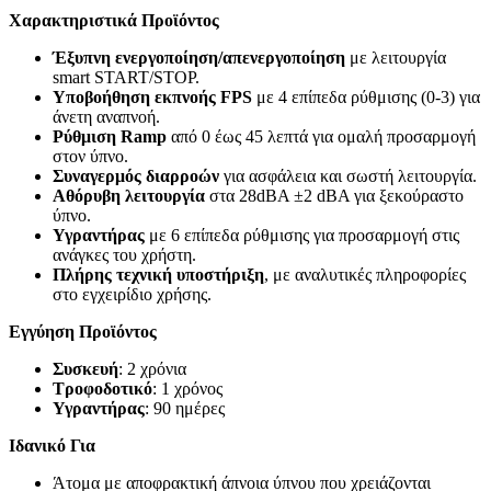
Χαρακτηριστικά Προϊόντος
Έξυπνη ενεργοποίηση/απενεργοποίηση
με λειτουργία
smart START/STOP.
Υποβοήθηση εκπνοής FPS
με 4 επίπεδα ρύθμισης (0-3) για
άνετη αναπνοή.
Ρύθμιση Ramp
από 0 έως 45 λεπτά για ομαλή προσαρμογή
στον ύπνο.
Συναγερμός διαρροών
για ασφάλεια και σωστή λειτουργία.
Αθόρυβη λειτουργία
στα 28dBA ±2 dBA για ξεκούραστο
ύπνο.
Υγραντήρας
με 6 επίπεδα ρύθμισης για προσαρμογή στις
ανάγκες του χρήστη.
Πλήρης τεχνική υποστήριξη
, με αναλυτικές πληροφορίες
στο εγχειρίδιο χρήσης.
Εγγύηση Προϊόντος
Συσκευή
: 2 χρόνια
Τροφοδοτικό
: 1 χρόνος
Υγραντήρας
: 90 ημέρες
Ιδανικό Για
Άτομα με αποφρακτική άπνοια ύπνου που χρειάζονται