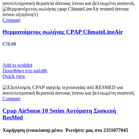
Compare
Θερμαινόμενος σωλήνας CPAP ClimateLineAir
€
78.00
Add to wishlist
Προσθήκη στο καλάθι
Quick view
Compare
Cpap AirSense 10 Series Αυτόματη Συσκευή
ResMed
Χορήγηση (ενοικίαση) μέσω
Ρωτήστε μας στο 2351077045