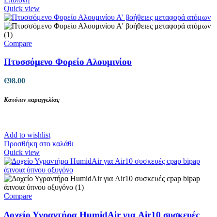
το
Quick view
προϊόν
έχει
πολλαπλές
παραλλαγές.
Compare
Οι
επιλογές
Πτυσσόμενο Φορείο Αλουμινίου
μπορούν
να
€
98.00
επιλεγούν
στη
Κατόπιν παραγγελίας
σελίδα
του
προϊόντος
Add to wishlist
Προσθήκη στο καλάθι
Quick view
Compare
Δοχείο Υγραντήρα HumidAir για Air10 συσκευές