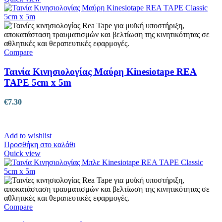
προϊόν
έχει
πολλαπλές
παραλλαγές.
Οι
επιλογές
Compare
μπορούν
να
Ταινία Κινησιολογίας Μαύρη Kinesiotape REA
επιλεγούν
TAPE 5cm x 5m
στη
σελίδα
€
7.30
του
προϊόντος
Add to wishlist
Προσθήκη στο καλάθι
Quick view
Compare