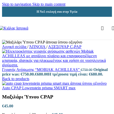
Skip to navigation
Skip to main content
Η Νο1 επιλογή σου στην Υγεία
Αρχική σελίδα
/
ΆΠΝΟΙΑ
/
ΑΞΕΣΟΥΑΡ C-PAP
Γερανός Ανύψωσης “MΟΒΙΑΚ ACHILLEAS”
Original
€
750.00
price was: €750.00.
€
680.00
Η τρέχουσα τιμή είναι: €680.00.
Back to products
Auto CPAP Lowenstein prisma SMART max
Μαξιλάρι Ύπνου CPAP
€
45.00