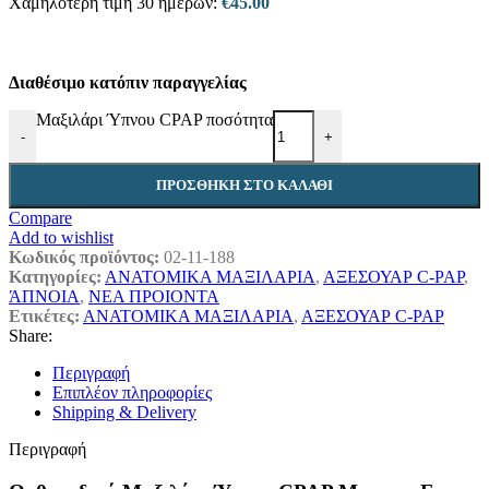
Χαμηλότερη τιμή 30 ημερών:
€
45.00
Διαθέσιμο κατόπιν παραγγελίας
Μαξιλάρι Ύπνου CPAP ποσότητα
-
+
ΠΡΟΣΘΉΚΗ ΣΤΟ ΚΑΛΆΘΙ
Compare
Add to wishlist
Κωδικός προϊόντος:
02-11-188
Κατηγορίες:
ΑΝΑΤΟΜΙΚΑ ΜΑΞΙΛΑΡΙΑ
,
ΑΞΕΣΟΥΑΡ C-PAP
,
ΆΠΝΟΙΑ
,
ΝΕΑ ΠΡΟΙΟΝΤΑ
Ετικέτες:
ΑΝΑΤΟΜΙΚΑ ΜΑΞΙΛΑΡΙΑ
,
ΑΞΕΣΟΥΑΡ C-PAP
Share:
Περιγραφή
Επιπλέον πληροφορίες
Shipping & Delivery
Περιγραφή