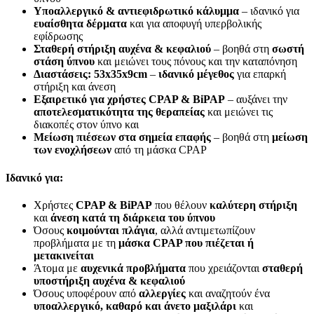
Υποαλλεργικό & αντιεφιδρωτικό κάλυμμα
– ιδανικό για
ευαίσθητα δέρματα
και για αποφυγή υπερβολικής
εφίδρωσης
Σταθερή στήριξη αυχένα & κεφαλιού
– βοηθά στη
σωστή
στάση ύπνου
και μειώνει τους πόνους και την καταπόνηση
Διαστάσεις: 53x35x9cm
–
ιδανικό μέγεθος
για επαρκή
στήριξη και άνεση
Εξαιρετικό για χρήστες CPAP & BiPAP
– αυξάνει την
αποτελεσματικότητα της θεραπείας
και μειώνει τις
διακοπές στον ύπνο και
Μείωση πιέσεων στα σημεία επαφής
– βοηθά στη
μείωση
των ενοχλήσεων
από τη μάσκα CPAP
Ιδανικό για:
Χρήστες
CPAP & BiPAP
που θέλουν
καλύτερη στήριξη
και
άνεση κατά τη διάρκεια του ύπνου
Όσους
κοιμούνται πλάγια
, αλλά αντιμετωπίζουν
προβλήματα με τη
μάσκα CPAP που πιέζεται ή
μετακινείται
Άτομα με
αυχενικά προβλήματα
που χρειάζονται
σταθερή
υποστήριξη αυχένα & κεφαλιού
Όσους υποφέρουν από
αλλεργίες
και αναζητούν ένα
υποαλλεργικό, καθαρό και άνετο μαξιλάρι
και