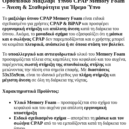
Ορθοπεδικό Μαξιλάρι Ύπνου CPAP Memory Foam
– Άνεση & Σταθερότητα για Ήρεμο Ύπνο
Το
μαξιλάρι ύπνου CPAP Memory Foam
είναι ειδικά
σχεδιασμένο για χρήστες
CPAP & BiPAP
και προσφέρει
εργονομική στήριξη
και
απόλυτη άνεση
κατά τη διάρκεια του
ύπνου. Ακόμα, το
μοναδικό σχήμα
του εξασφαλίζει ότι η
μάσκα
και ο σωλήνας CPAP
δεν παρεμποδίζονται και ο χρήστης μπορεί
να κοιμάται
πλευρικά, ανάσκελα ή σε όποια στάση τον βολεύει
.
Το
υποαλλεργικό και αντιεφιδρωτικό
υλικό του
Memory Foam
προσαρμόζεται τέλεια στις καμπύλες του κεφαλιού και του αυχένα,
παρέχοντας
σωστή στήριξη της σπονδυλικής στήλης
και
μειώνοντας την πίεση στα σημεία επαφής. Με
διαστάσεις
53x35x9cm
, είναι το ιδανικό μέγεθος για
πλήρη στήριξη
και
μέγιστη άνεση
σε όλη τη διάρκεια της νύχτας.
Χαρακτηριστικά Προϊόντος:
Υλικό Memory Foam
– προσαρμόζεται στο σχήμα του
κεφαλιού και του αυχένα για απόλυτη
εργονομική
υποστήριξη
Ειδικό σχεδιασμένο σχήμα
– αποτρέπει τη
μάσκα και τον
σωλήνα CPAP
από το να εμποδίζονται κατά τη διάρκεια του
ύπνου