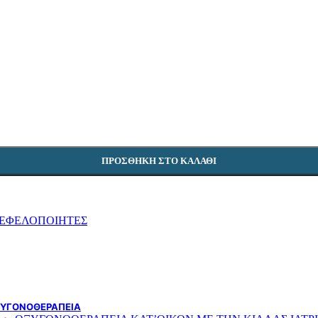
ΓΟΝΑΤΟ ΠΑΙΔΙΚΑ
ΠΟΔΟΚΝΗΜΙΚΗ ΠΑΙΔΙΚΑ
ΠΑΙΔΙΚΑ ΑΜΑΞΙΔΙΑ
ΚΑΛΤΣΕΣ ΑΝΤΙΘΡΟΜΒΩΤΙΚΕΣ – ΣΥΜΠΙΕΣΗΣ
ΑΝΑΤΟΜΙΚΑ ΜΑΞΙΛΑΡΙΑ
ΝΑΡΘΗΚΕΣ
ΑΝΩ ΑΚΡΑ
ΑΥΧΕΝΑΣ
ΠΟΔΟΚΝΗΜΙΚΗ
ΓΟΝΑΤΟ
ΚΟΡΜΟΣ
ΒΟΗΘΗΜΑΤΑ ΒΑΔΙΣΗΣ
ΠΡΟΣΘΉΚΗ ΣΤΟ ΚΑΛΆΘΙ
ROLLATOR
ΠΕΡΙΠΑΤΗΤΗΡΕΣ
ΜΠΑΣΤΟΥΝΙΑ
ΠΑΤΕΡΙΤΣΕΣ – ΒΑΚΤΗΡΙΕΣ
ΑΝΑΠΗΡΙΚΑ ΑΜΑΞΙΔΙΑ
ΕΦΕΛΟΠΟΙΗΤΕΣ
ΠΑΙΔΙΚΑ ΑΜΑΞΙΔΙΑ
ΑΠΛΟΥ ΤΥΠΟΥ
ΕΛΑΦΡΟΥ ΤΥΠΟΥ
ΗΛΕΚΤΡΟΚΙΝΗΤΑ
ΕΙΔΙΚΟΥ ΤΥΠΟΥ
ΑΜΑΞΙΔΙΑ ΘΑΛΑΣΣΑΣ
ΥΓΟΝΟΘΕΡΑΠΕΙΑ