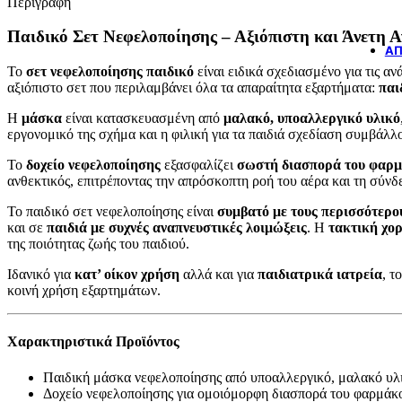
Περιγραφή
Παιδικό Σετ Νεφελοποίησης – Αξιόπιστη και Άνετη 
ΆΠ
Το
σετ νεφελοποίησης παιδικό
είναι ειδικά σχεδιασμένο για τις 
αξιόπιστο σετ που περιλαμβάνει όλα τα απαραίτητα εξαρτήματα:
παι
Η
μάσκα
είναι κατασκευασμένη από
μαλακό, υποαλλεργικό υλικό
εργονομικό της σχήμα και η φιλική για τα παιδιά σχεδίαση συμβάλλο
Το
δοχείο νεφελοποίησης
εξασφαλίζει
σωστή διασπορά του φαρ
ανθεκτικός, επιτρέποντας την απρόσκοπτη ροή του αέρα και τη σύν
Το παιδικό σετ νεφελοποίησης είναι
συμβατό με τους περισσότερο
και σε
παιδιά με συχνές αναπνευστικές λοιμώξεις
. Η
τακτική χο
της ποιότητας ζωής του παιδιού.
Ιδανικό για
κατ’ οίκον χρήση
αλλά και για
παιδιατρικά ιατρεία
, τ
κοινή χρήση εξαρτημάτων.
Χαρακτηριστικά Προϊόντος
Παιδική μάσκα νεφελοποίησης από υποαλλεργικό, μαλακό υλ
Δοχείο νεφελοποίησης για ομοιόμορφη διασπορά του φαρμάκ