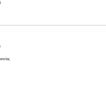
ή
α
απείας