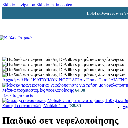
Skip to navigation
Skip to main content
Η Νο1 επιλογή σου στην Υγ
Αρχική σελίδα
/
ΚΑΤ'ΟΙΚΟΝ ΝΟΣΗΛΕΙΑ - Home Care
/
ΔΙΑΓΝΩ
Μάσκα τραχειοστομίας νεφελοποίησης
€
4.00
Back to products
Σάκος Γερανού απλός Mobiak Care
€
38.80
ΟΡ
Παιδικό σετ νεφελοποίησης