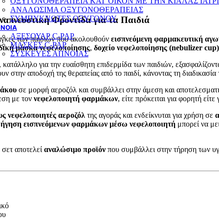
ΟΞΥΓΟΝΟΘΕΡΑΠΕΙΑ ΚΑΤ’ΟΙΚΟΝ ΜΕ ΤΗΝ ΚΙΑΛΑΣ ΙΑΤΡ
ΑΝΑΛΩΣΙΜΑ ΟΞΥΓΟΝΟΘΕΡΑΠΕΙΑΣ
ΣΥΜΠΥΚΝΩΤΕΣ ΟΞΥΓΟΝΟΥ
Αναπνευστική Φροντίδα για τα Παιδιά
ΝΟΙΑ
ΑΞΕΣΟΥΑΡ C-PAP
ανάγκες των παιδιών που ακολουθούν
εισπνεόμενη φαρμακευτική αγω
ΜΑΣΚΕΣ C-PAP
δική μάσκα νεφελοποίησης
,
δοχείο νεφελοποίησης (nebulizer cup)
ΣΥΣΚΕΥΕΣ ΑΠΝΟΙΑΣ
, κατάλληλο για την ευαίσθητη επιδερμίδα των παιδιών, εξασφαλίζον
υν στην αποδοχή της θεραπείας από το παιδί, κάνοντας τη διαδικασία
μάκου
σε μορφή αεροζόλ και συμβάλλει στην άμεση και αποτελεσματ
δεση με τον
νεφελοποιητή φαρμάκων
, είτε πρόκειται για φορητή είτε
υς νεφελοποιητές αεροζόλ
της αγοράς και ενδείκνυται για χρήση σε
α
ρήγηση εισπνεόμενων φαρμάκων μέσω νεφελοποιητή
μπορεί να με
ο σετ αποτελεί
αναλώσιμο προϊόν
που συμβάλλει στην τήρηση των υ
ικό
ου