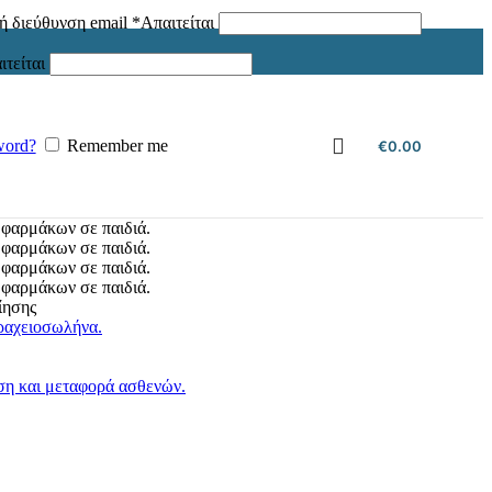
ή διεύθυνση email
*
Απαιτείται
ιτείται
word?
Remember me
€
0.00
ίησης