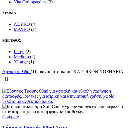
Vita Orthopaedics
(2)
ΧΡΩΜΑ
ΛΕΥΚΟ
(4)
ΜΑΥΡΟ
(1)
ΜΕΓΕΘΟΣ
Large
(2)
Medium
(2)
XLarge
(1)
Αρχική σελίδα
/
Προϊόντα με ετικέτα “ΚΑΤ'ΟΙΚΟΝ ΝΟΣΗΛΕΙΑ”
Compare
Σύριγγα Τροφής 60ml 1τμχ