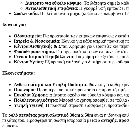
Διάτρητο για εύκολο κόψιμο
: Τα διάτρητα σημεία κά
Αντιολισθητική επιφάνεια
: Η γκοφρέ υφή εμποδίζει τ
Συσκευασία
: Πωλείται ανά τεμάχιο (κιβώτιο περιλαμβάνει 12
Ιδανικό για:
Οδοντιατρεία
: Για προστασία των ιατρικών επιφανειών κατά 
Ιατρεία & Νοσοκομεία
: Ιδανικό για κάθε ιατρική πρακτική 
Κέντρα Αισθητικής & Σπα
: Χρήσιμο για θεραπείες και περι
Φυσιοθεραπευτήρια
: Για την προστασία των επιφανειών στις
Γενικά Ιατρικά Περιβάλλοντα
: Για χρήση σε εξετάσεις και
Κέντρα Υγείας
: Εξαιρετική επιλογή για διατήρηση της καθαρ
Πλεονεκτήματα:
Ανθεκτικότητα και Υψηλή Ποιότητα
: Ιδανικό για καθημερ
Οικονομία
: Προσφέρει ποιοτική προστασία σε προσιτή τιμή.
Ευκολία Χρήσης
: Διάτρητο σχέδιο για εύκολο κόψιμο και τα
Πολυλειτουργικότητα
: Μπορεί να χρησιμοποιηθεί σε πολλά 
Υψηλή Υγιεινή
: Η πλαστική στρώση εξασφαλίζει προστασία 
Το
ρολό πετσέτας χαρτί-πλαστικό 30cm x 50m
είναι η ιδανική επ
πελάτες του. Προσφέρει τη σωστή ισορροπία μεταξύ
αντοχής, προ
επίπεδα.