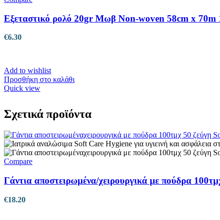
Εξεταστικό ρολό 20gr Μωβ Non-woven 58cm x 70m 
€
6.30
Add to wishlist
Προσθήκη στο καλάθι
Quick view
Σχετικά προϊόντα
Compare
Γάντια αποστειρωμένα/χειρουργικά με πούδρα 100τμ
€
18.20