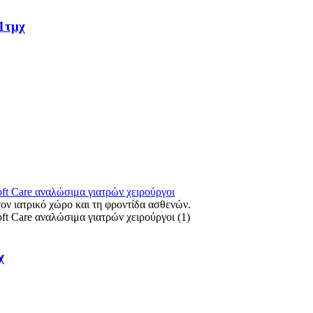
1τμχ
χ