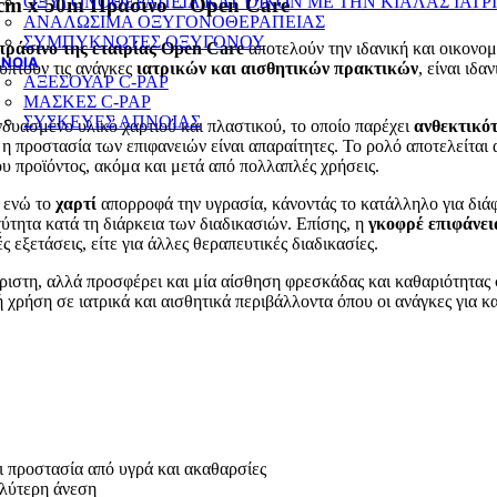
ΟΞΥΓΟΝΟΘΕΡΑΠΕΙΑ ΚΑΤ’ΟΙΚΟΝ ΜΕ ΤΗΝ ΚΙΑΛΑΣ ΙΑΤΡ
0cm x 50m Πράσινο – Open Care
ΑΝΑΛΩΣΙΜΑ ΟΞΥΓΟΝΟΘΕΡΑΠΕΙΑΣ
ΣΥΜΠΥΚΝΩΤΕΣ ΟΞΥΓΟΝΟΥ
πράσινο της εταιρίας Open Care
αποτελούν την ιδανική και οικονο
ΝΟΙΑ
λύπτουν τις ανάγκες
ιατρικών και αισθητικών πρακτικών
, είναι ιδα
ΑΞΕΣΟΥΑΡ C-PAP
ΜΑΣΚΕΣ C-PAP
ΣΥΣΚΕΥΕΣ ΑΠΝΟΙΑΣ
δυασμένο υλικό χαρτιού και πλαστικού, το οποίο παρέχει
ανθεκτικό
 η προστασία των επιφανειών είναι απαραίτητες. Το ρολό αποτελείται
υ προϊόντος, ακόμα και μετά από πολλαπλές χρήσεις.
, ενώ το
χαρτί
απορροφά την υγρασία, κάνοντάς το κατάλληλο για διά
ύτητα κατά τη διάρκεια των διαδικασιών. Επίσης, η
γκοφρέ επιφάνει
ς εξετάσεις, είτε για άλλες θεραπευτικές διαδικασίες.
ριστη, αλλά προσφέρει και μία αίσθηση φρεσκάδας και καθαριότητας 
νή χρήση σε ιατρικά και αισθητικά περιβάλλοντα όπου οι ανάγκες για κ
ι προστασία από υγρά και ακαθαρσίες
αλύτερη άνεση