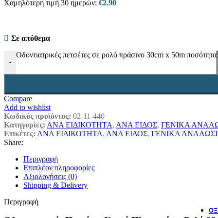
Χαμηλότερη τιμή 30 ημερών:
€
2.90
Σε απόθεμα
Οδοντιατρικές πετσέτες σε ρολό πράσινο 30cm x 50m ποσότητα
-
Compare
Add to wishlist
Κωδικός προϊόντος:
02-11-440
Κατηγορίες:
ΑΝΑ ΕΙΔΙΚΟΤΗΤΑ
,
ΑΝΑ ΕΙΔΟΣ
,
ΓΕΝΙΚΑ ΑΝΑΛ
Ετικέτες:
ΑΝΑ ΕΙΔΙΚΟΤΗΤΑ
,
ΑΝΑ ΕΙΔΟΣ
,
ΓΕΝΙΚΑ ΑΝΑΛΩΣ
Share:
Περιγραφή
Επιπλέον πληροφορίες
Αξιολογήσεις (0)
Shipping & Delivery
Περιγραφή
ΟΞ