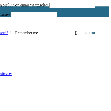
ή διεύθυνση email
*
Απαιτείται
ιτείται
word?
Remember me
€
0.00