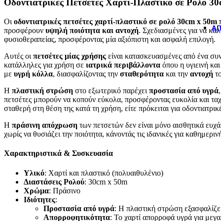
Οδοντιατρικές Πετσέτες Χαρτί-Πλαστικό σε Ρολό 3
Οι
οδοντιατρικές πετσέτες χαρτί-πλαστικό σε ρολό 30cm x 50m 
ΆΠ
προσφέρουν
υψηλή ποιότητα και αντοχή
. Σχεδιασμένες για να κα
φυσιοθεραπείας, προσφέροντας μία αξιόπιστη και ασφαλή επιλογή.
Αυτές οι
πετσέτες μίας χρήσης
είναι κατασκευασμένες από ένα συν
κατάλληλες για χρήση σε
ιατρικά περιβάλλοντα
όπου η υγιεινή και
με
υγρή κόλλα
, διασφαλίζοντας την
σταθερότητα
και την
αντοχή
το
Η
πλαστική στρώση
στο εξωτερικό παρέχει
προστασία από υγρά
πετσέτες μπορούν να κοπούν εύκολα, προσφέροντας ευκολία και ταχ
σταθερή στη θέση της κατά τη χρήση, είτε πρόκειται για οδοντιατρικέ
Η
πράσινη απόχρωση
των πετσετών δεν είναι μόνο αισθητικά ευχά
χωρίς να θυσιάζει την ποιότητα, κάνοντάς τις ιδανικές για καθημερι
Χαρακτηριστικά & Συσκευασία
Υλικό
: Χαρτί και πλαστικό (πολυαιθυλένιο)
Διαστάσεις Ρολού
: 30cm x 50m
Χρώμα
: Πράσινο
Ιδιότητες
:
Προστασία από υγρά
: Η πλαστική στρώση εξασφαλίζε
Απορροφητικότητα
: Το χαρτί απορροφά υγρά για μεγ