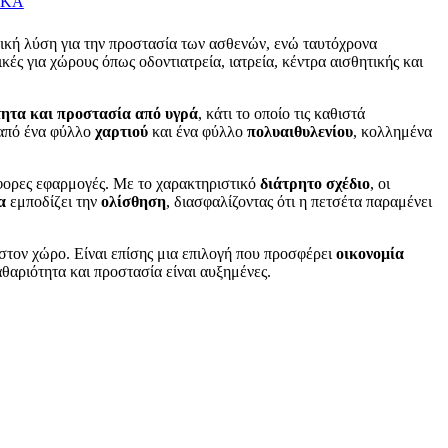
ΙΚΑ
μική λύση για την προστασία των ασθενών, ενώ ταυτόχρονα
νικές για χώρους όπως οδοντιατρεία, ιατρεία, κέντρα αισθητικής και
τητα και προστασία από υγρά
, κάτι το οποίο τις καθιστά
 από ένα φύλλο
χαρτιού
και ένα φύλλο
πολυαιθυλενίου
, κολλημένα
φορες εφαρμογές. Με το χαρακτηριστικό
διάτρητο σχέδιο
, οι
α
εμποδίζει την
ολίσθηση
, διασφαλίζοντας ότι η πετσέτα παραμένει
στον χώρο. Είναι επίσης μια επιλογή που προσφέρει
οικονομία
αθαριότητα και προστασία είναι αυξημένες.