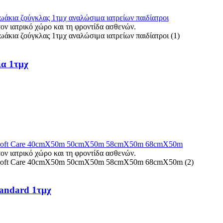
ια 1τμχ
tandard 1τμχ