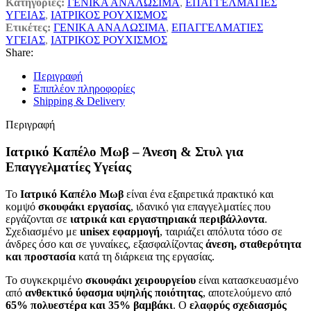
Κατηγορίες:
ΓΕΝΙΚΑ ΑΝΑΛΩΣΙΜΑ
,
ΕΠΑΓΓΕΛΜΑΤΙΕΣ
ΥΓΕΙΑΣ
,
ΙΑΤΡΙΚΟΣ ΡΟΥΧΙΣΜΟΣ
Ετικέτες:
ΓΕΝΙΚΑ ΑΝΑΛΩΣΙΜΑ
,
ΕΠΑΓΓΕΛΜΑΤΙΕΣ
ΥΓΕΙΑΣ
,
ΙΑΤΡΙΚΟΣ ΡΟΥΧΙΣΜΟΣ
Share:
Περιγραφή
Επιπλέον πληροφορίες
Shipping & Delivery
Περιγραφή
Ιατρικό Καπέλο Μωβ – Άνεση & Στυλ για
Επαγγελματίες Υγείας
Το
Ιατρικό Καπέλο Μωβ
είναι ένα εξαιρετικά πρακτικό και
κομψό
σκουφάκι εργασίας
, ιδανικό για επαγγελματίες που
εργάζονται σε
ιατρικά και εργαστηριακά περιβάλλοντα
.
Σχεδιασμένο με
unisex εφαρμογή
, ταιριάζει απόλυτα τόσο σε
άνδρες όσο και σε γυναίκες, εξασφαλίζοντας
άνεση, σταθερότητα
και προστασία
κατά τη διάρκεια της εργασίας.
Το συγκεκριμένο
σκουφάκι χειρουργείου
είναι κατασκευασμένο
από
ανθεκτικό ύφασμα υψηλής ποιότητας
, αποτελούμενο από
65% πολυεστέρα και 35% βαμβάκι
. Ο
ελαφρύς σχεδιασμός