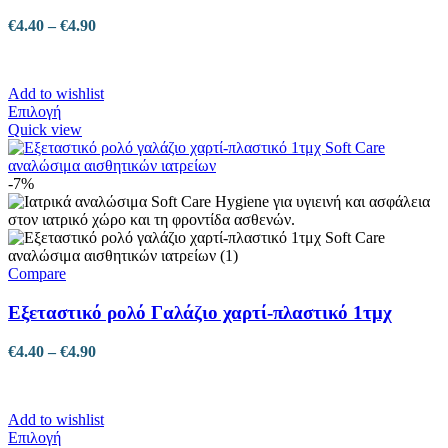
σελίδα
του
Price
€
4.40
–
€
4.90
προϊόντος
range:
€4.40
through
Add to wishlist
€4.90
Αυτό
Επιλογή
το
Quick view
προϊόν
έχει
πολλαπλές
-7%
παραλλαγές.
Οι
επιλογές
μπορούν
να
Compare
επιλεγούν
στη
Εξεταστικό ρολό Γαλάζιο χαρτί-πλαστικό 1τμχ
σελίδα
του
Price
€
4.40
–
€
4.90
προϊόντος
range:
€4.40
through
Add to wishlist
€4.90
Αυτό
Επιλογή