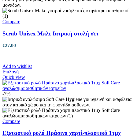
παραλλαγές.
Οι
επιλογές
μπορούν
Compare
να
επιλεγούν
Scrub Unisex Μπλε Ιατρική στολή σετ
στη
σελίδα
€
27.00
του
προϊόντος
Add to wishlist
Αυτό
Επιλογή
το
Quick view
προϊόν
έχει
πολλαπλές
-7%
παραλλαγές.
Οι
επιλογές
μπορούν
να
Compare
επιλεγούν
στη
Εξεταστικό ρολό Πράσινο χαρτί-πλαστικό 1τμχ