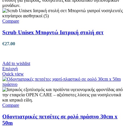
Compare
Scrub Unisex Μπορντώ Ιατρική στολή σετ
€
27.00
Add to wishlist
Αυτό
Επιλογή
το
Quick view
προϊόν
έχει
πολλαπλές
παραλλαγές.
Οι
επιλογές
Compare
μπορούν
να
Οδοντιατρικές πετσέτες σε ρολό πράσινο 30cm x
επιλεγούν
50m
στη