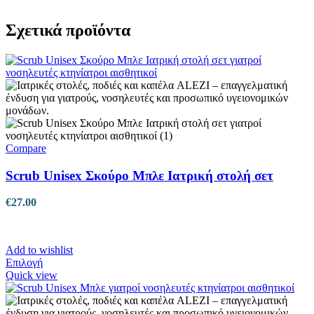
Σχετικά προϊόντα
Compare
Scrub Unisex Σκούρο Μπλε Ιατρική στολή σετ
€
27.00
Add to wishlist
Αυτό
Επιλογή
το
Quick view
προϊόν
έχει
πολλαπλές