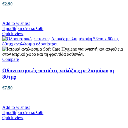
σελίδα
€
2.90
του
προϊόντος
Add to wishlist
Προσθήκη στο καλάθι
Quick view
Compare
Οδοντιατρικές πετσέτες γαλάζιες με λαιμόκοψη
80τμχ
€
7.50
Add to wishlist
Προσθήκη στο καλάθι
Quick view