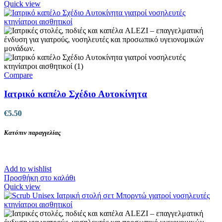
το
Quick view
προϊόν
έχει
πολλαπλές
παραλλαγές.
Οι
επιλογές
μπορούν
να
Compare
επιλεγούν
στη
Ιατρικό καπέλο Σχέδιο Αυτοκίνητα
σελίδα
του
€
5.50
προϊόντος
Κατόπιν παραγγελίας
Add to wishlist
Προσθήκη στο καλάθι
Quick view