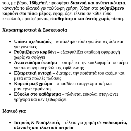
του, με βάρος
160gr/m²
, προσφέρει
διαπνοή και ανθεκτικότητα
,
κάνοντάς το ιδανικό για πολύωρη χρήση. Χάρη στο
ρυθμιζόμενο
κορδόνι στο πίσω μέρος
, εφαρμόζει τέλεια σε κάθε τύπο
κεφαλιού, προσφέροντας
σταθερότητα και άνεση χωρίς πίεση
.
Χαρακτηριστικά & Συσκευασία
Unisex σχεδιασμός
– κατάλληλο τόσο για άνδρες όσο και
για γυναίκες
Ρυθμιζόμενο κορδόνι
– εξασφαλίζει σταθερή εφαρμογή
χωρίς να σφίγγει
Αναπνεύσιμο ύφασμα
– επιτρέπει την κυκλοφορία του αέρα
για αποφυγή υπερβολικής εφίδρωσης
Εξαιρετική αντοχή
– διατηρεί την ποιότητά του ακόμα και
μετά από πολλές πλύσεις
Κομψό μωβ χρώμα
– προσδίδει επαγγελματική και
μοντέρνα εμφάνιση
Εύκολο στο καθάρισμα
– πλένεται εύκολα, στεγνώνει
γρήγορα και δεν ξεθωριάζει
Ιδανικό για:
Ιατρούς & Νοσηλευτές
– τέλειο για χρήση σε
νοσοκομεία,
κλινικές και ιδιωτικά ιατρεία