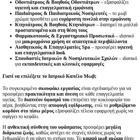
Οδοντιάτρους & Βοηθούς Οδοντιάτρων
– εξασφαλίζει
υγιεινή και επαγγελματική εμφάνιση
Παιδιάτρους & Παιδιατρικούς Νοσηλευτές
– το μωβ
χρώμα προσθέτει μια
ευχάριστη πινελιά στην εμφάνιση
Κτηνιάτρους & Βοηθούς Κτηνιάτρων
– διατηρεί τα μαλλιά
προστατευμένα και στη θέση τους
Φαρμακοποιούς & Εργαστηριακό Προσωπικό
– ιδανικό
για
μακροχρόνια χρήση σε απαιτητικά περιβάλλοντα
Αισθητικούς & Επαγγελματίες Spa
– προσφέρει
υγιεινή
και επαγγελματικό look
Σπουδαστές Ιατρικών & Νοσηλευτικών Σχολών
– ιδανικό
για
εκπαιδευτικές και κλινικές εφαρμογές
Γιατί να επιλέξετε το Ιατρικό Καπέλο Μωβ;
Το συγκεκριμένο
σκουφάκι εργασίας
είναι σχεδιασμένο για να
προσφέρει
πρακτικότητα και άνεση
σε κάθε επαγγελματία
υγείας. Το
διαπνέον ύφασμά του
επιτρέπει την κυκλοφορία του
αέρα, βοηθώντας στην
αποφυγή εφίδρωσης
, ενώ το
ρυθμιζόμενο
κορδόνι στο πίσω μέρος
εξασφαλίζει τέλεια εφαρμογή χωρίς να
σφίγγει το κεφάλι.
Η
ανθεκτική σύνθεση του υφάσματος
προσφέρει
μεγάλη
διάρκεια ζωής
, καθώς αντέχει σε συχνές πλύσεις χωρίς να
ξεθωριάζει ή να χάνει το σχήμα του. Το
κομψό μωβ χρώμα
δίνει