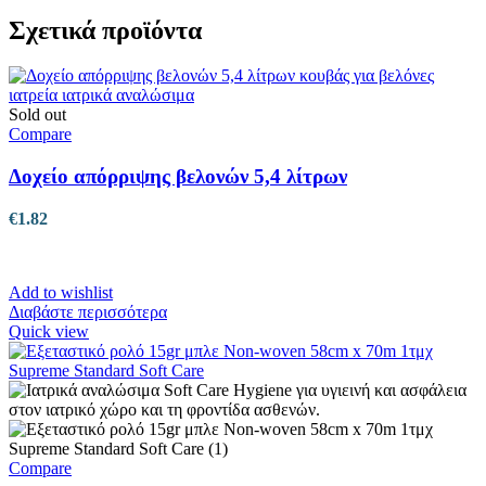
έχει
Σχετικά προϊόντα
πολλαπλές
παραλλαγές.
Οι
επιλογές
μπορούν
Sold out
να
Compare
επιλεγούν
στη
Δοχείο απόρριψης βελονών 5,4 λίτρων
σελίδα
του
€
1.82
προϊόντος
Add to wishlist
Διαβάστε περισσότερα
Quick view
Compare