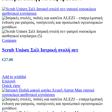
Compare
Scrub Unisex Σιέλ Ιατρική στολή σετ
€
27.00
Add to wishlist
Αυτό
Επιλογή
το
Quick view
προϊόν
έχει
πολλαπλές
παραλλαγές.
Οι