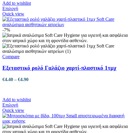
Add to wishlist
Αυτό
Επιλογή
το
Quick view
προϊόν
έχει
πολλαπλές
-7%
παραλλαγές.
Οι
επιλογές
μπορούν
να
Compare
επιλεγούν
στη
Εξεταστικό ρολό Γαλάζιο χαρτί-πλαστικό 1τμχ
σελίδα
του
Price
€
4.40
–
€
4.90
προϊόντος
range:
€4.40
through
Add to wishlist
€4.90
Αυτό
Επιλογή
το
Quick view
προϊόν
έχει
πολλαπλές
παραλλαγές.