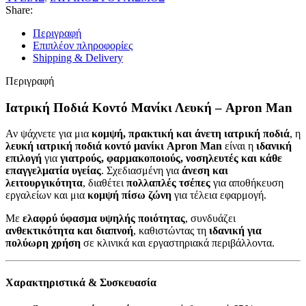
Share:
Περιγραφή
Επιπλέον πληροφορίες
Shipping & Delivery
Περιγραφή
Ιατρική Ποδιά Κοντό Μανίκι Λευκή – Apron Man
Αν ψάχνετε για μια
κομψή, πρακτική και άνετη ιατρική ποδιά
, η
λευκή ιατρική ποδιά κοντό μανίκι Apron Man
είναι η
ιδανική
επιλογή
για
γιατρούς, φαρμακοποιούς, νοσηλευτές και κάθε
επαγγελματία υγείας
. Σχεδιασμένη για
άνεση και
λειτουργικότητα
, διαθέτει
πολλαπλές τσέπες
για αποθήκευση
εργαλείων και μια
κομψή πίσω ζώνη
για τέλεια εφαρμογή.
Με
ελαφρύ ύφασμα υψηλής ποιότητας
, συνδυάζει
ανθεκτικότητα και διαπνοή
, καθιστώντας τη
ιδανική για
πολύωρη χρήση
σε κλινικά και εργαστηριακά περιβάλλοντα.
Χαρακτηριστικά & Συσκευασία