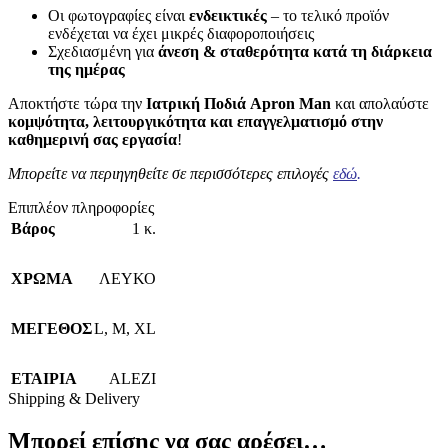
Οι φωτογραφίες είναι
ενδεικτικές
– το τελικό προϊόν
ενδέχεται να έχει μικρές διαφοροποιήσεις
Σχεδιασμένη για
άνεση & σταθερότητα κατά τη διάρκεια
της ημέρας
Αποκτήστε τώρα την
Ιατρική Ποδιά Apron Man
και απολαύστε
κομψότητα, λειτουργικότητα και επαγγελματισμό στην
καθημερινή σας εργασία
!
Μπορείτε να περιηγηθείτε σε περισσότερες επιλογές
εδώ
.
Επιπλέον πληροφορίες
Βάρος
1 κ.
ΧΡΩΜΑ
ΛΕΥΚΟ
ΜΕΓΕΘΟΣ
L
,
M
,
XL
ΕΤΑΙΡΙΑ
ALEZI
Shipping & Delivery
Μπορεί επίσης να σας αρέσει…