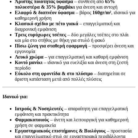
Άριστης ποιότητας ύφασμα
– σύνθεση από
65%
πολυεστέρα & 35% βαμβάκι
για άνεση και αντοχή
Ελαφρύ & διαπνέον ύφασμα
– βάρος
160gr/m²
, ιδανικό για
καθημερινή χρήση
Κλασικό σχέδιο με πέτο γιακά
– επαγγελματική και
διαχρονική εμφάνιση
Τρεις ευρύχωρες τσέπες
– δύο μεγάλες τσέπες στο πλάι
και μία στο στήθος με θήκη για στυλό ή φακό
Πίσω ζώνη για σταθερή εφαρμογή
– προσφέρει άνεση και
εργονομία
Λευκό χρώμα
– για επαγγελματική και καθαρή εμφάνιση
Κοντό μανίκι
– ιδανικό για ευελιξία και άνεση στη ζεστή
περίοδο
Εύκολο στη φροντίδα & στο πλύσιμο
– διατηρείται σε
άριστη κατάσταση μετά από πολλές πλύσεις
Ιδανικό για:
Ιατρούς & Νοσηλευτές
– απαραίτητη για επαγγελματική
εμφάνιση και πρακτικότητα
Φαρμακοποιούς
– άνετη και λειτουργική για καθημερινή
χρήση σε φαρμακεία
Εργαστηριακούς επιστήμονες & Βιολόγους
– προστασία
και επαγγελματικό στυλ σε εργαστηριακά περιβάλλοντα