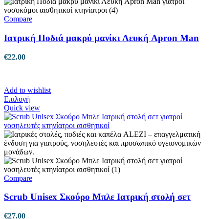
επιλογές
μπορούν
να
Compare
επιλεγούν
στη
Ιατρική Ποδιά μακρύ μανίκι Λευκή Apron Man
σελίδα
του
€
22.00
προϊόντος
Add to wishlist
Αυτό
Επιλογή
το
Quick view
προϊόν
έχει
πολλαπλές
παραλλαγές.
Οι
επιλογές
μπορούν
να
Compare
επιλεγούν
στη
Scrub Unisex Σκούρο Μπλε Ιατρική στολή σετ
σελίδα
του
€
27.00