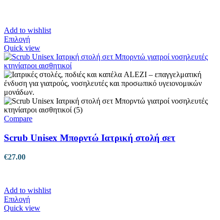
προϊόντος
Add to wishlist
Αυτό
Επιλογή
το
Quick view
προϊόν
έχει
πολλαπλές
παραλλαγές.
Οι
επιλογές
μπορούν
να
Compare
επιλεγούν
στη
Scrub Unisex Μπορντώ Ιατρική στολή σετ
σελίδα
του
€
27.00
προϊόντος
Add to wishlist
Αυτό
Επιλογή
το
Quick view
προϊόν