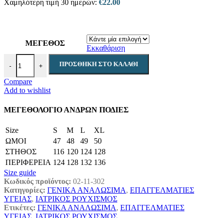
Χαμηλότερη τιμή 30 ημερών:
€
22.00
ΜΕΓΕΘΟΣ
Εκκαθάριση
Ιατρική Ποδιά κοντό μανίκι Λευκή Apron Man ποσότητα
ΠΡΟΣΘΉΚΗ ΣΤΟ ΚΑΛΆΘΙ
-
+
Compare
Add to wishlist
ΜΕΓΕΘΟΛΟΓΙΟ ΑΝΔΡΩΝ ΠΟΔΙΕΣ
Size
S
M
L
XL
ΩΜΟΙ
47
48
49
50
ΣΤΗΘΟΣ
116
120
124
128
ΠΕΡΙΦΕΡΕΙΑ
124
128
132
136
Size guide
Κωδικός προϊόντος:
02-11-302
Κατηγορίες:
ΓΕΝΙΚΑ ΑΝΑΛΩΣΙΜΑ
,
ΕΠΑΓΓΕΛΜΑΤΙΕΣ
ΥΓΕΙΑΣ
,
ΙΑΤΡΙΚΟΣ ΡΟΥΧΙΣΜΟΣ
Ετικέτες:
ΓΕΝΙΚΑ ΑΝΑΛΩΣΙΜΑ
,
ΕΠΑΓΓΕΛΜΑΤΙΕΣ
ΥΓΕΙΑΣ
,
ΙΑΤΡΙΚΟΣ ΡΟΥΧΙΣΜΟΣ