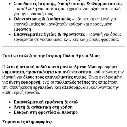
Σπουδαστές Ιατρικής, Νοσηλευτικής & Φαρμακευτικής
– κατάλληλη για φοιτητές που χρειάζονται αξιόπιστη στολή
για την πρακτική τους
Οδοντιάτρους & Αισθητικούς
– εξαιρετική επιλογή για
επαγγελματίες που αναζητούν καθαρή και προσεγμένη
εμφάνιση
Επαγγελματίες Υγείας & Φροντιστές
– ιδανική για όσους
εργάζονται σε νοσοκομεία, κλινικές και χώρους φροντίδας
Γιατί να επιλέξετε την Ιατρική Ποδιά Apron Man;
Η
λευκή ιατρική ποδιά κοντό μανίκι Apron Man
προσφέρει
κομψότητα, πρακτικότητα και ανθεκτικότητα
, καθιστώντας την
ιδανική για
όλους τους επαγγελματίες υγείας
. Είναι σχεδιασμένη
για
άνετη εφαρμογή
, ενώ οι
πολλαπλές τσέπες
της επιτρέπουν
την αποθήκευση
εργαλείων και αξεσουάρ
, διευκολύνοντας την
καθημερινή εργασία.
Επαγγελματική εμφάνιση & στυλ
Άνετη & ανθεκτική στη χρήση
Εύκολη στη φροντίδα & πλύσιμο
Σημαντικές πληροφορίες: