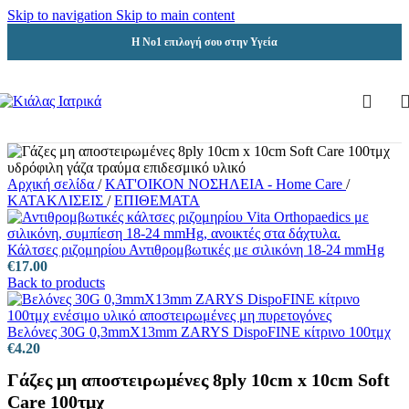
Skip to navigation
Skip to main content
Η Νο1 επιλογή σου στην Υγεία
Αρχική σελίδα
/
ΚΑΤ'ΟΙΚΟΝ ΝΟΣΗΛΕΙΑ - Home Care
/
ΚΑΤΑΚΛΙΣΕΙΣ
/
ΕΠΙΘΕΜΑΤΑ
Κάλτσες ριζομηρίου Αντιθρομβωτικές με σιλικόνη 18-24 mmHg
€
17.00
Back to products
Βελόνες 30G 0,3mmX13mm ZARYS DispoFINE κίτρινο 100τμχ
€
4.20
Γάζες μη αποστειρωμένες 8ply 10cm x 10cm Soft
Care 100τμχ