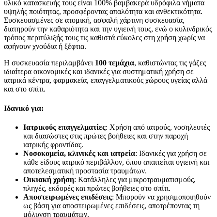
υλικό κατασκευής τους είναι 100% βαμβακερά υδρόφιλα νήματα
υψηλής ποιότητας, προσφέροντας απαλότητα και ανθεκτικότητα.
Συσκευασμένες σε ατομική, ασφαλή χάρτινη συσκευασία,
διατηρούν την καθαριότητα και την υγιεινή τους, ενώ ο κυλινδρικός
τρόπος περιτύλιξής τους τις καθιστά εύκολες στη χρήση χωρίς να
αφήνουν χνούδια ή ξέφτια.
Η συσκευασία περιλαμβάνει
100 τεμάχια
, καθιστώντας τις γάζες
ιδιαίτερα οικονομικές και ιδανικές για συστηματική χρήση σε
ιατρικά κέντρα, φαρμακεία, επαγγελματικούς χώρους υγείας αλλά
και στο σπίτι.
Ιδανικό για:
Ιατρικούς επαγγελματίες
: Χρήση από ιατρούς, νοσηλευτές
και διασώστες στις πρώτες βοήθειες και στην παροχή
ιατρικής φροντίδας.
Νοσοκομεία, κλινικές και ιατρεία
: Ιδανικές για χρήση σε
κάθε είδους ιατρικό περιβάλλον, όπου απαιτείται υγιεινή και
αποτελεσματική προστασία τραυμάτων.
Οικιακή χρήση
: Κατάλληλες για μικροτραυματισμούς,
πληγές, εκδορές και πρώτες βοήθειες στο σπίτι.
Αποστειρωμένες επιδέσεις
: Μπορούν να χρησιμοποιηθούν
ως βάση για αποστειρωμένες επιδέσεις, αποτρέποντας τη
μόλυνση τραυμάτων.