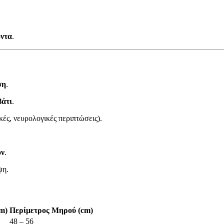
οντα
.
ση
.
βάτι
.
ές, νευρολογικές περιπτώσεις).
ον
.
ψη.
m)
Περίμετρος Μηρού (cm)
48 – 56