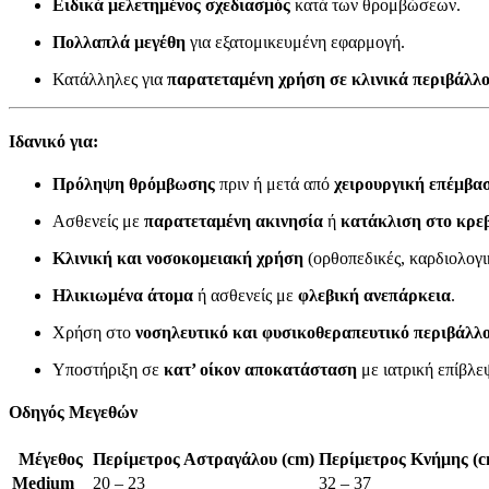
Ειδικά μελετημένος σχεδιασμός
κατά των θρομβώσεων.
Πολλαπλά μεγέθη
για εξατομικευμένη εφαρμογή.
Κατάλληλες για
παρατεταμένη χρήση σε κλινικά περιβάλλ
Ιδανικό για:
Πρόληψη θρόμβωσης
πριν ή μετά από
χειρουργική επέμβα
Ασθενείς με
παρατεταμένη ακινησία
ή
κατάκλιση στο κρε
Κλινική και νοσοκομειακή χρήση
(ορθοπεδικές, καρδιολογικ
Ηλικιωμένα άτομα
ή ασθενείς με
φλεβική ανεπάρκεια
.
Χρήση στο
νοσηλευτικό και φυσικοθεραπευτικό περιβάλλ
Υποστήριξη σε
κατ’ οίκον αποκατάσταση
με ιατρική επίβλε
Οδηγός Μεγεθών
Μέγεθος
Περίμετρος Αστραγάλου (cm)
Περίμετρος Κνήμης (c
Medium
20 – 23
32 – 37