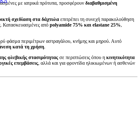
ΙΚΑ
υασμένες με ιατρικά πρότυπα, προσφέρουν
διαβαθμισμένη
οικτή σχεδίαση στα δάχτυλα
επιτρέπει τη συνεχή παρακολούθηση
ς. Κατασκευασμένες από
polyamide 75% και elastane 25%
,
α ευρύ φάσμα περιμέτρων αστραγάλου, κνήμης και μηρού. Αυτό
άνεση κατά τη χρήση
.
ης φλεβικής στασιμότητας
σε περιπτώσεις όπου η
κινητικότητα
ργικές επεμβάσεις
, αλλά και για φροντίδα ηλικιωμένων ή ασθενών