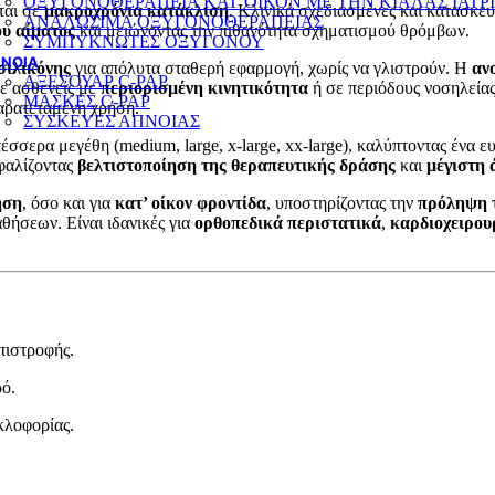
ΟΞΥΓΟΝΟΘΕΡΑΠΕΙΑ ΚΑΤ’ΟΙΚΟΝ ΜΕ ΤΗΝ ΚΙΑΛΑΣ ΙΑΤΡ
ται σε
μακροχρόνια κατάκλιση
. Κλινικά σχεδιασμένες και κατασκε
ΑΝΑΛΩΣΙΜΑ ΟΞΥΓΟΝΟΘΕΡΑΠΕΙΑΣ
υ αίματος
και μειώνοντας την πιθανότητα σχηματισμού θρόμβων.
ΣΥΜΠΥΚΝΩΤΕΣ ΟΞΥΓΟΝΟΥ
ΝΟΙΑ
σιλικόνης
για απόλυτα σταθερή εφαρμογή, χωρίς να γλιστρούν. Η
αν
ΑΞΕΣΟΥΑΡ C-PAP
σε ασθενείς με
περιορισμένη κινητικότητα
ή σε περιόδους νοσηλεία
ΜΑΣΚΕΣ C-PAP
αρατεταμένη χρήση.
ΣΥΣΚΕΥΕΣ ΑΠΝΟΙΑΣ
τέσσερα μεγέθη (medium, large, x-large, xx-large), καλύπτοντας έν
σφαλίζοντας
βελτιστοποίηση της θεραπευτικής δράσης
και
μέγιστη 
ήση
, όσο και για
κατ’ οίκον φροντίδα
, υποστηρίζοντας την
πρόληψη τ
αθήσεων. Είναι ιδανικές για
ορθοπεδικά περιστατικά
,
καρδιοχειρου
πιστροφής.
ό.
κλοφορίας.