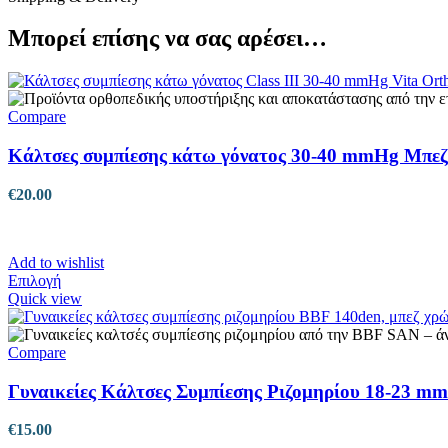
Μπορεί επίσης να σας αρέσει…
Compare
Κάλτσες συμπίεσης κάτω γόνατος 30-40 mmHg Mπεζ
€
20.00
Add to wishlist
Αυτό
Επιλογή
το
Quick view
προϊόν
έχει
πολλαπλές
Compare
παραλλαγές.
Οι
Γυναικείες Κάλτσες Συμπίεσης Ριζομηρίου 18-23 m
επιλογές
μπορούν
€
15.00
να