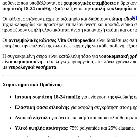
ασθενείς που υποβάλλονται σε
χειρουργικές επεμβάσεις
ή βρίσκον
συμπίεση 18-24 mmHg
, εξασφαλίζοντας την
ομαλή κυκλοφορία το
ΆΠ
Οι κάλτσες φτάνουν μέχρι το ριζομηρίο και διαθέτουν
ειδική φάσα 
της κυκλοφορίας και προσφέρει επιπλέον άνεση και δροσιά, ειδικά 
προσφέρουν υψηλή ελαστικότητα, άνεση και αντοχή ακόμη και σε π
Οι
αντιεμβολικές κάλτσες Vita Orthopaedics
είναι διαθέσιμες σε 
επιτρέπει την επιλογή της σωστής εφαρμογής για κάθε ασθενή, εξα
Η συγκεκριμένη σειρά είναι κατάλληλη τόσο για
νοσοκομειακή χρ
είναι περιορισμένη
– είτε λόγω χειρουργείου, είτε λόγω χρόνιων π
με
νευρολογικά νοσήματα
.
Χαρακτηριστικά Προϊόντος:
Ιατρική συμπίεση 18-24 mmHg
για ενίσχυση της φλεβικής ε
Ελαστική φάσα σιλικόνης
για ασφαλή συγκράτηση στον μηρ
Ανοικτά δάχτυλα
για άνεση, αερισμό και παρακολούθηση κυ
Υλικό υψηλής ποιότητας
: 75% polyamide και 25% elastane.