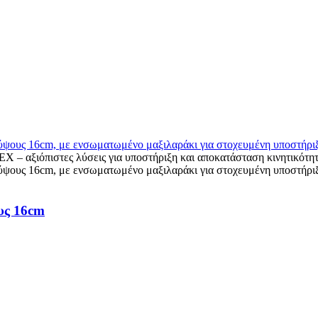
υς 16cm