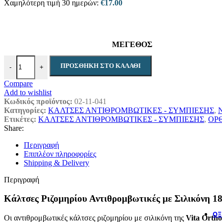
Χαμηλότερη τιμή 30 ημερών:
€
17.00
ΜΕΓΕΘΟΣ
Κάλτσες ριζομηρίου Αντιθρομβωτικές με σιλικόνη 18-24 mmHg πο
ΠΡΟΣΘΉΚΗ ΣΤΟ ΚΑΛΆΘΙ
-
+
Compare
Add to wishlist
Κωδικός προϊόντος:
02-11-041
Κατηγορίες:
ΚΑΛΤΣΕΣ ΑΝΤΙΘΡΟΜΒΩΤΙΚΕΣ - ΣΥΜΠΙΕΣΗΣ
,
Ετικέτες:
ΚΑΛΤΣΕΣ ΑΝΤΙΘΡΟΜΒΩΤΙΚΕΣ - ΣΥΜΠΙΕΣΗΣ
,
ΟΡ
Share:
Περιγραφή
Επιπλέον πληροφορίες
Shipping & Delivery
Περιγραφή
Κάλτσες Ριζομηρίου Αντιθρομβωτικές με Σιλικόνη 1
ΟΞ
Οι αντιθρομβωτικές κάλτσες ριζομηρίου με σιλικόνη της
Vita Ortho