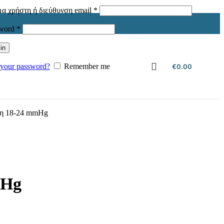
Απαιτείται
α χρήστη ή διεύθυνση email
*
Απαιτείται
sword
*
in
 your password?
Remember me
€
0.00
όνη 18-24 mmHg
mHg