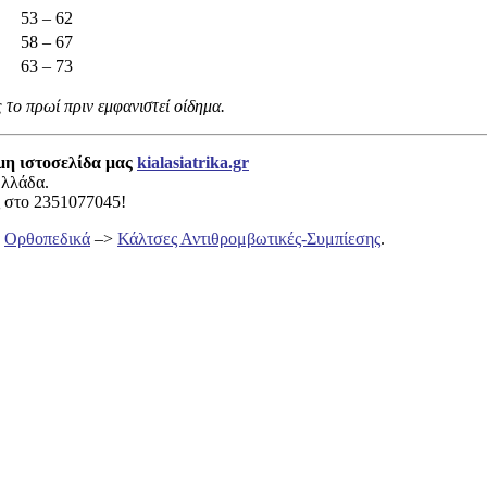
53 – 62
58 – 67
63 – 73
 το πρωί πριν εμφανιστεί οίδημα.
μη ιστοσελίδα μας
kialasiatrika.gr
Ελλάδα.
ς στο 2351077045!
α
Ορθοπεδικά
–>
Κάλτσες Αντιθρομβωτικές-Συμπίεσης
.