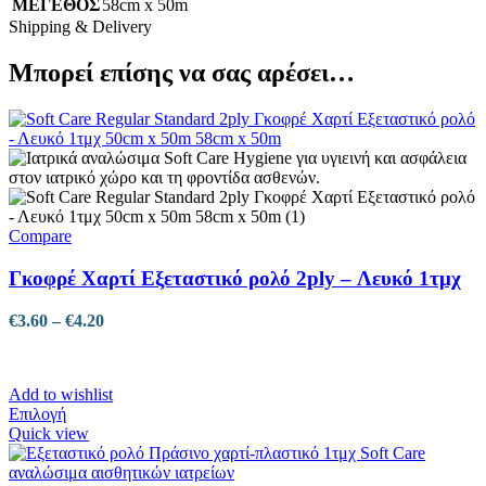
ΜΕΓΕΘΟΣ
58cm x 50m
Shipping & Delivery
Μπορεί επίσης να σας αρέσει…
Compare
Γκοφρέ Χαρτί Εξεταστικό ρολό 2ply – Λευκό 1τμχ
Price
€
3.60
–
€
4.20
range:
€3.60
through
Add to wishlist
€4.20
Αυτό
Επιλογή
το
Quick view
προϊόν
έχει