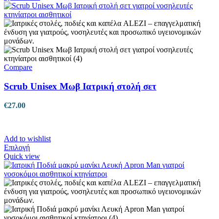
Compare
Scrub Unisex Μωβ Ιατρική στολή σετ
€
27.00
Add to wishlist
Αυτό
Επιλογή
το
Quick view
προϊόν
έχει
πολλαπλές
παραλλαγές.
Οι
επιλογές
μπορούν