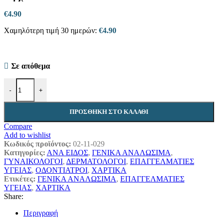
€
4.90
Χαμηλότερη τιμή 30 ημερών:
€
4.90
Σε απόθεμα
Εξεταστικό ρολό μωβ χαρτί-πλαστικό 58cm x 50m 1τμχ ποσότητα
-
+
ΠΡΟΣΘΉΚΗ ΣΤΟ ΚΑΛΆΘΙ
Compare
Add to wishlist
Κωδικός προϊόντος:
02-11-029
Κατηγορίες:
ΑΝΑ ΕΙΔΟΣ
,
ΓΕΝΙΚΑ ΑΝΑΛΩΣΙΜΑ
,
ΓΥΝΑΙΚΟΛΟΓΟΙ
,
ΔΕΡΜΑΤΟΛΟΓΟΙ
,
ΕΠΑΓΓΕΛΜΑΤΙΕΣ
ΥΓΕΙΑΣ
,
ΟΔΟΝΤΙΑΤΡΟΙ
,
ΧΑΡΤΙΚΑ
Ετικέτες:
ΓΕΝΙΚΑ ΑΝΑΛΩΣΙΜΑ
,
ΕΠΑΓΓΕΛΜΑΤΙΕΣ
ΥΓΕΙΑΣ
,
ΧΑΡΤΙΚΑ
Share:
Περιγραφή