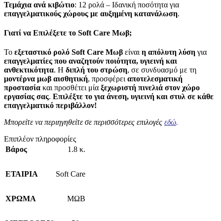
Τεμάχια ανά κιβώτιο
: 12 ρολά – Ιδανική ποσότητα για
επαγγελματικούς χώρους με αυξημένη κατανάλωση
.
Γιατί να Επιλέξετε το Soft Care Μωβ;
Το
εξεταστικό ρολό Soft Care Μωβ
είναι
η απόλυτη λύση
για
επαγγελματίες που αναζητούν ποιότητα, υγιεινή και
ανθεκτικότητα
. Η
διπλή του στρώση
, σε συνδυασμό με τη
μοντέρνα μωβ αισθητική
, προσφέρει
αποτελεσματική
προστασία
και προσθέτει μία
ξεχωριστή πινελιά στον χώρο
εργασίας σας
.
Επιλέξτε το για άνεση, υγιεινή και στυλ σε κάθε
επαγγελματικό περιβάλλον!
Μπορείτε να περιηγηθείτε σε περισσότερες επιλογές
εδώ
.
Επιπλέον πληροφορίες
Βάρος
1.8 κ.
ΕΤΑΙΡΙΑ
Soft Care
ΧΡΩΜΑ
ΜΩΒ