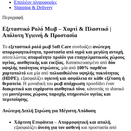
Επιπλέον πληροφορίες
Shipping & Delivery
Περιγραφή
Εξεταστικό Ρολό Μωβ – Χαρτί & Πλαστικό |
Απόλυτη Υγιεινή & Προστασία
Το
εξεταστικό ρολό μωβ Soft Care
συνδυάζει
ανώτερη
απορροφητικότητα, προστασία από υγρά και μεγάλη αντοχή
,
αποτελώντας
απαραίτητο προϊόν για επαγγελματικούς χώρους
υγείας, αισθητικής και ευεξίας
. Κατασκευασμένο από
δύο
υψηλής ποιότητας στρώσεις
, μία από
100% παρθένο
χαρτοπολτό
και μία από
πολυαιθυλένιο υψηλής πυκνότητας
(HDPE)
, εξασφαλίζει
υγιεινή και ασφάλεια σε κάθε εξέταση ή
θεραπεία
. Η μοναδική του
μωβ απόχρωση
προσδίδει έναν
διακριτικό και ευχάριστο αισθητικό τόνο
, κάνοντάς το ιδανικό
για
μοντέρνους χώρους παροχής υπηρεσιών υγείας και
περιποίησης
.
Ανώτερη Διπλή Στρώση για Μέγιστη Απόδοση
Χάρτινη Επιφάνεια
–
Απορροφητική και απαλή
,
εξασφαλίζει
άνεση για τον ασθενή
και προστασία από