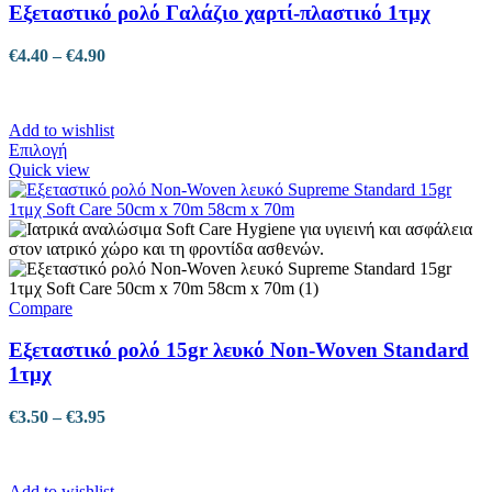
στη
Εξεταστικό ρολό Γαλάζιο χαρτί-πλαστικό 1τμχ
σελίδα
του
Price
€
4.40
–
€
4.90
προϊόντος
range:
€4.40
through
Add to wishlist
€4.90
Αυτό
Επιλογή
το
Quick view
προϊόν
έχει
πολλαπλές
παραλλαγές.
Οι
επιλογές
μπορούν
Compare
να
επιλεγούν
Εξεταστικό ρολό 15gr λευκό Non-Woven Standard
στη
1τμχ
σελίδα
του
Price
€
3.50
–
€
3.95
προϊόντος
range:
€3.50
through
Add to wishlist