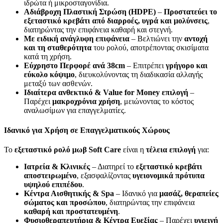
ιδρώτα ή μικροσταγονίδια.
Αδιάβροχη Πλαστική Στρώση (HDPE)
–
Προστατεύει το
εξεταστικό κρεβάτι από διαρροές, υγρά και μολύνσεις
,
διατηρώντας την επιφάνεια καθαρή και στεγνή.
Με ειδική ανάγλυφη επιφάνεια
– Βελτιώνει την
αντοχή
και τη σταθερότητα
του ρολού, αποτρέποντας σκισίματα
κατά τη χρήση.
Εύχρηστο Περφορέ ανά 38cm
– Επιτρέπει
γρήγορο και
εύκολο κόψιμο
, διευκολύνοντας τη διαδικασία αλλαγής
μεταξύ των ασθενών.
Ιδιαίτερα ανθεκτικό & Value for Money επιλογή
–
Παρέχει
μακροχρόνια χρήση
, μειώνοντας το κόστος
αναλωσίμων για επαγγελματίες.
Ιδανικό για Χρήση σε Επαγγελματικούς Χώρους
Το
εξεταστικό ρολό μωβ Soft Care
είναι η
τέλεια επιλογή
για:
Ιατρεία & Κλινικές
– Διατηρεί το
εξεταστικό κρεβάτι
αποστειρωμένο
, εξασφαλίζοντας
υγειονομικά πρότυπα
υψηλού επιπέδου
.
Κέντρα Αισθητικής & Spa
– Ιδανικό για
μασάζ, θεραπείες
σώματος και προσώπου
, διατηρώντας την επιφάνεια
καθαρή και προστατευμένη
.
Φυσιοθεραπευτήρια & Κέντρα Ευεξίας
– Παρέχει
υγιεινή