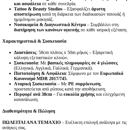
και ασφάλεια
σε κάθε συνεδρία.
Tattoo & Beauty Studios
– Εξασφαλίζει
άριστη
αποστείρωση
κατά τη διάρκεια των διαδικασιών τατουάζ ή
ημιμόνιμου μακιγιάζ.
Νοσοκομεία & Διαγνωστικά Κέντρα
– Συμβάλλει στη
διατήρηση των κανόνων υγιεινής
σε κάθε ιατρική εξέταση.
Χαρακτηριστικά & Συσκευασία
Διαστάσεις
: 58cm πλάτος x 50m μήκος – Εξαιρετική
κάλυψη εξεταστικών κλινών.
Συσκευασία
: Με
βασικές πληροφορίες σε 4 γλώσσες
(Ελληνικά, Αγγλικά, Γαλλικά, Γερμανικά).
Πιστοποίηση & Ασφάλεια
: Σύμφωνο με τον
Ευρωπαϊκό
Κανονισμό MDR 2017/745
.
Ατομική Συσκευασία
– Με
PE συρρίκνωση
,
προστατεύεται από ρύπους κατά την αποθήκευση.
Περφορέ ανά 38cm
– Για
ευκολία χρήσης
και ελεγχόμενη
κατανάλωση.
Διαθεσιμότητα & Πώληση
ΠΩΛΕΙΤΑΙ ΑΝΑ ΤΕΜΑΧΙΟ
– Ευέλικτη επιλογή ανάλογα με τις
ανάγκες σας.