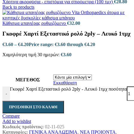
Χάρτινα ακροφύσια - επιστόμια για σπιρόμετρα (100 τμχ)
€
28.80
Back to products
Κάθισμα μπανιέρας ρυθμιζόμενο
€
32.00
Γκοφρέ Χαρτί Εξεταστικό ρολό 2ply – Λευκό 1τμχ
€
3.60
–
€
4.20
Price range: €3.60 through €4.20
Χαμηλότερη τιμή 30 ημερών:
€
3.60
ΜΕΓΕΘΟΣ
Εκκαθάριση
Γκοφρέ Χαρτί Εξεταστικό ρολό 2ply - Λευκό 1τμχ ποσότητα
-
ΠΡΟΣΘΉΚΗ ΣΤΟ ΚΑΛΆΘΙ
Compare
Add to wishlist
Κωδικός προϊόντος:
02-11-025
Κατηγορίες:
ΓΕΝΙΚΑ ΑΝΑΛΩΣΙΜΑ
,
ΝΕΑ ΠΡΟΙΟΝΤΑ
,