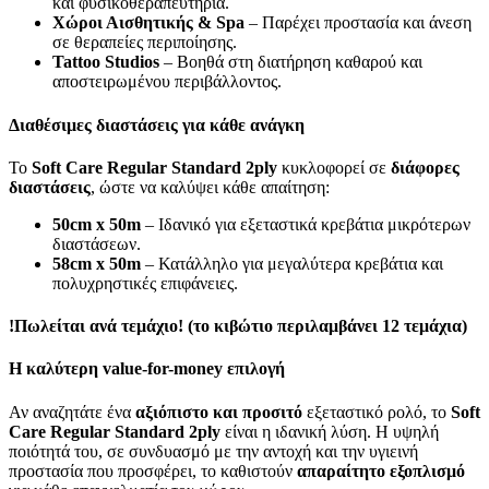
και φυσικοθεραπευτήρια.
Χώροι Αισθητικής & Spa
– Παρέχει προστασία και άνεση
σε θεραπείες περιποίησης.
Tattoo Studios
– Βοηθά στη διατήρηση καθαρού και
αποστειρωμένου περιβάλλοντος.
Διαθέσιμες διαστάσεις για κάθε ανάγκη
Το
Soft Care Regular Standard 2ply
κυκλοφορεί σε
διάφορες
διαστάσεις
, ώστε να καλύψει κάθε απαίτηση:
50cm x 50m
– Ιδανικό για εξεταστικά κρεβάτια μικρότερων
διαστάσεων.
58cm x 50m
– Κατάλληλο για μεγαλύτερα κρεβάτια και
πολυχρηστικές επιφάνειες.
!Πωλείται ανά τεμάχιο! (το κιβώτιο περιλαμβάνει 12 τεμάχια)
Η καλύτερη value-for-money επιλογή
Αν αναζητάτε ένα
αξιόπιστο και προσιτό
εξεταστικό ρολό, το
Soft
Care Regular Standard 2ply
είναι η ιδανική λύση. Η υψηλή
ποιότητά του, σε συνδυασμό με την αντοχή και την υγιεινή
προστασία που προσφέρει, το καθιστούν
απαραίτητο εξοπλισμό