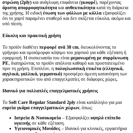
στρώση (2ply)
και ανάγλυφη επιφάνεια (
γκοφρέ
), παρέχοντας
άριστη απορροφητικότητα
και
ανθεκτικότητα
κατά τη διάρκεια
της χρήσης. Η ειδική
ένωση των φύλλων με κόλλα
εξασφαλίζει
ότι το χαρτί παραμένει σταθερό και δεν σκίζεται εύκολα, ακόμα και
υπό πίεση.
Εύκολη και πρακτική χρήση
Το προϊόν διαθέτει
περφορέ ανά 38 cm
, διευκολύνοντας το
γρήγορο και ομοιόμορφο κόψιμο του χαρτιού για κάθε εξέταση ή
εφαρμογή. Η συσκευασία του είναι
μεμονωμένη με συρρίκνωση
PE
, διατηρώντας το προϊόν απόλυτα καθαρό και προστατευμένο
πριν τη χρήση. Επιπλέον, η
πολυγλωσσική ετικέτα (ελληνικά,
αγγλικά, γαλλικά, γερμανικά)
προσφέρει άμεση κατανόηση των
χαρακτηριστικών του από επαγγελματίες σε διάφορες χώρες.
Ιδανικό για πολλαπλές επαγγελματικές χρήσεις
Το
Soft Care Regular Standard 2ply
είναι κατάλληλο για μια
ευρεία γκάμα επαγγελματικών χώρων
, όπως:
Ιατρεία & Νοσοκομεία
– Εξασφαλίζει
υψηλό επίπεδο
υγιεινής
σε κάθε εξέταση.
Υγειονομικές Μονάδες
– Ιδανικό για κλινικές, εργαστήρια