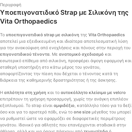
Περιγραφή
Υποεπιγονατιδικό Strap με Σιλικόνη της
Vita Orthopaedics
Το
υποεπιγονατιδικό strap με σιλικόνη
της
Vita Orthopaedics
αποτελεί μια εξειδικευμένη και ιδιαίτερα αποτελεσματική λύση
για την ανακούφιση από ενοχλήσεις και πόνους στην περιοχή του
επιγονατιδικού τένοντα
. Με
ανατομικό σχεδιασμό
και
εσωτερικό επίθεμα από σιλικόνη, προσφέρει άψογη εφαρμογή και
σταθερή υποστήριξη στο κάτω μέρος του γονάτου,
αποφορτίζοντας την πίεση που δέχεται ο τένοντας κατά τη
διάρκεια της καθημερινής δραστηριότητας ή της άσκησης.
Η
απλότητα στη χρήση
και το
αυτοκόλλητο κλείσιμο με velcro
επιτρέπουν τη γρήγορη προσαρμογή, χωρίς την ανάγκη επιπλέον
εξοπλισμού. Το strap είναι
αμφιδέξιο
, κατάλληλο τόσο για το δεξί
όσο και για το αριστερό πόδι, ενώ το
one size
μέγεθος του μπορεί
να ρυθμιστεί ώστε να εφαρμόζει σε διαφορετικές περιμέτρους
γονάτου. Ιδανικό για αθλητές που επανέρχονται σταδιακά στην
άθληση, αλλά και για όσους πάσχουν από
τενοντίτιδα
ή