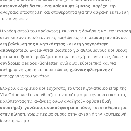
οστεοχονδρίτιδα του κνημιαίου κυρτώματος
, παρέχει την
αναγκαία υποστήριξη και σταθερότητα για την ασφαλή εκτέλεση
των κινήσεων.
Η χρήση αυτού του προϊόντος μειώνει τις δονήσεις και την ένταση
στον επιγονατιδικό τένοντα, βοηθώντας στη
μείωση του πόνου
,
στη
βελτίωση της κινητικότητας
και στη
γρηγορότερη
αποθεραπεία
. Ενδείκνυται ιδιαίτερα για αθλούμενους και νέους
με αναπτυξιακά προβλήματα στην περιοχή του γόνατος, όπως το
σύνδρομο Osgood-Schlatter
, ενώ είναι εξαιρετικό και για
καθημερινή χρήση σε περιπτώσεις
χρόνιας φλεγμονής
ή
υπέρχρησης του γονάτου.
Ελαφρύ, διακριτικό και εύχρηστο, το υποεπιγονατιδικό strap της
Vita Orthopaedics συνδυάζει την ποιότητα με την πρακτικότητα,
καλύπτοντας τις ανάγκες όσων αναζητούν
ορθοπεδική
υποστήριξη γονάτου
,
ανακούφιση από πόνο
, και
σταθερότητα
στην κίνηση
, χωρίς περιορισμούς στην άνεση ή την καθημερινή
δραστηριότητα.