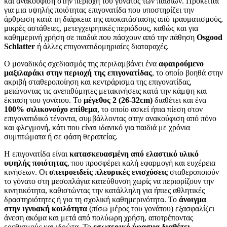
και ανακούφιση στην περιοχή του γόνατος των παιδιών. Πρόκειται
για μια υψηλής ποιότητας επιγονατίδα που υποστηρίζει την
άρθρωση κατά τη διάρκεια της αποκατάστασης από τραυματισμούς,
μικρές αστάθειες, μετεγχειρητικές περιόδους, καθώς και για
καθημερινή χρήση σε παιδιά που πάσχουν από την πάθηση
Osgood
Schlatter
ή άλλες επιγονατιδομηριαίες διαταραχές.
Ο μοναδικός σχεδιασμός της περιλαμβάνει ένα
αφαιρούμενο
μαξιλαράκι στην περιοχή της επιγονατίδας
, το οποίο βοηθά στην
ακριβή σταθεροποίηση και κεντράρισμα της επιγονατίδας,
μειώνοντας τις ανεπιθύμητες μετακινήσεις κατά την κάμψη και
έκταση του γονάτου. Το
μέγεθος 2 (26-32cm)
διαθέτει και ένα
100% σιλικονούχο επίθεμα
, το οποίο ασκεί ήπια πίεση στον
επιγονατιδικό τένοντα, συμβάλλοντας στην ανακούφιση από πόνο
και φλεγμονή, κάτι που είναι ιδανικό για παιδιά με χρόνια
συμπτώματα ή σε φάση θεραπείας.
Η επιγονατίδα είναι
κατασκευασμένη από ελαστικό υλικό
υψηλής ποιότητας
, που προσφέρει καλή εφαρμογή και ευχέρεια
κινήσεων. Οι
σπειροειδείς πλευρικές ενισχύσεις
σταθεροποιούν
το γόνατο στη μεσοπλάγια κατεύθυνση χωρίς να περιορίζουν την
κινητικότητα, καθιστώντας την κατάλληλη για ήπιες αθλητικές
δραστηριότητες ή για τη σχολική καθημερινότητα. Το
άνοιγμα
στην ιγνυακή κοιλότητα
(πίσω μέρος του γονάτου) εξασφαλίζει
άνεση ακόμα και μετά από πολύωρη χρήση, αποτρέποντας
ερεθισμούς και ιδρώτα. Το
εσωτερικό ύφασμα διαθέτει