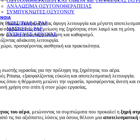
ΟΞΥΓΟΝΟΘΕΡΑΠΕΙΑ ΚΑΤ’ΟΙΚΟΝ ΜΕ ΤΗΝ ΚΙΑΛΑΣ ΙΑΤΡ
ΑΝΑΛΩΣΙΜΑ ΟΞΥΓΟΝΟΘΕΡΑΠΕΙΑΣ
ΣΥΜΠΥΚΝΩΤΕΣ ΟΞΥΓΟΝΟΥ
ΝΟΙΑ
ΑΞΕΣΟΥΑΡ C-PAP
υές Prisma, διασφαλίζοντας άψογη λειτουργία και μέγιστη αποτελεσματ
ΜΑΣΚΕΣ C-PAP
ρα, συμβάλλοντας στη μείωση της ξηρότητας στον λαιμό και τη μύτη.
ΣΥΣΚΕΥΕΣ ΑΠΝΟΙΑΣ
 την εύκολη αποσυναρμολόγηση και καθαρισμό.
λίζοντας αδιάκοπη λειτουργία.
ε χώρο, προσφέροντας αισθητική και πρακτικότητα.
 σωστής υγρασίας για την πρόληψη της ξηρότητας του αέρα.
ές Prisma, εξασφαλίζοντας εύκολη και αποτελεσματική λειτουργία.
ρους όπου η θέρμανση μειώνει την υγρασία, προσφέροντας άνεση και ε
ρινή χρήση στο σπίτι ή στον χώρο εργασίας.
ητας του αέρα
, μειώνοντας τα συμπτώματα που προκαλεί η
ξηρή ατ
από τις πιο αξιόπιστες λύσεις για όσους θέλουν μια
αποτελεσματική 