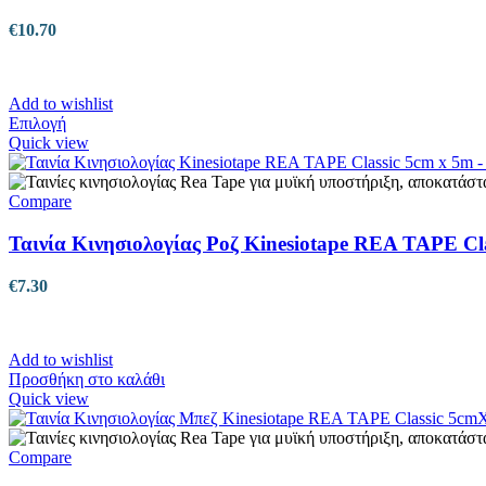
€
10.70
Add to wishlist
Αυτό
Επιλογή
το
Quick view
προϊόν
έχει
πολλαπλές
Compare
παραλλαγές.
Οι
Ταινία Κινησιολογίας Ροζ Kinesiotape REA TAPE Cl
επιλογές
μπορούν
€
7.30
να
επιλεγούν
στη
σελίδα
Add to wishlist
του
Προσθήκη στο καλάθι
προϊόντος
Quick view
Compare