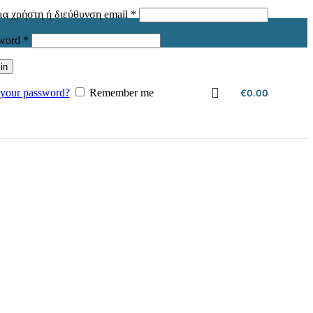
Απαιτείται
α χρήστη ή διεύθυνση email
*
Απαιτείται
sword
*
in
 your password?
Remember me
€
0.00