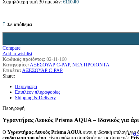
Χαμηλότερη τιμή 30 ημερών:
€
110.00
Σε απόθεμα
Compare
Add to wishlist
Κωδικός προϊόντος:
02-11-160
Κατηγορίες:
ΑΞΕΣΟΥΑΡ C-PAP
,
ΝΕΑ ΠΡΟΙΟΝΤΑ
Ετικέτα:
ΑΞΕΣΟΥΑΡ C-PAP
Share:
Περιγραφή
Επιπλέον πληροφορίες
Shipping & Delivery
Περιγραφή
Υγραντήρας Λευκός Prisma AQUA – Ιδανικός για άρ
Ο
Υγραντήρας Λευκός Prisma AQUA
είναι η ιδανική επιλογή για
ΟΞ
ενυδάτωση του αέρα
, είναι απόλυτα συμβατός με τις συσκευές
Pri