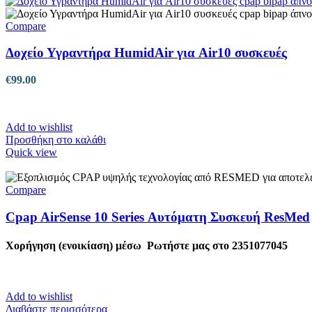
Compare
Δοχείο Υγραντήρα HumidAir για Air10 συσκευές
€
99.00
Add to wishlist
Προσθήκη στο καλάθι
Quick view
Compare
Cpap AirSense 10 Series Αυτόματη Συσκευή ResMed
Χορήγηση (ενοικίαση) μέσω
Ρωτήστε μας στο 2351077045
Add to wishlist
Διαβάστε περισσότερα