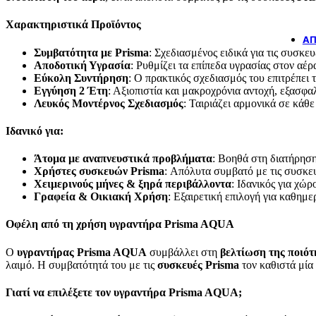
Χαρακτηριστικά Προϊόντος
ΆΠ
Συμβατότητα με Prisma
: Σχεδιασμένος ειδικά για τις συσκε
Αποδοτική Υγρασία
: Ρυθμίζει τα επίπεδα υγρασίας στον αέ
Εύκολη Συντήρηση
: Ο πρακτικός σχεδιασμός του επιτρέπει
Εγγύηση 2 Έτη
: Αξιοπιστία και μακροχρόνια αντοχή, εξασφα
Λευκός Μοντέρνος Σχεδιασμός
: Ταιριάζει αρμονικά σε κάθ
Ιδανικό για:
Άτομα με αναπνευστικά προβλήματα
: Βοηθά στη διατήρηση
Χρήστες συσκευών Prisma
: Απόλυτα συμβατό με τις συσκευ
Χειμερινούς μήνες & ξηρά περιβάλλοντα
: Ιδανικός για χώ
Γραφεία & Οικιακή Χρήση
: Εξαιρετική επιλογή για καθημε
Οφέλη από τη χρήση υγραντήρα Prisma AQUA
Ο
υγραντήρας Prisma AQUA
συμβάλλει στη
βελτίωση της ποιότ
λαιμό. Η συμβατότητά του με τις
συσκευές Prisma
τον καθιστά μία 
Γιατί να επιλέξετε τον υγραντήρα Prisma AQUA;