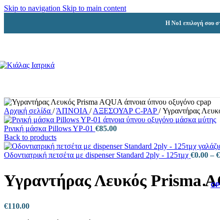
Skip to navigation
Skip to main content
Η Νο1 επιλογή σου σ
Αρχική σελίδα
/
ΆΠΝΟΙΑ
/
ΑΞΕΣΟΥΑΡ C-PAP
/
Υγραντήρας Λευκ
Ρινική μάσκα Pillows YP-01
€
85.00
Back to products
Οδοντιατρική πετσέτα με dispenser Standard 2ply - 125τμχ
€
0.00
–
€
Υγραντήρας Λευκός Prisma 
ΟΡ
€
110.00