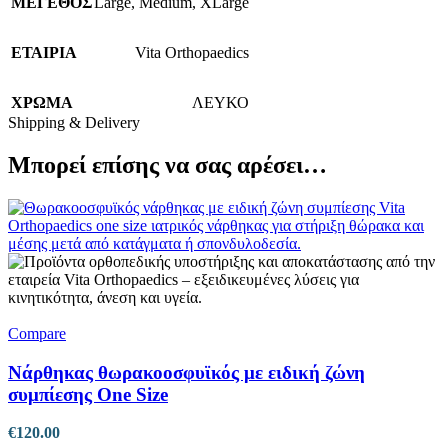
ΜΕΓΕΘΟΣ
Large
,
Medium
,
XLarge
ΕΤΑΙΡΙΑ
Vita Orthopaedics
ΧΡΩΜΑ
ΛΕΥΚΟ
Shipping & Delivery
Μπορεί επίσης να σας αρέσει…
Compare
Νάρθηκας θωρακοοσφυϊκός με ειδική ζώνη
συμπίεσης One Size
€
120.00