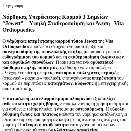
Περιγραφή
Νάρθηκας Υπερέκτασης Κορμού 3 Σημείων
“Jewett” – Υψηλή Σταθεροποίηση και Άνεση | Vita
Orthopaedics
Ο
νάρθηκας υπερέκτασης κορμού τύπου Jewett
της
Vita
Orthopaedics
προσφέρει στοχευμένη υποστήριξη και
ακινητοποίηση της σπονδυλικής στήλης
με σκοπό τη σωστή
ευθυγράμμιση του κορμού
και τη
σταθεροποίηση θωρακικών
και οσφυϊκών σπονδύλων
. Πρόκειται για ένα
ορθοπεδικό
βοήθημα υψηλής ποιότητας
, σχεδιασμένο να προσφέρει
ελεγχόμενη πίεση σε
τρεις ανατομικά επιλεγμένες περιοχές
(στερνικά – ραχιαία – πυελικά), επιτυγχάνοντας
υπερέκταση
του
κορμού σε περιπτώσεις
καταγμάτων, κύφωσης
ή μετεγχειρητικής
αποκατάστασης.
Η
κατασκευή από ελαφρύ κράμα αλουμινίου
εξασφαλίζει
ανθεκτικότητα χωρίς βάρος
, διευκολύνοντας τη χρήση ακόμη και
για ασθενείς τρίτης ηλικίας ή άτομα με
οστεοπόρωση
. Η
εύκολη
ρύθμιση ύψους και πλάτους
καθιστά τον νάρθηκα κατάλληλο για
εξατομικευμένη εφαρμογή ανάλογα με τις ανατομικές ανάγκες του
χρήστη. Η
πλευρική σταθερότητα
επιτυγχάνεται μέσω των
μεταλλικών και πλαστικών
κλείστρων ασφαλείας
,