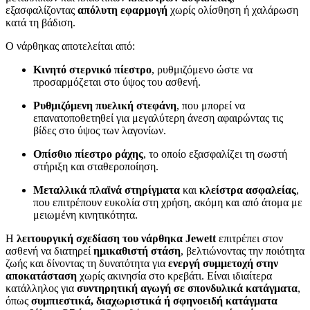
εξασφαλίζοντας
απόλυτη εφαρμογή
χωρίς ολίσθηση ή χαλάρωση
κατά τη βάδιση.
Ο νάρθηκας αποτελείται από:
Κινητό στερνικό πίεστρο
, ρυθμιζόμενο ώστε να
προσαρμόζεται στο ύψος του ασθενή.
Ρυθμιζόμενη πυελική στεφάνη
, που μπορεί να
επανατοποθετηθεί για μεγαλύτερη άνεση αφαιρώντας τις
βίδες στο ύψος των λαγονίων.
Οπίσθιο πίεστρο ράχης
, το οποίο εξασφαλίζει τη σωστή
στήριξη και σταθεροποίηση.
Μεταλλικά πλαϊνά στηρίγματα
και
κλείστρα ασφαλείας
,
που επιτρέπουν ευκολία στη χρήση, ακόμη και από άτομα με
μειωμένη κινητικότητα.
Η
λειτουργική σχεδίαση του νάρθηκα Jewett
επιτρέπει στον
ασθενή να διατηρεί
ημικαθιστή στάση
, βελτιώνοντας την ποιότητα
ζωής και δίνοντας τη δυνατότητα για
ενεργή συμμετοχή στην
αποκατάσταση
χωρίς ακινησία στο κρεβάτι. Είναι ιδιαίτερα
κατάλληλος για
συντηρητική αγωγή σε σπονδυλικά κατάγματα
,
όπως
συμπιεστικά, διαχωριστικά ή σφηνοειδή κατάγματα