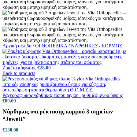
Αρχική σελίδα
/
ΟΡΘΟΠΕΔΙΚΑ
/
ΝΑΡΘΗΚΕΣ
/
ΚΟΡΜΟΣ
Ζακέτα κύφωσης
€
28.00
Back to products
Ραχεοοσφυϊκός νάρθηκας τύπου taylor - ρυθμιζόμενου ύψους
€
80.00
Νάρθηκας υπερέκτασης κορμού 3 σημείων
“Jewett”
€
130.00