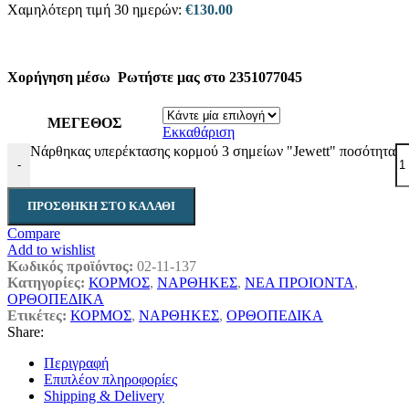
Χαμηλότερη τιμή 30 ημερών:
€
130.00
Χορήγηση μέσω
Ρωτήστε μας στο 2351077045
ΜΕΓΕΘΟΣ
Εκκαθάριση
Νάρθηκας υπερέκτασης κορμού 3 σημείων "Jewett" ποσότητα
-
ΠΡΟΣΘΉΚΗ ΣΤΟ ΚΑΛΆΘΙ
Compare
Add to wishlist
Κωδικός προϊόντος:
02-11-137
Κατηγορίες:
ΚΟΡΜΟΣ
,
ΝΑΡΘΗΚΕΣ
,
ΝΕΑ ΠΡΟΙΟΝΤΑ
,
ΟΡΘΟΠΕΔΙΚΑ
Ετικέτες:
ΚΟΡΜΟΣ
,
ΝΑΡΘΗΚΕΣ
,
ΟΡΘΟΠΕΔΙΚΑ
Share:
Περιγραφή
Επιπλέον πληροφορίες
Shipping & Delivery