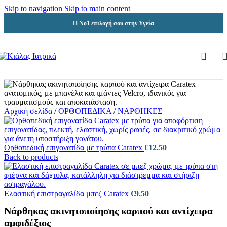
Skip to navigation
Skip to main content
Η Νο1 επιλογή σου στην Υγεία
Αρχική σελίδα
/
ΟΡΘΟΠΕΔΙΚΑ
/
ΝΑΡΘΗΚΕΣ
Ορθοπεδική επιγονατίδα με τρύπα Caratex
€
12.50
Back to products
Ελαστική επιστραγαλίδα μπεζ Caratex
€
9.50
Νάρθηκας ακινητοποίησης καρπού και αντίχειρα
αμφιδέξιος