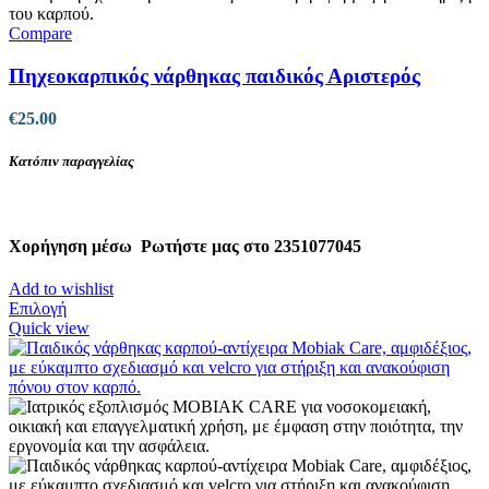
Compare
Πηχεοκαρπικός νάρθηκας παιδικός Αριστερός
€
25.00
Κατόπιν παραγγελίας
Χορήγηση μέσω
Ρωτήστε μας στο 2351077045
Add to wishlist
Αυτό
Επιλογή
το
Quick view
προϊόν
έχει
πολλαπλές
παραλλαγές.
Οι
επιλογές
μπορούν
να