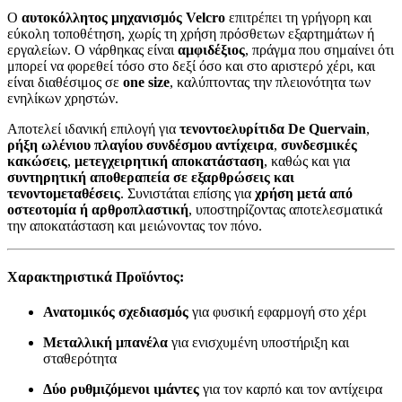
Ο
αυτοκόλλητος μηχανισμός Velcro
επιτρέπει τη γρήγορη και
εύκολη τοποθέτηση, χωρίς τη χρήση πρόσθετων εξαρτημάτων ή
εργαλείων. Ο νάρθηκας είναι
αμφιδέξιος
, πράγμα που σημαίνει ότι
μπορεί να φορεθεί τόσο στο δεξί όσο και στο αριστερό χέρι, και
είναι διαθέσιμος σε
one size
, καλύπτοντας την πλειονότητα των
ενηλίκων χρηστών.
Αποτελεί ιδανική επιλογή για
τενοντοελυρίτιδα De Quervain
,
ρήξη ωλένιου πλαγίου συνδέσμου αντίχειρα
,
συνδεσμικές
κακώσεις
,
μετεγχειρητική αποκατάσταση
, καθώς και για
συντηρητική αποθεραπεία σε εξαρθρώσεις και
τενοντομεταθέσεις
. Συνιστάται επίσης για
χρήση μετά από
οστεοτομία ή αρθροπλαστική
, υποστηρίζοντας αποτελεσματικά
την αποκατάσταση και μειώνοντας τον πόνο.
Χαρακτηριστικά Προϊόντος:
Ανατομικός σχεδιασμός
για φυσική εφαρμογή στο χέρι
Μεταλλική μπανέλα
για ενισχυμένη υποστήριξη και
σταθερότητα
Δύο ρυθμιζόμενοι ιμάντες
για τον καρπό και τον αντίχειρα