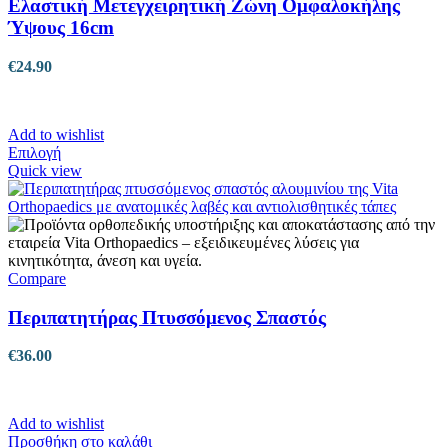
Ελαστική Μετεγχειρητική Ζώνη Ομφαλοκήλης
Ύψους 16cm
€
24.90
Add to wishlist
Αυτό
Επιλογή
το
Quick view
προϊόν
έχει
πολλαπλές
παραλλαγές.
Οι
επιλογές
Compare
μπορούν
να
Περιπατητήρας Πτυσσόμενος Σπαστός
επιλεγούν
στη
€
36.00
σελίδα
του
προϊόντος
Add to wishlist
Προσθήκη στο καλάθι