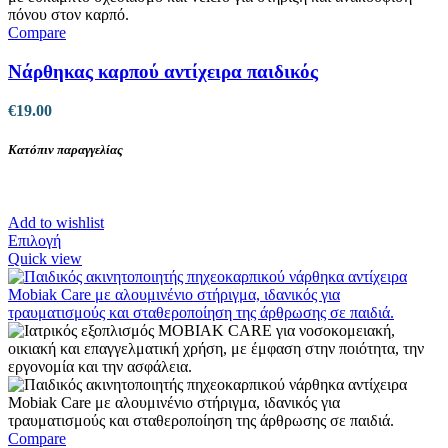
επιλεγούν
στη
Compare
σελίδα
του
Νάρθηκας καρπού αντίχειρα παιδικός
προϊόντος
€
19.00
Κατόπιν παραγγελίας
Add to wishlist
Αυτό
Επιλογή
το
Quick view
προϊόν
έχει
πολλαπλές
παραλλαγές.
Οι
επιλογές
μπορούν
να
επιλεγούν
στη
Compare