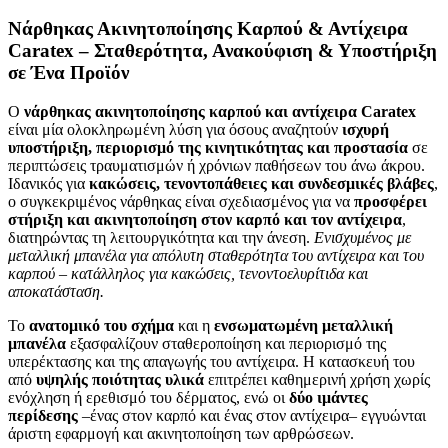
Νάρθηκας Ακινητοποίησης Καρπού & Αντίχειρα
Caratex – Σταθερότητα, Ανακούφιση & Υποστήριξη
σε Ένα Προϊόν
Ο
νάρθηκας ακινητοποίησης καρπού και αντίχειρα Caratex
είναι μία ολοκληρωμένη λύση για όσους αναζητούν
ισχυρή
υποστήριξη, περιορισμό της κινητικότητας και προστασία
σε
περιπτώσεις τραυματισμών ή χρόνιων παθήσεων του άνω άκρου.
Ιδανικός για
κακώσεις, τενοντοπάθειες και συνδεσμικές βλάβες
,
ο συγκεκριμένος νάρθηκας είναι σχεδιασμένος για να
προσφέρει
στήριξη και ακινητοποίηση στον καρπό και τον αντίχειρα
,
διατηρώντας τη λειτουργικότητα και την άνεση.
Ενισχυμένος με
μεταλλική μπανέλα για απόλυτη σταθερότητα του αντίχειρα και του
καρπού – κατάλληλος για κακώσεις, τενοντοελυρίτιδα και
αποκατάσταση.
Το
ανατομικό του σχήμα
και η
ενσωματωμένη μεταλλική
μπανέλα
εξασφαλίζουν σταθεροποίηση και περιορισμό της
υπερέκτασης και της απαγωγής του αντίχειρα. Η κατασκευή του
από
υψηλής ποιότητας υλικά
επιτρέπει καθημερινή χρήση χωρίς
ενόχληση ή ερεθισμό του δέρματος, ενώ οι
δύο ιμάντες
περίδεσης
–ένας στον καρπό και ένας στον αντίχειρα– εγγυώνται
άριστη εφαρμογή και ακινητοποίηση των αρθρώσεων.