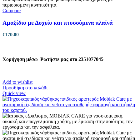
επιλεγούν
στη
Compare
σελίδα
του
Αμαξίδιο με Δοχείο και πτυσσόμενα πλαϊνά
προϊόντος
€
170.00
Χορήγηση μέσω
Ρωτήστε μας στο 2351077045
Add to wishlist
Προσθήκη στο καλάθι
Quick view