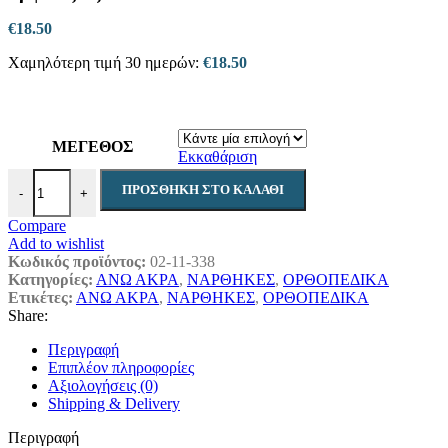
€
18.50
Χαμηλότερη τιμή 30 ημερών:
€
18.50
ΜΕΓΕΘΟΣ
Εκκαθάριση
Νάρθηκας ακινητοποίησης καρπού και αντίχειρα αμφιδέξιος ποσότητ
ΠΡΟΣΘΉΚΗ ΣΤΟ ΚΑΛΆΘΙ
-
+
Compare
Add to wishlist
Κωδικός προϊόντος:
02-11-338
Κατηγορίες:
ΑΝΩ ΑΚΡΑ
,
ΝΑΡΘΗΚΕΣ
,
ΟΡΘΟΠΕΔΙΚΑ
Ετικέτες:
ΑΝΩ ΑΚΡΑ
,
ΝΑΡΘΗΚΕΣ
,
ΟΡΘΟΠΕΔΙΚΑ
Share:
Περιγραφή
Επιπλέον πληροφορίες
Αξιολογήσεις (0)
Shipping & Delivery
Περιγραφή