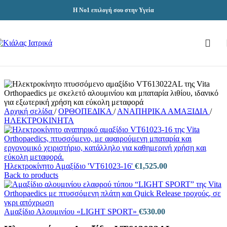
Skip to navigation
Skip to main content
Η Νο1 επιλογή σου στην Υγεία
Αρχική σελίδα
/
ΟΡΘΟΠΕΔΙΚΑ
/
ΑΝΑΠΗΡΙΚΑ ΑΜΑΞΙΔΙΑ
/
ΗΛΕΚΤΡΟΚΙΝΗΤΑ
Ηλεκτροκίνητο Αμαξίδιο 'VT61023-16'
€
1,525.00
Back to products
Αμαξίδιο Αλουμινίου «LIGHT SPORT»
€
530.00