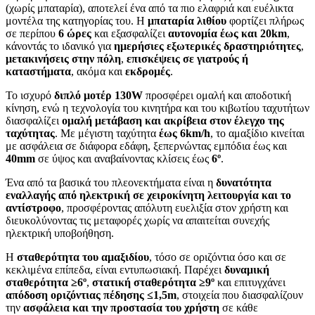
(χωρίς μπαταρία), αποτελεί ένα από τα πιο ελαφριά και ευέλικτα
μοντέλα της κατηγορίας του. Η
μπαταρία λιθίου
φορτίζει πλήρως
σε περίπου
6 ώρες
και εξασφαλίζει
αυτονομία έως και 20km
,
κάνοντάς το ιδανικό για
ημερήσιες εξωτερικές δραστηριότητες
,
μετακινήσεις στην πόλη
,
επισκέψεις σε γιατρούς ή
καταστήματα
, ακόμα και
εκδρομές
.
Το ισχυρό
διπλό μοτέρ 130W
προσφέρει ομαλή και αποδοτική
κίνηση, ενώ η τεχνολογία του κινητήρα και του κιβωτίου ταχυτήτων
διασφαλίζει
ομαλή μετάβαση και ακρίβεια στον έλεγχο της
ταχύτητας
. Με μέγιστη ταχύτητα
έως 6km/h
, το αμαξίδιο κινείται
με ασφάλεια σε διάφορα εδάφη, ξεπερνώντας εμπόδια έως και
40mm
σε ύψος και αναβαίνοντας κλίσεις έως
6º
.
Ένα από τα βασικά του πλεονεκτήματα είναι η
δυνατότητα
εναλλαγής από ηλεκτρική σε χειροκίνητη λειτουργία και το
αντίστροφο
, προσφέροντας απόλυτη ευελιξία στον χρήστη και
διευκολύνοντας τις μεταφορές χωρίς να απαιτείται συνεχής
ηλεκτρική υποβοήθηση.
Η
σταθερότητα του αμαξιδίου
, τόσο σε οριζόντια όσο και σε
κεκλιμένα επίπεδα, είναι εντυπωσιακή. Παρέχει
δυναμική
σταθερότητα ≥6º
,
στατική σταθερότητα ≥9º
και επιτυγχάνει
απόδοση οριζόντιας πέδησης ≤1,5m
, στοιχεία που διασφαλίζουν
την
ασφάλεια και την προστασία του χρήστη
σε κάθε