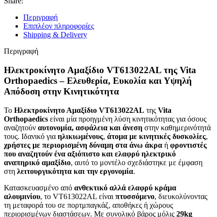
Share:
Περιγραφή
Επιπλέον πληροφορίες
Shipping & Delivery
Περιγραφή
Ηλεκτροκίνητο Αμαξίδιο VT613022AL της Vita
Orthopaedics – Ελευθερία, Ευκολία και Υψηλή
Απόδοση στην Κινητικότητα
Το
Ηλεκτροκίνητο Αμαξίδιο VT613022AL
της
Vita
Orthopaedics
είναι μία προηγμένη λύση κινητικότητας για όσους
αναζητούν
αυτονομία, ασφάλεια και άνεση
στην καθημερινότητά
τους. Ιδανικό για
ηλικιωμένους
,
άτομα με κινητικές δυσκολίες
,
χρήστες με περιορισμένη δύναμη στα άνω άκρα
ή
φροντιστές
που αναζητούν ένα αξιόπιστο και ελαφρύ ηλεκτρικό
αναπηρικό αμαξίδιο
, αυτό το μοντέλο σχεδιάστηκε με έμφαση
στη
λειτουργικότητα και την εργονομία
.
Κατασκευασμένο από
ανθεκτικό αλλά ελαφρύ κράμα
αλουμινίου
, το VT613022AL είναι
πτυσσόμενο
, διευκολύνοντας
τη μεταφορά του σε πορτμπαγκάζ, αποθήκες ή χώρους
περιορισμένων διαστάσεων. Με συνολικό βάρος μόλις
29kg