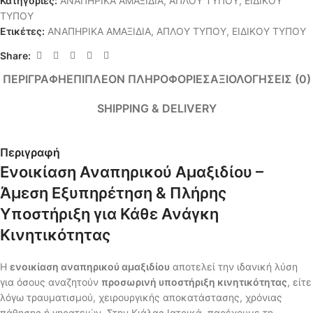
Κατηγορίες:
ΑΝΑΠΗΡΙΚΑ ΑΜΑΞΙΔΙΑ
,
ΑΠΛΟΥ ΤΥΠΟΥ
,
ΕΙΔΙΚΟΥ
ΤΥΠΟΥ
Ετικέτες:
ΑΝΑΠΗΡΙΚΑ ΑΜΑΞΙΔΙΑ
,
ΑΠΛΟΥ ΤΥΠΟΥ
,
ΕΙΔΙΚΟΥ ΤΥΠΟΥ
Share:
ΠΕΡΙΓΡΑΦΉ
ΕΠΙΠΛΈΟΝ ΠΛΗΡΟΦΟΡΊΕΣ
ΑΞΙΟΛΟΓΉΣΕΙΣ (0)
SHIPPING & DELIVERY
Περιγραφή
Ενοικίαση Αναπηρικού Αμαξιδίου –
Άμεση Εξυπηρέτηση & Πλήρης
Υποστήριξη για Κάθε Ανάγκη
Κινητικότητας
Η
ενοικίαση αναπηρικού αμαξιδίου
αποτελεί την ιδανική λύση
για όσους αναζητούν
προσωρινή υποστήριξη κινητικότητας
, είτε
λόγω τραυματισμού, χειρουργικής αποκατάστασης, χρόνιας
πάθησης ή γηρατειών. Στην Κιάλας Ιατρικά, παρέχουμε τη