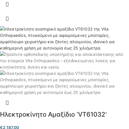
Ηλεκτροκίνητο Αμαξίδιο ‘VT61032’
€
2,187.00