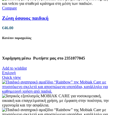
Compare
Ζώνη όσφυος παιδική
€
46.00
Κατόπιν παραγγελίας
Χορήγηση μέσω
Ρωτήστε μας στο 2351077045
Add to wishlist
Αυτό
Επιλογή
το
Quick view
προϊόν
έχει
πολλαπλές
παραλλαγές.
Οι
επιλογές
μπορούν
να