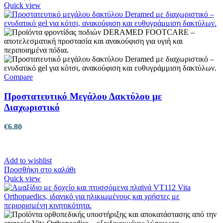
το
Quick view
προϊόν
έχει
πολλαπλές
παραλλαγές.
Οι
επιλογές
μπορούν
να
Compare
επιλεγούν
στη
Προστατευτικό Μεγάλου Δακτύλου με
σελίδα
Διαχωριστικό
του
προϊόντος
€
6.80
Add to wishlist
Προσθήκη στο καλάθι
Quick view