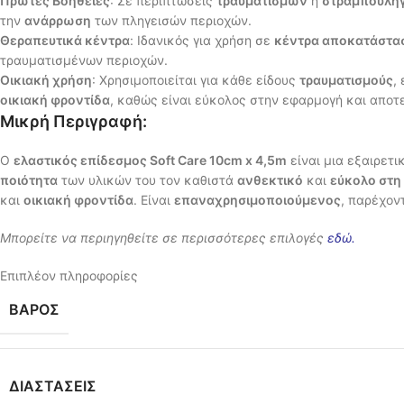
Πρώτες Βοήθειες
: Σε περιπτώσεις
τραυματισμών
ή
στραμπουλη
την
ανάρρωση
των πληγεισών περιοχών.
Θεραπευτικά κέντρα
: Ιδανικός για χρήση σε
κέντρα αποκατάστα
τραυματισμένων περιοχών.
Οικιακή χρήση
: Χρησιμοποιείται για κάθε είδους
τραυματισμούς
,
οικιακή φροντίδα
, καθώς είναι εύκολος στην εφαρμογή και αποτ
Μικρή Περιγραφή:
Ο
ελαστικός επίδεσμος Soft Care 10cm x 4,5m
είναι μια εξαιρετι
ποιότητα
των υλικών του τον καθιστά
ανθεκτικό
και
εύκολο στη
και
οικιακή φροντίδα
. Είναι
επαναχρησιμοποιούμενος
, παρέχον
Μπορείτε να περιηγηθείτε σε περισσότερες επιλογές
εδώ
.
Επιπλέον πληροφορίες
ΒΆΡΟΣ
ΔΙΑΣΤΆΣΕΙΣ