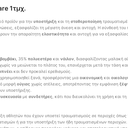
re 1τμχ.
κό προϊόν για την
υποστήριξη
και τη
σταθεροποίηση
τραυματισμέ
ενώσεις, εξασφαλίζει τη μέγιστη άνεση και αντοχή. Η σύνθεσή του
ρουν την απαραίτητη
ελαστικότητα
και αντοχή για να εξασφαλίσ
βαμβάκι
, 35%
πολυεστέρα
και
νάιλον
, διασφαλίζοντας μαλακή α
ωρίς να μειώνεται το πλάτος του, επανέρχεται μετά την τάση κα
απνέει
και δεν προκαλεί ερεθισμούς.
 χρησιμοποιηθεί ξανά, προσφέροντας μια
οικονομική
και
οικολογ
πό μορφή
ούγιας
χωρίς ατέλειες, αποτρέποντας την εμφάνιση
ξέφ
υν υποστήριξης.
συσκευασία
με
συνδετήρες
, κάτι που διευκολύνει τη χρήση και τ
ήριξη αθλητών που έχουν υποστεί τραυματισμούς σε περιοχές όπως
ματισμών ή για την υποστήριξη των ήδη τραυματισμένων περιοχών.