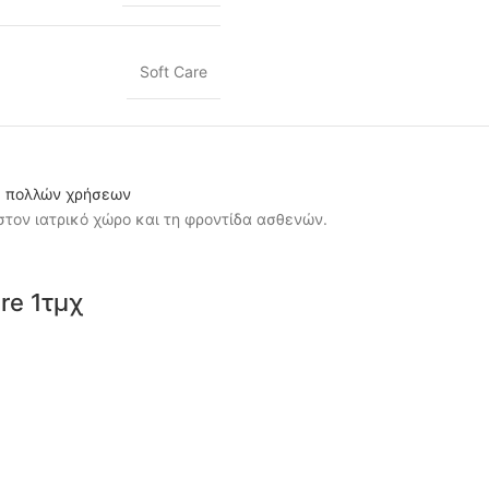
Soft Care
re 1τμχ