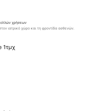
e 1τμχ