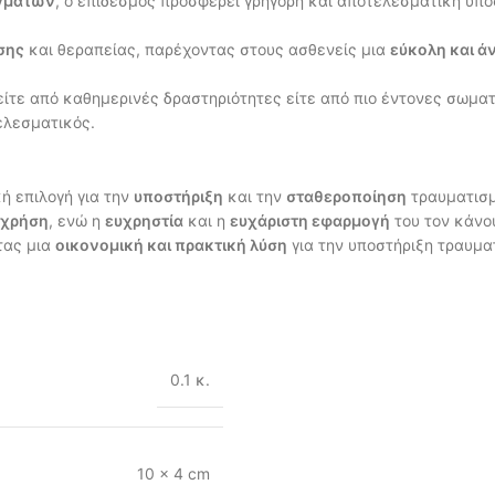
γμάτων
, ο επίδεσμος προσφέρει γρήγορη και αποτελεσματική υπο
σης
και θεραπείας, παρέχοντας στους ασθενείς μια
εύκολη και ά
 είτε από καθημερινές δραστηριότητες είτε από πιο έντονες σωματ
ελεσματικός.
κή επιλογή για την
υποστήριξη
και την
σταθεροποίηση
τραυματισμ
 χρήση
, ενώ η
ευχρηστία
και η
ευχάριστη εφαρμογή
του τον κάνου
τας μια
οικονομική και πρακτική λύση
για την υποστήριξη τραυμα
0.1 κ.
10 × 4 cm