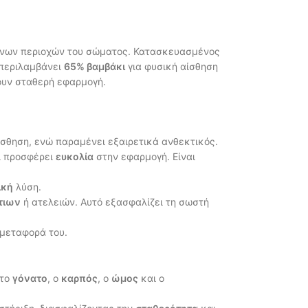
νων περιοχών του σώματος. Κατασκευασμένος
 περιλαμβάνει
65% βαμβάκι
για φυσική αίσθηση
ουν σταθερή εφαρμογή.
ίσθηση, ενώ παραμένει εξαιρετικά ανθεκτικός.
ι προσφέρει
ευκολία
στην εφαρμογή. Είναι
ική
λύση.
τιων
ή ατελειών. Αυτό εξασφαλίζει τη σωστή
η μεταφορά του.
 το
γόνατο
, ο
καρπός
, ο
ώμος
και ο