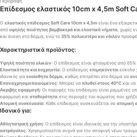
Περιγραφή
Επίδεσμος ελαστικός 10cm x 4,5m Soft Ca
Ο
ελαστικός επίδεσμος Soft Care 10cm x 4,5m
είναι ένα εξαιρετι
από
υψηλής ποιότητας βαμβακερά και ελαστικά νήματα
, χωρίς 
και άνεση στο δέρμα, ενώ το
35% πολυεστέρα και νάιλον
προσφέ
Χαρακτηριστικά προϊόντος:
Υψηλή ποιότητα υλικών
: Ο επίδεσμος είναι φτιαγμένος από 65%
Ελαστικότητα και ευχρηστία
: Ο επίδεσμος
επιμηκύνεται
εύκολα χ
ιδανικός για
ευαίσθητο δέρμα
, καθώς επιτρέπει στο δέρμα να
αν
Επαναχρησιμοποιούμενος
: Μπορεί να
πλυθεί στους 40ºC
και να
Ακριβής εφαρμογή
: Οι παρυφές του επιδέσμου είναι ραμμένες υ
εφαρμογή και
σταθερότητα
στις περιοχές του σώματος που χρήζο
Ατομική συσκευασία
: Κάθε επίδεσμος συσκευάζεται σε
ατομική 
Ιδανικό για:
Αθλητιατρική χρήση
: Ο επίδεσμος είναι ιδανικός για την υποστ
αστράγαλος
. Χρησιμοποιείται συχνά για την αποφυγή νέων τραυ