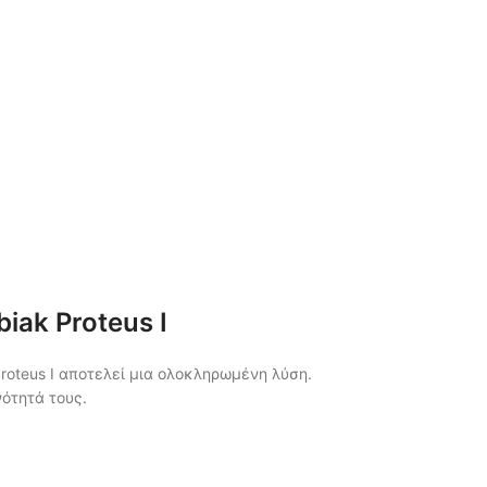
iak Proteus I
oteus I αποτελεί μια ολοκληρωμένη λύση.
ότητά τους.