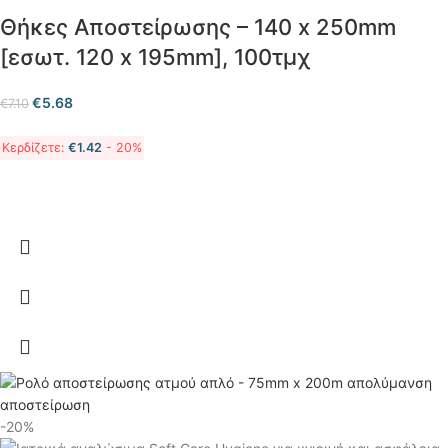
Θήκες Αποστείρωσης – 140 x 250mm
[εσωτ. 120 x 195mm], 100τμχ
€
5.68
€
7.10
Κερδίζετε:
€
1.42
- 20%
-20%