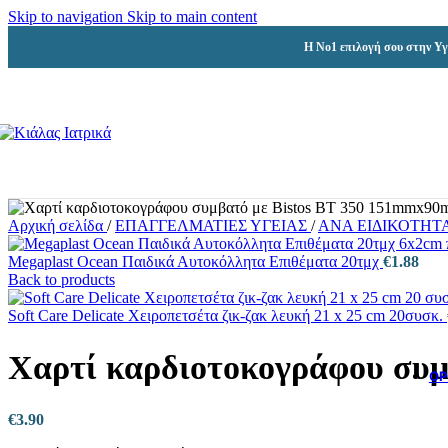
Skip to navigation
Skip to main content
Η Νο1 επιλογή σου στην Υγ
Αρχική σελίδα
/
ΕΠΑΓΓΕΛΜΑΤΙΕΣ ΥΓΕΙΑΣ
/
ΑΝΑ ΕΙΔΙΚΟΤΗΤ
Megaplast Ocean Παιδικά Αυτοκόλλητα Επιθέματα 20τμχ
€
1.88
Back to products
Soft Care Delicate Χειροπετσέτα ζικ-ζακ λευκή 21 x 25 cm 20συσκ.
Χαρτί καρδιοτοκογράφου συμβ
ΟΡ
€
3.90