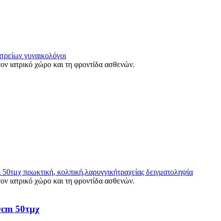
0cm 50τμχ