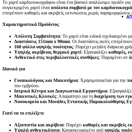
Το χαρτί καρδιοτοκογράφου είναι ένα βασικό αναλώσιμο προϊόν για
συγκεκριμένο χαρτί είναι
απόλυτα συμβατό με τον καρδιοτοκογρά
επιτρέπουν καθαρές και ακριβείς εκτυπώσεις χωρίς παραμορφώσεις 
ΆΠ
Χαρακτηριστικά Προϊόντος
Απόλυτη Συμβατότητα
: Το χαρτί είναι ειδικά σχεδιασμένο γ
Διαστάσεις 151mm x 90mm
: Οι διαστάσεις αυτές επιτρέπου
160 φύλλα υψηλής ποιότητας
: Παρέχει μεγάλη διάρκεια χρή
Υψηλής ακρίβειας θερμικό χαρτί
: Εξασφαλίζει
καθαρές, ε
Ανθεκτικό στις περιβαλλοντικές συνθήκες
: Παραμένει σε
ά
Ιδανικό για
Γυναικολόγους και Μαιευτήρια
: Χρησιμοποιείται για την
πα
του εμβρύου.
Ιατρικά Κέντρα και Διαγνωστικά Εργαστήρια
: Εξασφαλίζ
Μαιευτικές Κλινικές
: Απαραίτητο για τη
διαχείριση των εγ
Νοσοκομεία και Μονάδες Εντατικής Παρακολούθησης Ε
Γιατί να το επιλέξετε
Αξιοπιστία και ακρίβεια
: Παρέχει
καθαρές και ακριβείς ε
Υψηλή ανθεκτικότητα
: Κατασκευασμένο από
υψηλής ποιότ