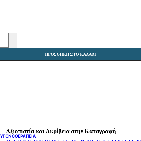
ΓΟΝΑΤΟ ΠΑΙΔΙΚΑ
ΠΟΔΟΚΝΗΜΙΚΗ ΠΑΙΔΙΚΑ
ΠΑΙΔΙΚΑ ΑΜΑΞΙΔΙΑ
ΚΑΛΤΣΕΣ ΑΝΤΙΘΡΟΜΒΩΤΙΚΕΣ – ΣΥΜΠΙΕΣΗΣ
ΑΝΑΤΟΜΙΚΑ ΜΑΞΙΛΑΡΙΑ
ΝΑΡΘΗΚΕΣ
ΑΝΩ ΑΚΡΑ
+
ΑΥΧΕΝΑΣ
ΠΟΔΟΚΝΗΜΙΚΗ
ΠΡΟΣΘΉΚΗ ΣΤΟ ΚΑΛΆΘΙ
ΓΟΝΑΤΟ
ΚΟΡΜΟΣ
ΒΟΗΘΗΜΑΤΑ ΒΑΔΙΣΗΣ
ROLLATOR
ΠΕΡΙΠΑΤΗΤΗΡΕΣ
ΜΠΑΣΤΟΥΝΙΑ
ΠΑΤΕΡΙΤΣΕΣ – ΒΑΚΤΗΡΙΕΣ
ΑΝΑΠΗΡΙΚΑ ΑΜΑΞΙΔΙΑ
ΠΑΙΔΙΚΑ ΑΜΑΞΙΔΙΑ
ΑΠΛΟΥ ΤΥΠΟΥ
ΕΛΑΦΡΟΥ ΤΥΠΟΥ
ΗΛΕΚΤΡΟΚΙΝΗΤΑ
ΕΙΔΙΚΟΥ ΤΥΠΟΥ
ΑΜΑΞΙΔΙΑ ΘΑΛΑΣΣΑΣ
 – Αξιοπιστία και Ακρίβεια στην Καταγραφή
ΥΓΟΝΟΘΕΡΑΠΕΙΑ