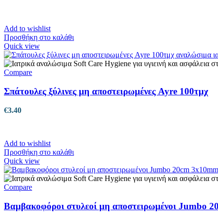
Add to wishlist
Προσθήκη στο καλάθι
Quick view
Compare
Σπάτουλες ξύλινες μη αποστειρωμένες Ayre 100τμχ
€
3.40
Add to wishlist
Προσθήκη στο καλάθι
Quick view
Compare
Βαμβακοφόροι στυλεοί μη αποστειρωμένοι Jumbo 2