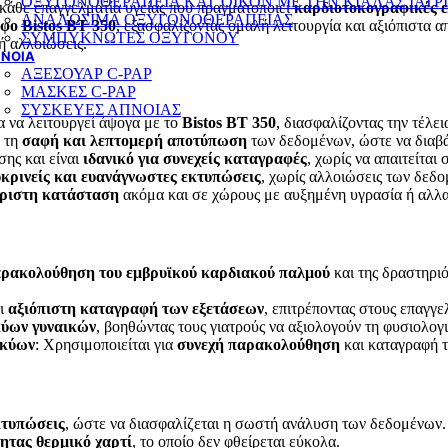
ΟΞΥΓΟΝΟΘΕΡΑΠΕΙΑ ΚΑΤ’ΟΙΚΟΝ ΜΕ ΤΗΝ ΚΙΑΛΑΣ ΙΑΤΡ
 κάθε επαγγελματία υγείας που πραγματοποιεί
καρδιοτοκογραφικές ε
ΑΝΑΛΩΣΙΜΑ ΟΞΥΓΟΝΟΘΕΡΑΠΕΙΑΣ
φο Bistos BT 350
, εξασφαλίζοντας ομαλή λειτουργία και αξιόπιστα 
ΣΥΜΠΥΚΝΩΤΕΣ ΟΞΥΓΟΝΟΥ
ή αλλοιώσεις.
ΝΟΙΑ
ΑΞΕΣΟΥΑΡ C-PAP
ΜΑΣΚΕΣ C-PAP
ΣΥΣΚΕΥΕΣ ΑΠΝΟΙΑΣ
ια να λειτουργεί άψογα με το
Bistos BT 350
, διασφαλίζοντας την τέλε
ν τη
σαφή και λεπτομερή αποτύπωση
των δεδομένων, ώστε να διαβάζ
σης και είναι
ιδανικό για συνεχείς καταγραφές
, χωρίς να απαιτείται
υκρινείς και ευανάγνωστες εκτυπώσεις
, χωρίς αλλοιώσεις των δεδ
ριστη κατάσταση
ακόμα και σε χώρους με αυξημένη υγρασία ή αλλα
ρακολούθηση του εμβρυϊκού καρδιακού παλμού
και της δραστηριό
ει
αξιόπιστη καταγραφή των εξετάσεων
, επιτρέποντας στους επαγγε
κύων γυναικών
, βοηθώντας τους γιατρούς να αξιολογούν τη φυσιολογ
γκύων
: Χρησιμοποιείται για
συνεχή παρακολούθηση
και καταγραφή τ
κτυπώσεις
, ώστε να διασφαλίζεται η σωστή ανάλυση των δεδομένων.
ητας θερμικό χαρτί
, το οποίο δεν φθείρεται εύκολα.