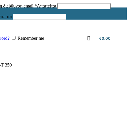
ή διεύθυνση email
*
Απαιτείται
ιτείται
word?
Remember me
€
0.00
BT 350