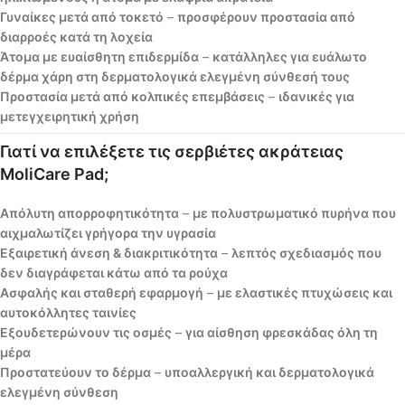
Γυναίκες μετά από τοκετό
–
προσφέρουν προστασία από
διαρροές κατά τη λοχεία
Άτομα με ευαίσθητη επιδερμίδα
–
κατάλληλες για ευάλωτο
δέρμα χάρη στη δερματολογικά ελεγμένη σύνθεσή τους
Προστασία μετά από κολπικές επεμβάσεις
–
ιδανικές για
μετεγχειρητική χρήση
Γιατί να επιλέξετε τις σερβιέτες ακράτειας
MoliCare Pad;
Απόλυτη απορροφητικότητα
–
με πολυστρωματικό πυρήνα που
αιχμαλωτίζει γρήγορα την υγρασία
Εξαιρετική άνεση & διακριτικότητα
–
λεπτός σχεδιασμός που
δεν διαγράφεται κάτω από τα ρούχα
Ασφαλής και σταθερή εφαρμογή
–
με ελαστικές πτυχώσεις και
αυτοκόλλητες ταινίες
Εξουδετερώνουν τις οσμές
–
για αίσθηση φρεσκάδας όλη τη
μέρα
Προστατεύουν το δέρμα
–
υποαλλεργική και δερματολογικά
ελεγμένη σύνθεση