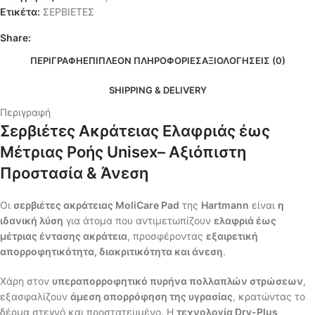
Ετικέτα:
ΣΕΡΒΙΕΤΕΣ
Share:
ΠΕΡΙΓΡΑΦΉ
ΕΠΙΠΛΈΟΝ ΠΛΗΡΟΦΟΡΊΕΣ
ΑΞΙΟΛΟΓΉΣΕΙΣ (0)
SHIPPING & DELIVERY
Περιγραφή
Σερβιέτες Ακράτειας Ελαφριάς έως
Μέτριας Ροής Unisex– Αξιόπιστη
Προστασία & Άνεση
Οι
σερβιέτες ακράτειας MoliCare Pad
της
Hartmann
είναι
η
ιδανική λύση
για άτομα που αντιμετωπίζουν
ελαφριά έως
μέτριας έντασης ακράτεια
, προσφέροντας
εξαιρετική
απορροφητικότητα, διακριτικότητα και άνεση
.
Χάρη στον
υπεραπορροφητικό πυρήνα πολλαπλών στρώσεων
,
εξασφαλίζουν
άμεση απορρόφηση της υγρασίας
, κρατώντας το
δέρμα στεγνό και προστατευμένο. Η
τεχνολογία Dry-Plus