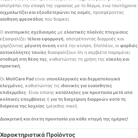
αποτρέπει την επαφή της υγρασίας με το δέρμα, ενώ ταυτόχρονα
αιχμαλωτίζει και εξουδετερώνει τις οσμές
, προσφέροντας
αίσθηση φρεσκάδας
που διαρκεί.
Ο
ανατομικός σχεδιασμός
με
ελαστικές πλαϊνές πτυχώσεις
εξασφαλίζει
τέλεια εφαρμογή
, αποτρέποντας διαρροές και
χαρίζοντας
μέγιστη άνεση
κατά την κίνηση. Επιπλέον, οι
φαρδιές
αυτοκόλλητες ταινίες
διασφαλίζουν ότι η σερβιέτα παραμένει
σταθερή στη θέση της
, καθιστώντας τη χρήση της
εύκολη και
πρακτική
.
Οι
MoliCare Pad
είναι
υποαλλεργικές και δερματολογικά
ελεγμένες
, καθιστώντας τις
ιδανικές για ευαίσθητες
επιδερμίδες
. Είναι επίσης
κατάλληλες για προστασία μετά από
κολπικές επεμβάσεις
ή
για τη διαχείριση διαρροών κατά τη
διάρκεια της λοχείας
(μέγεθος maxi).
Διακριτική και άνετη προστασία για κάθε στιγμή της ημέρας!
Χαρακτηριστικά Προϊόντος