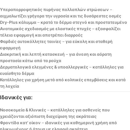
Υπεραπορροφητικός πυρήνας πολλαπλών στρώσεων
–
αιχμαλωτίζει γρήγορα την υγρασία και τις δυσάρεστες οσμές
Dry-Plus κάλυμμα
–
κρατά το δέρμα στεγνό και προστατευμένο
Ανατομικός σχεδιασμός με ελαστικές πτυχές
–
εξασφαλίζει
τέλεια εφαρμογή και αποτρέπει διαρροές
Φαρδιές αυτοκόλλητες ταινίες
–
για εύκολη και σταθερή
εφαρμογή
Διακριτική και λεπτή κατασκευή
–
για άνεση και αόρατη
προστασία κάτω από τα ρούχα
Δερματολογικά ελεγμένες & υποαλλεργικές
–
κατάλληλες για
ευαίσθητο δέρμα
Κατάλληλες για χρήση μετά από κολπικές επεμβάσεις και κατά
τη λοχεία
Ιδανικές για:
Νοσοκομεία & Κλινικές
–
κατάλληλες για ασθενείς που
χρειάζονται αξιόπιστη διαχείριση της ακράτειας
Φροντίδα κατ’ οίκον
–
ιδανικές για καθημερινή χρήση από
ηλικιωμένους ή άτομα με ελαφριά ακράτεια