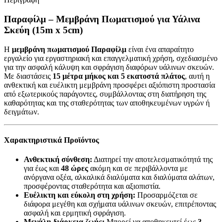
Παραφίλμ – Μεμβράνη Πωματισμού για Υάλινα
Σκεύη (15m x 5cm)
Η
μεμβράνη πωματισμού Παραφίλμ
είναι ένα απαραίτητο
εργαλείο για εργαστηριακή και επαγγελματική χρήση, σχεδιασμένο
για την ασφαλή κάλυψη και σφράγιση διαφόρων υάλινων σκευών.
Με διαστάσεις
15 μέτρα μήκος και 5 εκατοστά πλάτος
, αυτή η
ανθεκτική και ευέλικτη μεμβράνη προσφέρει αξιόπιστη προστασία
από εξωτερικούς παράγοντες, συμβάλλοντας στη διατήρηση της
καθαρότητας και της σταθερότητας των αποθηκευμένων υγρών ή
δειγμάτων.
Χαρακτηριστικά Προϊόντος
Ανθεκτική σύνθεση:
Διατηρεί την αποτελεσματικότητά της
για έως και
48 ώρες
ακόμη και σε περιβάλλοντα με
ανόργανα οξέα, αλκαλικά διαλύματα και διαλύματα αλάτων,
προσφέροντας σταθερότητα και αξιοπιστία.
Ευέλικτη και εύκολη στη χρήση:
Προσαρμόζεται σε
διάφορα μεγέθη και σχήματα υάλινων σκευών, επιτρέποντας
ασφαλή και ερμητική σφράγιση.
Μεγάλη διάρκεια ζωής:
Μπορεί να αποθηκευτεί έως
3