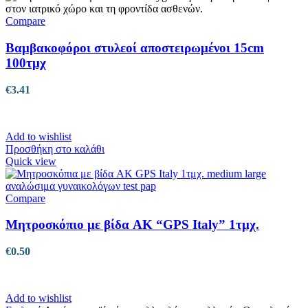
Compare
Βαμβακοφόροι στυλεοί αποστειρωμένοι 15cm
100τμχ
€
3.41
Add to wishlist
Προσθήκη στο καλάθι
Quick view
Compare
Μητροσκόπιο με βίδα AK “GPS Italy” 1τμχ.
€
0.50
Add to wishlist