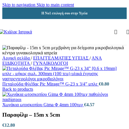
Skip to navigation
Skip to main content
Η Νο1 επιλογή σου στην Υγεία
Αρχική σελίδα
/
ΕΠΑΓΓΕΛΜΑΤΙΕΣ ΥΓΕΙΑΣ
/
ΑΝΑ
ΕΙΔΙΚΟΤΗΤΑ
/
ΓΥΝΑΙΚΟΛΟΓΟΙ
Πεταλούδα Φλέβας Pic Mirage™ G-23 x 3/4” μπλε
€
0.80
Back to products
Χωνάκια ωτοσκοπίου Gima Φ 4mm 100τμχ
€
4.57
Παραφίλμ – 15m x 5cm
€
12.80