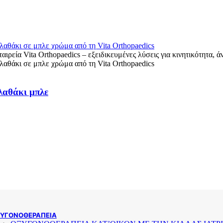
ΓΟΝΑΤΟ ΠΑΙΔΙΚΑ
ΠΟΔΟΚΝΗΜΙΚΗ ΠΑΙΔΙΚΑ
ΠΑΙΔΙΚΑ ΑΜΑΞΙΔΙΑ
ΚΑΛΤΣΕΣ ΑΝΤΙΘΡΟΜΒΩΤΙΚΕΣ – ΣΥΜΠΙΕΣΗΣ
ΑΝΑΤΟΜΙΚΑ ΜΑΞΙΛΑΡΙΑ
ΝΑΡΘΗΚΕΣ
ΑΝΩ ΑΚΡΑ
ΑΥΧΕΝΑΣ
ΠΟΔΟΚΝΗΜΙΚΗ
ΓΟΝΑΤΟ
λαθάκι μπλε
ΚΟΡΜΟΣ
ΒΟΗΘΗΜΑΤΑ ΒΑΔΙΣΗΣ
ROLLATOR
ΠΕΡΙΠΑΤΗΤΗΡΕΣ
ΜΠΑΣΤΟΥΝΙΑ
ΠΑΤΕΡΙΤΣΕΣ – ΒΑΚΤΗΡΙΕΣ
ΑΝΑΠΗΡΙΚΑ ΑΜΑΞΙΔΙΑ
ΠΑΙΔΙΚΑ ΑΜΑΞΙΔΙΑ
ΑΠΛΟΥ ΤΥΠΟΥ
ΕΛΑΦΡΟΥ ΤΥΠΟΥ
ΗΛΕΚΤΡΟΚΙΝΗΤΑ
ΕΙΔΙΚΟΥ ΤΥΠΟΥ
ΑΜΑΞΙΔΙΑ ΘΑΛΑΣΣΑΣ
ΥΓΟΝΟΘΕΡΑΠΕΙΑ