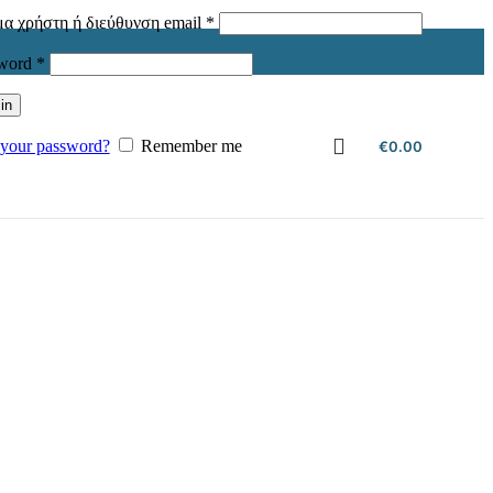
Απαιτείται
α χρήστη ή διεύθυνση email
*
Απαιτείται
sword
*
in
 your password?
Remember me
€
0.00