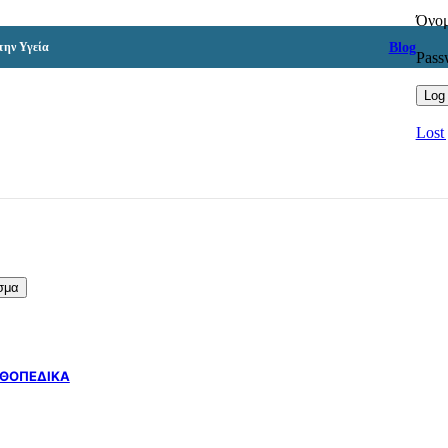
ΓΕΡΑΝΟΙ ΑΝΥΨΩΣΗΣ ΑΣΘΕΝΩΝ
Όνομ
ΗΛΕΚΤΡΙΚΕΣ ΠΟΛΥΘΡΟΝΕΣ
Blog
την Υγεία
ΒΟΗΘΗΜΑΤΑ ΜΠΑΝΙΟΥ-WC
Pas
ΚΑΤΑΚΛΙΣΕΙΣ
ΠΡΟΣΤΑΤΕΥΤΙΚΑ ΚΑΤΑΚΛΙΣΕΩΝ
Log 
ΚΑΘΑΡΙΣΜΟΣ ΔΕΡΜΑΤΟΣ
ΦΡΟΝΤΙΔΑ ΔΕΡΜΑΤΟΣ
Lost
ΕΠΙΘΕΜΑΤΑ
ΜΕΣΑ ΑΤΟΜΙΚΗΣ ΠΡΟΣΤΑΣΙΑΣ
ΜΑΣΚΕΣ
ΓΑΝΤΙΑ
ΧΑΡΤΙΚΑ
ΑΝΤΙΣΗΨΙΑ ΔΕΡΜΑΤΟΣ
Α’ ΒΟΗΘΕΙΕΣ
ΔΙΑΓΝΩΣΤΙΚΕΣ ΣΥΣΚΕΥΕΣ
ΤΕΣΤ ΑΥΤΟΔΙΑΓΝΩΣΗΣ
σμα
ΟΞΥΜΕΤΡΑ
ΠΙΕΣΟΜΕΤΡΑ
ΘΕΡΜΟΜΕΤΡΑ
ΝΕΦΕΛΟΠΟΙΗΤΕΣ
ΘΟΠΕΔΙΚΑ
ΠΑΙΔΙΚΗ ΣΕΙΡΑ
ΒΟΗΘΗΜΑΤΑ ΒΑΔΙΣΗΣ ΠΑΙΔΙΚΑ
ΑΝΩ ΑΚΡΑ ΠΑΙΔΙΚΑ
ΚΟΡΜΟΣ ΠΑΙΔΙΚΑ