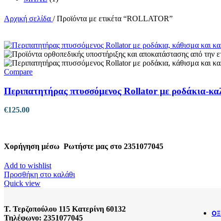
Αρχική σελίδα
/
Προϊόντα με ετικέτα “ROLLATOR”
Compare
Περιπατητήρας πτυσσόμενος Rollator με ροδάκια-κα
€
125.00
Χορήγηση μέσω
Ρωτήστε μας στο 2351077045
Add to wishlist
Προσθήκη στο καλάθι
Quick view
Τ. Τερζοπούλου 115 Κατερίνη 60132
ΟΞ
Τηλέφωνο: 2351077045