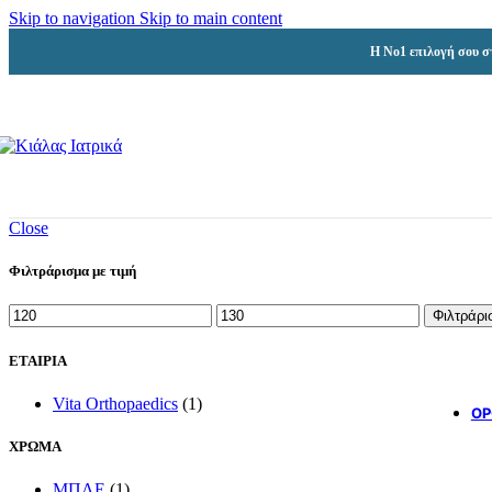
Skip to navigation
Skip to main content
Η Νο1 επιλογή σου σ
Close
Φιλτράρισμα με τιμή
Ελάχιστη
Μέγιστη
Φιλτράρι
τιμή
τιμή
ΕΤΑΙΡΙΑ
Vita Orthopaedics
(1)
ΟΡ
ΧΡΩΜΑ
ΜΠΛΕ
(1)